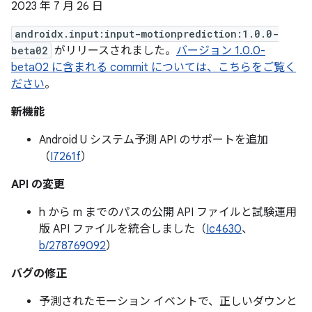
2023 年 7 月 26 日
androidx.input:input-motionprediction:1.0.0-
beta02
がリリースされました。
バージョン 1.0.0-
beta02 に含まれる commit については、こちらをご覧く
ださい
。
新機能
Android U システム予測 API のサポートを追加
（
I7261f
）
API の変更
h から m までのパスの公開 API ファイルと試験運用
版 API ファイルを統合しました（
Ic4630
、
b/278769092
）
バグの修正
予測されたモーション イベントで、正しいダウンと