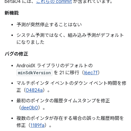
beta04 には、
これらの commit
が含まれています。
新機能
予測が突然停止することはない
システム予測ではなく、組み込み予測がデフォルト
になりました
バグの修正
AndroidX ライブラリのデフォルトの
minSdkVersion
を 21 に移行（
I6ec7f
）
マルチポインタ イベントのダウン イベント時間を修
正（
04824a
）。
最初のポインタの履歴タイムスタンプを修正
（
dee0b0
）。
複数のポインタが存在する場合の誤った履歴時間を
修正（
1189fa
）。