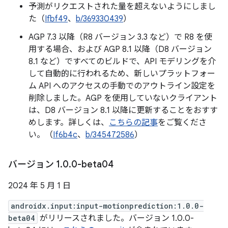
予測がリクエストされた量を超えないようにしまし
た（
Ifbf49
、
b/369330439
）
AGP 7.3 以降（R8 バージョン 3.3 など）で R8 を使
用する場合、および AGP 8.1 以降（D8 バージョン
8.1 など）ですべてのビルドで、API モデリングを介
して自動的に行われるため、新しいプラットフォー
ム API へのアクセスの手動でのアウトライン設定を
削除しました。AGP を使用していないクライアント
は、D8 バージョン 8.1 以降に更新することをおすす
めします。詳しくは、
こちらの記事
をご覧くださ
い。（
If6b4c
、
b/345472586
）
バージョン 1
.
0
.
0-beta04
2024 年 5 月 1 日
androidx.input:input-motionprediction:1.0.0-
beta04
がリリースされました。バージョン 1.0.0-