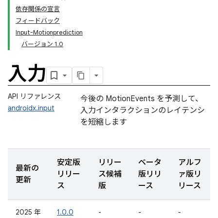
依存関係の宣言
フィードバック
Input-Motionprediction
バージョン 1.0
入力
API リファレンス
今後の MotionEvents を予測して、
androidx.input
入力インタラクションのレイテンシ
を短縮します
安定版
リリー
ベータ
アルフ
最新の
リリー
ス候補
版リリ
ァ版リ
更新
ス
版
ース
リース
2025 年
1.0.0
-
-
-