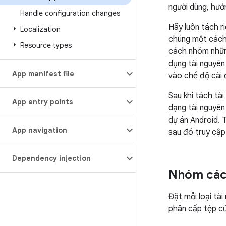
người dùng, hướ
Handle configuration changes
Hãy luôn tách r
Localization
chúng một cách 
Resource types
cách nhóm những
dụng tài nguyên
App manifest file
vào chế độ cài 
Sau khi tách tà
App entry points
dạng tài nguyên
dự án Android. T
App navigation
sau đó truy cậ
Dependency injection
Nhóm các 
Đặt mỗi loại tà
phân cấp tệp củ