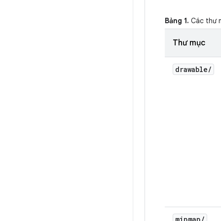
Bảng 1.
Các thư m
Thư mục
drawable
/
mipmap
/