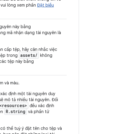
, vui lòng xem phần
Đặt biểu
 nguyên này bằng
ng mã nhận dạng tài nguyên là
n cấp tệp, hãy cân nhắc việc
assets/
tệp trong
không
 các tệp này bằng
ên và màu.
xác định một tài nguyên duy
ẽ mô tả nhiều tài nguyên. Đối
<resources>
đều xác định
R.string
ên
và phần tử
có thể tuỳ ý đặt tên cho tệp và