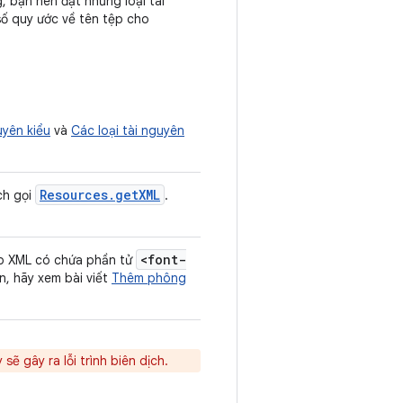
g, bạn nên đặt những loại tài
số quy ước về tên tệp cho
uyên kiểu
và
Các loại tài nguyên
Resources
.
get
XML
ch gọi
.
<font-
ệp XML có chứa phần tử
n, hãy xem bài viết
Thêm phông
 sẽ gây ra lỗi trình biên dịch.