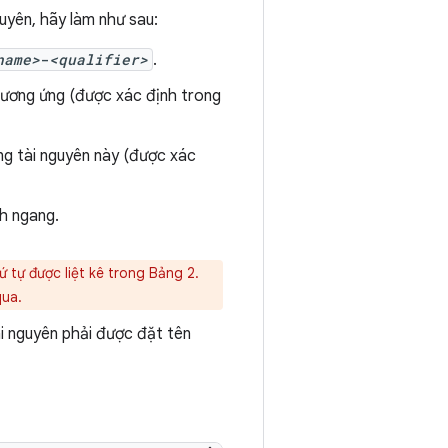
uyên, hãy làm như sau:
name>
-
<qualifier>
.
tương ứng (được xác định trong
ững tài nguyên này (được xác
h ngang.
 tự được liệt kê trong Bảng 2.
qua.
i nguyên phải được đặt tên