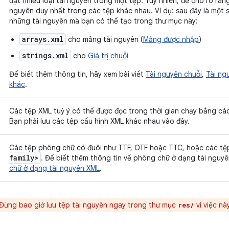
đặt nhiều loại tài nguyên trong một tệp. Tuy nhiên, để cho rõ ràn
nguyên duy nhất trong các tệp khác nhau. Ví dụ: sau đây là một 
những tài nguyên mà bạn có thể tạo trong thư mục này:
arrays.xml
cho mảng tài nguyên (
Mảng được nhập
)
strings.xml
cho
Giá trị chuỗi
Để biết thêm thông tin, hãy xem bài viết
Tài nguyên chuỗi
,
Tài ng
khác
.
Các tệp XML tuỳ ý có thể được đọc trong thời gian chạy bằng cá
Bạn phải lưu các tệp cấu hình XML khác nhau vào đây.
Các tệp phông chữ có đuôi như TTF, OTF hoặc TTC, hoặc các t
family>
. Để biết thêm thông tin về phông chữ ở dạng tài nguyê
chữ ở dạng tài nguyên XML
.
Đừng bao giờ lưu tệp tài nguyên ngay trong thư mục
vì việc này
res/