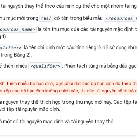
 tài nguyên thay thế theo cấu hình cụ thể cho một nhóm tài ng
hư mục mới trong
res/
có tên trong biểu mẫu
<resources_
sources_name>
là tên thư mục của các tài nguyên mặc định 
 1).
alifier>
là tên chỉ định một cấu hình riêng lẻ để sử dụng nh
 trong Bảng 2).
ể thêm nhiều
<qualifier>
. Phân tách từng mã bằng dấu gạc
Khi thêm nhiều bộ hạn định, bạn phải đặt các bộ hạn định đó theo thứ
 xếp các bộ hạn định không chính xác, thì các tài nguyên sẽ bị bỏ 
i nguyên thay thế thích hợp trong thư mục mới này. Các tệp tà
với tệp tài nguyên mặc định.
là một số tài nguyên mặc định và tài nguyên thay thế: