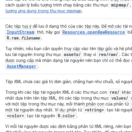
mipmap
/
cách quản lý biểu tượng trình chạy bằng các thư mục
tượng ứng dụng trong thư mục mipmap
.
Các tệp tuỳ ý để lưu ở dạng thô của các tệp này. Để mở các tài
InputStream
Resources.openRawResource
thô, hãy gọi
bằ
R.raw.
filename
.
Tuy nhiên, nếu bạn cần quyền truy cập vào tên tệp gốc và hệ phâ
assets/
res/raw/
lưu tài nguyên trong thư mục
thay vì
. Các 
được cung cấp mã nhận dạng tài nguyên nên bạn chỉ có thể đọc
AssetManager
.
Tệp XML chứa các giá trị đơn giản, chẳng hạn như chuỗi, số nguy
res/
Trong khi các tệp tài nguyên XML ở các thư mục con
khác 
values/
nhất dựa trên tên tệp XML, thì các tệp trong thư mục
s
với một tệp trong thư mục này, mỗi thành phần con của phần tử
<string>
một tài nguyên duy nhất. Ví dụ: phần tử
tạo tài nguy
<color>
R.color
tạo tài nguyên
.
Vì mỗi tài nguyên được xác định bằng phần tử XML riêng, nên bạn 