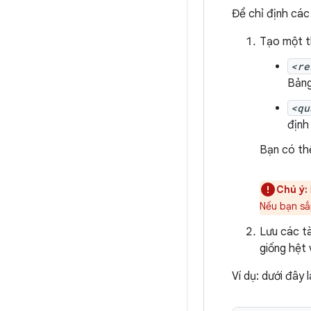
Để chỉ định các
Tạo một t
<re
Bảng
<qu
định
Bạn có th
Chú ý:
Nếu bạn sắp
Lưu các tà
giống hệt 
Ví dụ: dưới đây 