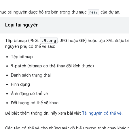
ục tài nguyên được hỗ trợ bên trong thư mục
của dự án.
res/
Loại tài nguyên
.9.png
Tệp bitmap (PNG,
, JPG hoặc GIF) hoặc tệp XML được biê
nguyên phụ có thể vẽ sau:
Tệp bitmap
9-patch (bitmap có thể thay đổi kích thước)
Danh sách trạng thái
Hình dạng
Ảnh động có thể vẽ
Đối tượng có thể vẽ khác
Để biết thêm thông tin, hãy xem bài viết
Tài nguyên có thể vẽ
.
Các tệp có thể vẽ cho những mật độ biểu tượng trình chạy khác n