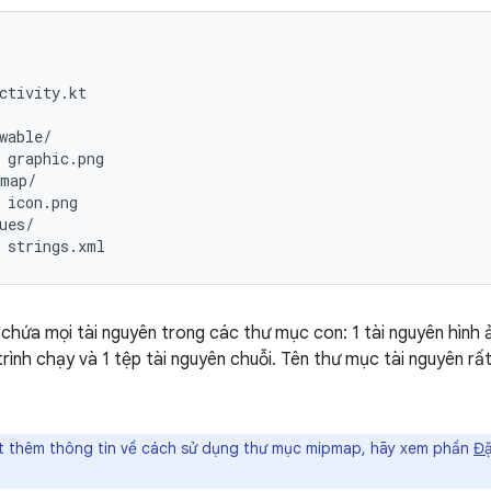
ctivity.kt

wable/

 graphic.png

map/

 icon.png

ues/

chứa mọi tài nguyên trong các thư mục con: 1 tài nguyên hình 
trình chạy và 1 tệp tài nguyên chuỗi. Tên thư mục tài nguyên r
t thêm thông tin về cách sử dụng thư mục mipmap, hãy xem phần
Đặ