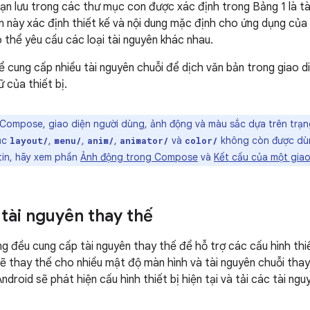
ạn lưu trong các thư mục con được xác định trong Bảng 1 là tà
 này xác định thiết kế và nội dung mặc định cho ứng dụng của bạ
 thể yêu cầu các loại tài nguyên khác nhau.
hể cung cấp nhiều tài nguyên chuỗi để dịch văn bản trong giao d
 của thiết bị.
Compose, giao diện người dùng, ảnh động và màu sắc dựa trên trạng 
mục
,
,
,
và
không còn được dùn
layout/
menu/
anim/
animator/
color/
tin, hãy xem phần
Ảnh động trong Compose
và
Kết cấu của một gia
tài nguyên thay thế
g đều cung cấp tài nguyên thay thế để hỗ trợ các cấu hình thiết
ẽ thay thế cho nhiều mật độ màn hình và tài nguyên chuỗi thay
Android sẽ phát hiện cấu hình thiết bị hiện tại và tải các tài n