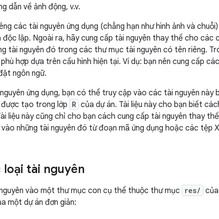
ng dẫn về ảnh động, v.v.
iêng các tài nguyên ứng dụng (chẳng hạn như hình ảnh và chuỗi)
độc lập. Ngoài ra, hãy cung cấp tài nguyên thay thế cho các c
 tài nguyên đó trong các thư mục tài nguyên có tên riêng. Tro
 phù hợp dựa trên cấu hình hiện tại. Ví dụ: bạn nên cung cấp cá
đặt ngôn ngữ.
i nguyên ứng dụng, bạn có thể truy cập vào các tài nguyên này
 được tạo trong lớp
R
của dự án. Tài liệu này cho bạn biết cá
ài liệu này cũng chỉ cho bạn cách cung cấp tài nguyên thay thế 
p vào những tài nguyên đó từ đoạn mã ứng dụng hoặc các tệp 
loại tài nguyên
i nguyên vào một thư mục con cụ thể thuộc thư mục
res/
của 
a một dự án đơn giản: