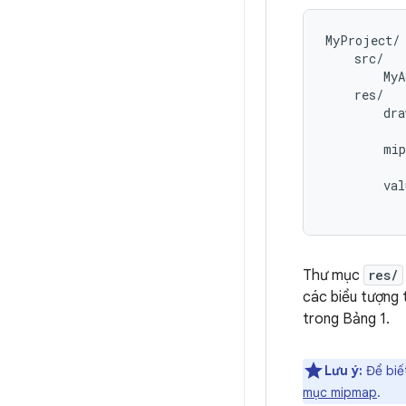
MyProject/

    src/

        MyA
    res/

        dra
           
        mip
           
        val
Thư mục
res/
các biểu tượng 
trong Bảng 1.
Lưu ý:
Để biế
mục mipmap
.