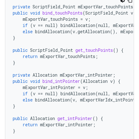
private
ScriptField_Point
mExportVar_touchPoints
;
public
void
bind_touchPoints
(
ScriptField_Point
v
)
mExportVar_touchPoints
=
v
;
if
(
v
==
null
)
bindAllocation
(
null
,
mExportVar
else
bindAllocation
(
v
.
getAllocation
(),
mExport
}
public
ScriptField_Point
get_touchPoints
()
{
return
mExportVar_touchPoints
;
}
private
Allocation
mExportVar_intPointer
;
public
void
bind_intPointer
(
Allocation
v
)
{
mExportVar_intPointer
=
v
;
if
(
v
==
null
)
bindAllocation
(
null
,
mExportVar
else
bindAllocation
(
v
,
mExportVarIdx_intPointe
}
public
Allocation
get_intPointer
()
{
return
mExportVar_intPointer
;
}