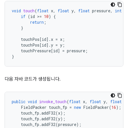
void
touch
(
float
x
,
float
y
,
float
pressure
,
int
i
if
(
id
>=
10
)
{
return
;
}
touchPos
[
id
].
x
=
x
;
touchPos
[
id
].
y
=
y
;
touchPressure
[
id
]
=
pressure
;
}
다음 자바 코드가 생성됩니다.
public
void
invoke_touch
(
float
x
,
float
y
,
float
p
FieldPacker
touch_fp
=
new
FieldPacker
(
16
);
touch_fp
.
addF32
(
x
);
touch_fp
.
addF32
(
y
);
touch_fp
.
addF32
(
pressure
);