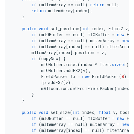
if
(
mItemArray
==
null
)
return
null
;
return
mItemArray
[
index
];
}
public
void
set_position
(
int
index
,
Float2
v
,
if
(
mIOBuffer
==
null
)
mIOBuffer
=
new
Fie
if
(
mItemArray
==
null
)
mItemArray
=
new
I
if
(
mItemArray
[
index
]
==
null
)
mItemArray
[
mItemArray
[
index
].
position
=
v
;
if
(
copyNow
)
{
mIOBuffer
.
reset
(
index
*
Item
.
sizeof
);
mIOBuffer
.
addF32
(
v
);
FieldPacker
fp
=
new
FieldPacker
(
8
);
fp
.
addF32
(
v
);
mAllocation
.
setFromFieldPacker
(
index
,
}
}
public
void
set_size
(
int
index
,
float
v
,
boole
if
(
mIOBuffer
==
null
)
mIOBuffer
=
new
Fie
if
(
mItemArray
==
null
)
mItemArray
=
new
I
if
(
mItemArray
[
index
]
==
null
)
mItemArray
[