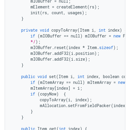
mIOBuffer
=
null
;
mElement
=
createElement
(
rs
);
init
(
rs
,
count
,
usages
);
}
private
void
copyToArray
(
Item
i
,
int
index
)
{
if
(
mIOBuffer
==
null
)
mIOBuffer
=
new
Fie
        */
);
mIOBuffer
.
reset
(
index
*
Item
.
sizeof
);
mIOBuffer
.
addF32
(
i
.
position
);
mIOBuffer
.
addF32
(
i
.
size
);
}
public
void
set
(
Item
i
,
int
index
,
boolean
cop
if
(
mItemArray
==
null
)
mItemArray
=
new
I
mItemArray
[
index
]
=
i
;
if
(
copyNow
)
{
copyToArray
(
i
,
index
);
mAllocation
.
setFromFieldPacker
(
index
,
}
}
public
Item
get
(
int
index
)
{