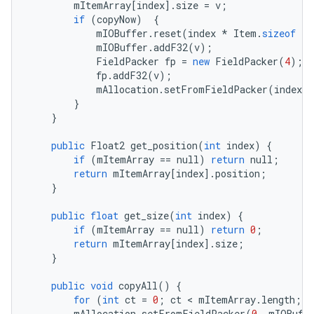
mItemArray
[
index
].
size
=
v
;
if
(
copyNow
)
{
mIOBuffer
.
reset
(
index
*
Item
.
sizeof
+
mIOBuffer
.
addF32
(
v
);
FieldPacker
fp
=
new
FieldPacker
(
4
);
fp
.
addF32
(
v
);
mAllocation
.
setFromFieldPacker
(
index
,
}
}
public
Float2
get_position
(
int
index
)
{
if
(
mItemArray
==
null
)
return
null
;
return
mItemArray
[
index
].
position
;
}
public
float
get_size
(
int
index
)
{
if
(
mItemArray
==
null
)
return
0
;
return
mItemArray
[
index
].
size
;
}
public
void
copyAll
()
{
for
(
int
ct
=
0
;
ct
 < 
mItemArray
.
length
;
c
mAllocation
.
setFromFieldPacker
(
0
,
mIOBuff