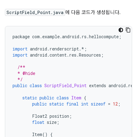
ScriptField_Point.java
에 다음 코드가 생성됩니다.
package
com
.
example
.
android
.
rs
.
hellocompute
;
import
android
.
renderscript
.
*
;
import
android
.
content
.
res
.
Resources
;
/**
  * @hide
  */
public
class
ScriptField_Point
extends
android
.
ren
static
public
class
Item
{
public
static
final
int
sizeof
=
12
;
Float2
position
;
float
size
;
Item
()
{