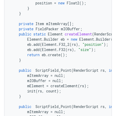
position
=
new
Float2
();
}
}
private
Item
mItemArray
[];
private
FieldPacker
mIOBuffer
;
public
static
Element
createElement
(
RenderScri
Element
.
Builder
eb
=
new
Element
.
Builder
(
r
eb
.
add
(
Element
.
F32_2
(
rs
),
"position"
);
eb
.
add
(
Element
.
F32
(
rs
),
"size"
);
return
eb
.
create
();
}
public
ScriptField_Point
(
RenderScript
rs
,
int
mItemArray
=
null
;
mIOBuffer
=
null
;
mElement
=
createElement
(
rs
);
init
(
rs
,
count
);
}
public
ScriptField_Point
(
RenderScript
rs
,
int
mItemArray
=
null
;