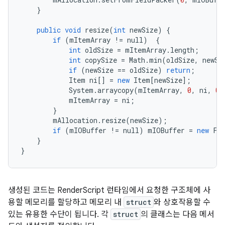
}
public
void
resize
(
int
newSize
)
{
if
(
mItemArray
!=
null
)
{
int
oldSize
=
mItemArray
.
length
;
int
copySize
=
Math
.
min
(
oldSize
,
newSi
if
(
newSize
==
oldSize
)
return
;
Item
ni
[]
=
new
Item
[
newSize
];
System
.
arraycopy
(
mItemArray
,
0
,
ni
,
0
,
mItemArray
=
ni
;
}
mAllocation
.
resize
(
newSize
);
if
(
mIOBuffer
!=
null
)
mIOBuffer
=
new
Fi
}
}
생성된 코드는 RenderScript 런타임에서 요청한 구조체에 사
용할 메모리를 할당하고 메모리 내
struct
와 상호작용할 수
있는 유용한 수단이 됩니다. 각
struct
의 클래스는 다음 메서