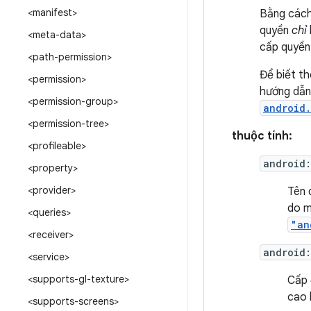
<manifest>
Bằng cách
quyền
chỉ
<meta-data>
cấp quyền
<path-permission>
Để biết t
<permission>
hướng dẫ
<permission-group>
android.
<permission-tree>
thuộc tính:
<profileable>
android
<property>
<provider>
Tên 
do m
<queries>
"an
<receiver>
android
<service>
<supports-gl-texture>
Cấp 
cao 
<supports-screens>