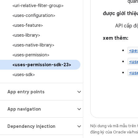
quan
<uri-relative-filter-group>
được giới thiệ
<uses-configuration>
<uses-feature>
API cấp đ
<uses-library>
xem thêm:
<uses-native-library>
<pe
<uses-permission>
<us
<uses-permission-sdk-23>
<us
<uses-sdk>
App entry points
App navigation
Nội dung và mã mẫu trên 
Dependency injection
đăng ký của Oracle và/hoặ