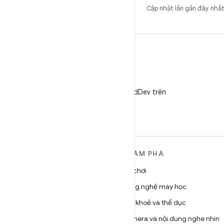
Cập nhật lần gần đây nh
X
Theo dõi @AndroidDev trên
X
TÌM HIỂU THÊM VỀ
KHÁM PHÁ
ANDROID
Trò chơi
Android
Công nghệ máy học
Android dành cho doanh
Sức khoẻ và thể dục
nghiệp
Camera và nội dung nghe nhìn
Bảo mật