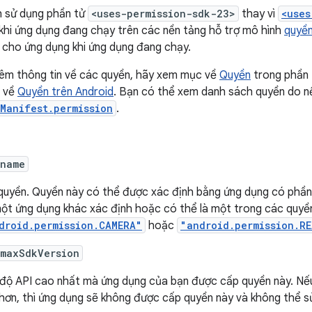
 sử dụng phần tử
<uses-permission-sdk-23>
thay vì
<uses
khi ứng dụng đang chạy trên các nền tảng hỗ trợ mô hình
quyền
 cho ứng dụng khi ứng dụng đang chạy.
hêm thông tin về các quyền, hãy xem mục về
Quyền
trong phần 
n về
Quyền trên Android
. Bạn có thể xem danh sách quyền do nề
Manifest.permission
.
:name
quyền. Quyền này có thể được xác định bằng ứng dụng có phầ
ột ứng dụng khác xác định hoặc có thể là một trong các quyền
droid.permission.CAMERA"
hoặc
"android.permission.R
:maxSdkVersion
độ API cao nhất mà ứng dụng của bạn được cấp quyền này. Nếu 
hơn, thì ứng dụng sẽ không được cấp quyền này và không thể sử