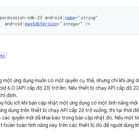
permission-sdk-23
android:
name
="
string
android:
maxSdkVersion
="
integer
"
/>
t>
g một ứng dụng muốn có một quyền cụ thể, nhưng chỉ khi ứng d
id 6.0 (API cấp độ 23) trở lên. Nếu thiết bị chạy API cấp độ 2
hỉ định.
y hữu ích khi bạn cập nhật một ứng dụng có một tính năng mới
ng dụng trên thiết bị chạy API cấp 22 trở xuống, thì tại thời đ
 các quyền mới đã khai báo trong bản cập nhật đó. Nếu một tính
t hoàn toàn tính năng này trên các thiết bị đó để người dùng