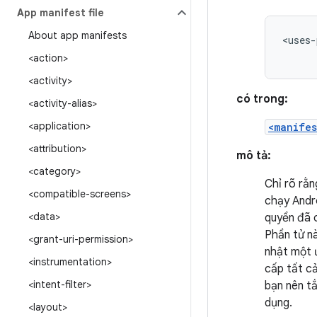
App manifest file
About app manifests
<uses-
<action>
<activity>
có trong:
<activity-alias>
<application>
<manifes
<attribution>
mô tả:
<category>
Chỉ rõ rằn
<compatible-screens>
chạy Andro
<data>
quyền đã c
Phần tử nà
<grant-uri-permission>
nhật một ứ
<instrumentation>
cấp tất cả
<intent-filter>
bạn nên tắ
dụng.
<layout>