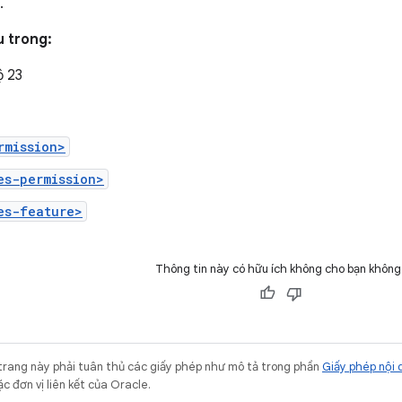
.
u trong:
ộ 23
rmission>
es-permission>
es-feature>
Thông tin này có hữu ích không cho bạn không
trang này phải tuân thủ các giấy phép như mô tả trong phần
Giấy phép nội 
c đơn vị liên kết của Oracle.