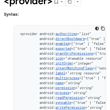
<provider>
Syntax:
<provider
android:
authorities
="
list
android:
directBootAware
=["true"
|
android:
enabled
=["true"
|
android:
exported
=["true"
|
android:
grantUriPermissions
=["true"
android:
icon
="
drawable
resource
android:
initOrder
="
integer
android:
intentMatchingFlags
=["none"
android:
label
="
string
resource
android:
multiprocess
=["true"
|
android:
name
="
string
android:
permission
="
string
android:
process
="
string
android:
readPermission
="
string
android:
syncable
=["true"
|
android:
writePermission
="
string
"