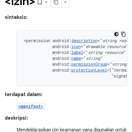
<izin>
sintaksis:
<permission
android:
description
="
string
resou
android:
icon
="
drawable
resource
android:
label
="
string
resource
android:
name
="
string
android:
permissionGroup
="
string
android:
protectionLevel
=["normal"
"signatu
terdapat dalam:
<manifest>
deskripsi:
Mendeklarasikan izin keamanan yang digunakan untuk