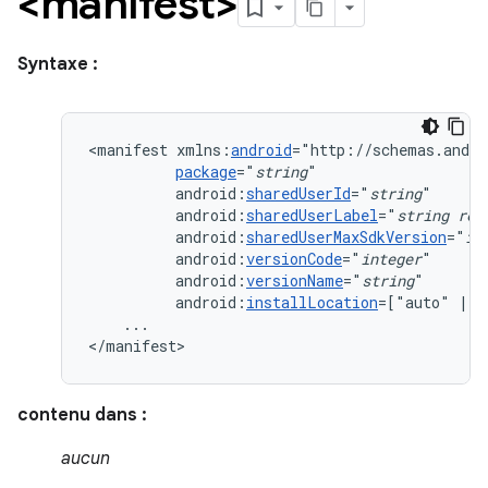
<manifest>
Syntaxe :
<manifest
xmlns:
android
package
="
string
android:
sharedUserId
="
string
android:
sharedUserLabel
="
string
res
android:
sharedUserMaxSdkVersion
="
in
android:
versionCode
="
integer
android:
versionName
="
string
android:
installLocation
=["auto"
|
"
...

</manifest>
contenu dans :
aucun