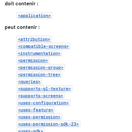
doit contenir :
<application>
peut contenir :
<attribution>
<compatible-screens>
<instrumentation>
<permission>
<permission-group>
<permission-tree>
<queries>
<supports-gl-texture>
<supports-screens>
<uses-configuration>
<uses-feature>
<uses-permission>
<uses-permission-sdk-23>
<uses-sdk>