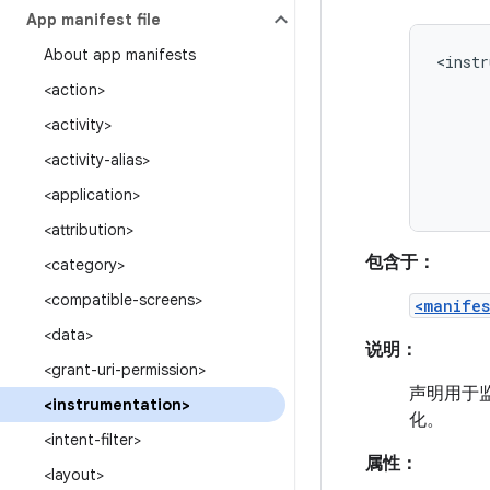
App manifest file
About app manifests
<instr
<action>
<activity>
<activity-alias>
<application>
<attribution>
包含于：
<category>
<compatible-screens>
<manifes
<data>
说明：
<grant-uri-permission>
声明用于
<instrumentation>
化。
<intent-filter>
属性：
<layout>