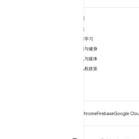
关于 ANDROID
发现
Android
游戏
适用于企业的 Android
机器学习
安全
健康与健身
源代码
相机与媒体
新闻
隐私权政策
博客
5G
播客
Android
Chrome
Firebase
Google Clou