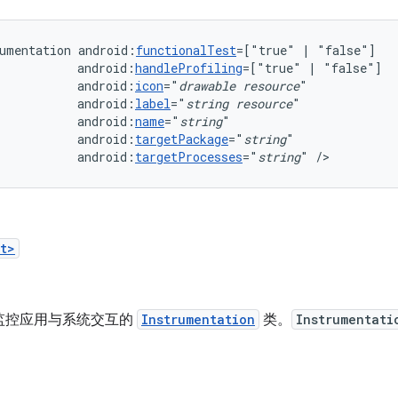
umentation
android:
functionalTest
=["true"
|
android:
handleProfiling
=["true"
|
android:
icon
="
drawable
resource
android:
label
="
string
resource
android:
name
="
string
android:
targetPackage
="
string
android:
targetProcesses
="
string
"
/>
t>
监控应用与系统交互的
Instrumentation
类。
Instrumentati