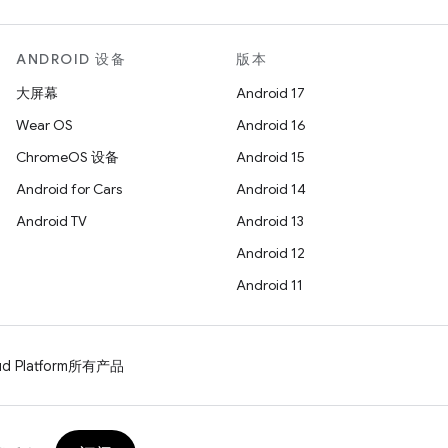
ANDROID 设备
版本
大屏幕
Android 17
Wear OS
Android 16
ChromeOS 设备
Android 15
Android for Cars
Android 14
Android TV
Android 13
Android 12
Android 11
d Platform
所有产品