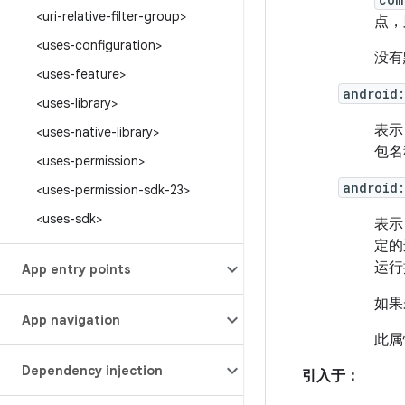
<uri-relative-filter-group>
点，
<uses-configuration>
没有
<uses-feature>
android
<uses-library>
表
<uses-native-library>
包名
<uses-permission>
android:
<uses-permission-sdk-23>
<uses-sdk>
表
定的
运行
App entry points
如果
App navigation
此属
Dependency injection
引入于：