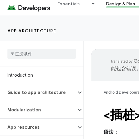
Essentials
Design & Plan
APP ARCHITECTURE
能包含错误
Introduction
Guide to app architecture
Android Developer
Modularization
<插桩
App resources
语法：