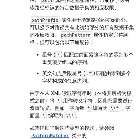
径。
path
属性指定完整路径。只能授予对由
该路径标识的特定数据子集的相应权限。
pathPrefix
属性用于指定路径的初始部分。
可以授予对路径共有此初始部分的所有数据子集
的相应权限。
pathPattern
属性指定完整路
径，但可以包含以下通配符：
星号 (
*
) 匹配由前面紧挨字符的零到多个
重复项所组成的序列。
英文句点后跟星号 (
.*
) 匹配由零到多个
字符构成的任意序列。
由于在从 XML 读取字符串时（在将其解析为模
式之前）将
\
用作转义字符，因此您需要进行
双重转义。例如，字面量
*
编写为
\\*
，字
面量
\
编写为
\\\
。
如需详细了解这些类型的模式，请参阅
PatternMatcher
类中的