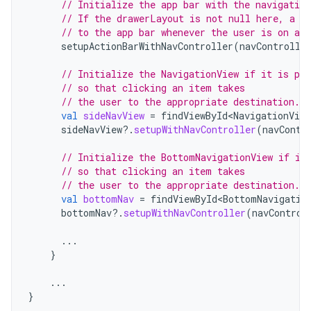
// Initialize the app bar with the navigation
// If the drawerLayout is not null here, a N
// to the app bar whenever the user is on a t
setupActionBarWithNavController
(
navControlle
// Initialize the NavigationView if it is pre
// so that clicking an item takes
// the user to the appropriate destination.
val
sideNavView
=
findViewById<NavigationView
sideNavView
?.
setupWithNavController
(
navContr
// Initialize the BottomNavigationView if it
// so that clicking an item takes
// the user to the appropriate destination.
val
bottomNav
=
findViewById<BottomNavigatio
bottomNav
?.
setupWithNavController
(
navControl
...
}
...
}