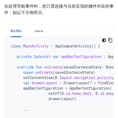
在处理导航事件时，您只需连接与当前呈现的微件对应的事
件，如以下示例所示。
Kotlin
Java
class
MainActivity
:
AppCompatActivity
()
{
private
lateinit
var
appBarConfiguration
:
AppB
override
fun
onCreate
(
savedInstanceState
:
Bundl
super
.
onCreate
(
savedInstanceState
)
setContentView
(
R
.
layout
.
navigation_activity
)
val
drawerLayout
:
DrawerLayout? 
=
findViewB
appBarConfiguration
=
AppBarConfiguration
(
setOf
(
R
.
id
.
home_dest
,
R
.
id
.
deepl
drawerLayout
)
...