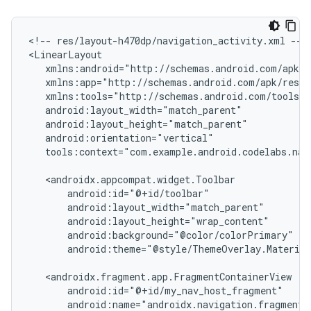
<!--
res/layout-h470dp/navigation_activity.xml
-->

tools:context="com.example.android.codelabs.navi
android:theme="@style/ThemeOverlay.Material