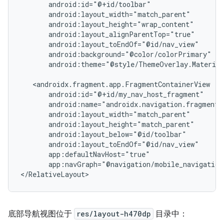
android:theme="@style/ThemeOverlay.Material
app:navGraph="@navigation/mobile_navigation
底部导航视图位于
res/layout-h470dp
目录中：