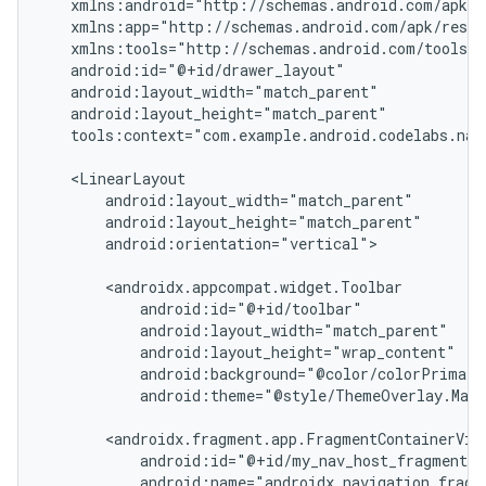
tools:context="com.example.android.codelabs.navi
android:orientation="vertical">

android:theme="@style/ThemeOverlay.Mate