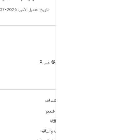
تاريخ التعديل الأخير: 2026-07-14 (حسب التوقيت العالمي المتفَّق عليه)
X
متابعة AndroidDev@ على X
مزيد من المعلومات حول نظام
استكشاف
التشغيل ANDROID
ألعاب فيديو
Android
تعلُم الآلة
Android for Enterprise
الصحة واللياقة
الأمان