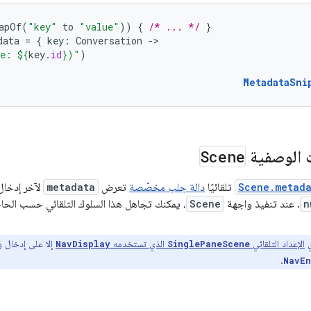
apOf
(
"key"
to
"value"
))
{
/* ... */
}
data
=
{
key
:
Conversation
-
ue: 
${
key
.
id
}
)"
)
MetadataSni
ت الوصفية
Scene
Scene.metad
تلقائيًا
دالة جلب مخصّصة
تعرض
metadata
لآخر إدخال
n
. عند تنفيذ واجهة
Scene
، يمكنك تجاهل هذا السلوك التلقائي حسب الحا
ي
الإعداد التلقائي
الذي تستخدمه
إلا على إدخال وا
NavDisplay
SinglePaneScene
.
NavEn