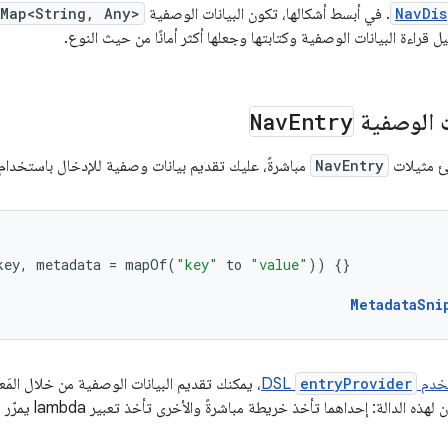
NavDis
. في أبسط أشكالها، تكون البيانات الوصفية
Map<String, Any>
 قراءة البيانات الوصفية وكتابتها وجعلها أكثر أمانًا من حيث النوع.
ت الوصفية
Entry
Nav
ئ مثيلات
NavEntry
مباشرةً، عليك تقديم بيانات وصفية للإدخال باستخدام مَ
key
,
metadata
=
mapOf
(
"key"
to
"value"
))
{}
MetadataSni
خدم
entryProvider
DSL
، يمكنك تقديم البيانات الوصفية من خلال المَع
دالة: إحداهما تأخذ خريطة مباشرةً والأخرى تأخذ تعبير lambda يمرّر مفتاح الإدخال كوسيطة: