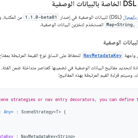
ة
بالمجال
(DSL) للبيانات الوصفية في إصدار
1.1.0-beta01
من المكتبة، و
Map<String,
المستخدَم لتخزين البيانات الوصفية.
بيانات الوصفية
NavMetadataKey
للحفاظ على اتساق نوع القيمة المرتبطة بمفتاح 
ادة لتحديد مفاتيح البيانات الوصفية في تضمينها كعناصر متداخلة ضمن الفئة،
اء، وسيتم قراءة القيم المرتبطة بهذه المفاتيح:
cene strategies or nav entry decorators, you can define 
:
Any
>
:
SceneStrategy<T>
{
ataKey
:
NavMetadataKey<String>