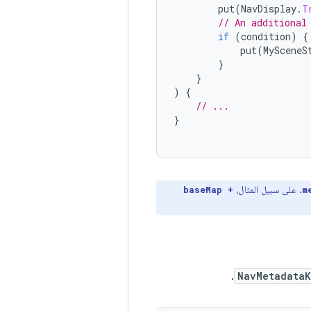
put
(
NavDisplay
.
T
// An additional
if
(
condition
)
{
put
(
MySceneS
}
}
)
{
// ...
}
. على سبيل المثال،
baseMap +
m
.
NavMetadata