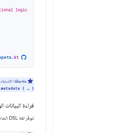
tional logic
ppets
.
kt
ملاحظة:
للاستفاد
.
metadata { … }
قراءة البيانات ا
توفّر لغة DSL الخاصة بالبيانات الوصفية أيضًا دوال لتسهيل قراءة البيانات الوصفية باستخدام