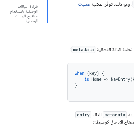
. ومع ذلك، توفّر المكتبة
عمليات
قراءة البيانات
الوصفية باستخدام
مفاتيح البيانات
الوصفية
علمة الدالة الإنشائية
metadata
:
when
(
key
)
{
is
Home
-
>
NavEntry
(
}
لمة
metadata
للدالة
entry
.