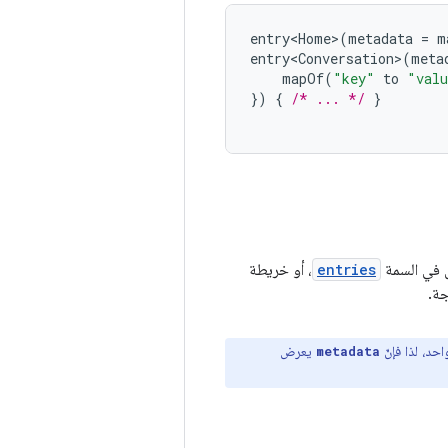
entry<Home>
(
metadata
=
m
entry<Conversation>
(
meta
mapOf
(
"key"
to
"val
})
{
/* ... */
}
 في السمة
entries
، أو خريطة
جة.
حد، لذا فإنّ
يعرض
metadata