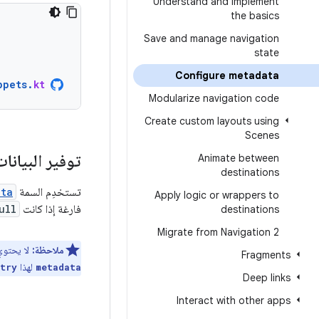
Understand and implement
the basics
Save and manage navigation
state
Configure metadata
ppets
.
kt
Modularize navigation code
Create custom layouts using
Scenes
توفير البيانا
Animate between
destinations
تستخدِم السمة
ata
Apply logic or wrappers to
فارغة إذا كانت
ull
destinations
Migrate from Navigation 2
ملاحظة:
لا يحتو
Fragments
لهذا
try
metadata
Deep links
Interact with other apps