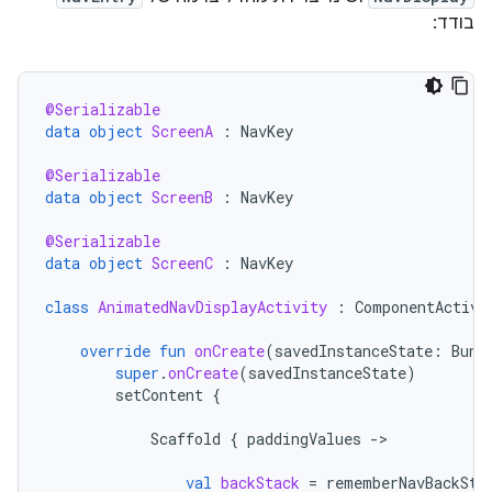
בודד:
@Serializable
data
object
ScreenA
:
NavKey
@Serializable
data
object
ScreenB
:
NavKey
@Serializable
data
object
ScreenC
:
NavKey
class
AnimatedNavDisplayActivity
:
ComponentActivi
override
fun
onCreate
(
savedInstanceState
:
Bund
super
.
onCreate
(
savedInstanceState
)
setContent
{
Scaffold
{
paddingValues
-
>

val
backStack
=
rememberNavBackSta