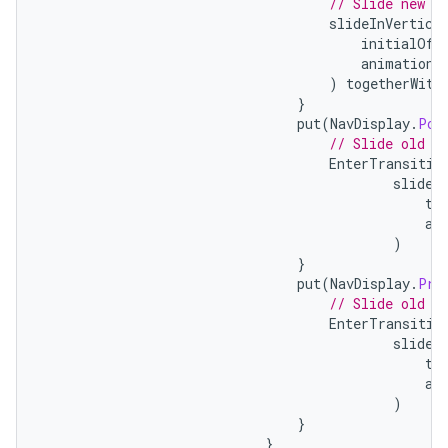
// Slide new c
slideInVertica
initialOff
animationS
)
togetherWith
}
put
(
NavDisplay
.
Pop
// Slide old c
EnterTransitio
slideO
ta
an
)
}
put
(
NavDisplay
.
Pre
// Slide old c
EnterTransitio
slideO
ta
an
)
}
}