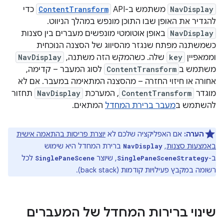
NavDisplay
משתמש ב-API‏
ContentTransform
כדי
להגדיר את האופן שבו התוכן מונפש במהלך הניווט.
NavDisplay
באופן אוטומטי מונפשים מעברים בין סצנות
כשמשתנה מפתח שנגזר מהסיווג של הסצנה הנוכחית
וממאפיין
key
שלה. כשהמקש הזה משתנה,
NavDisplay
משתמש ב
ContentTransform
לסוג המעבר – קדימה,
אחורה או חיזוי החזרה – מהסצנה המתאימה במעבר. אם לא
מוגדר
ContentTransform
, המערכת
NavDisplay
תחזור
להשתמש ב
מעבר ברירת המחדל
המתאים.
הערה:
אם האפליקציה שלכם לא
יוצרת פריסות בהתאמה אישית
באמצעות סצנות
,
ברירת המחדל היא שימוש
NavDisplay
ב-
, שיוצר
לכל
SinglePaneScene
SinglePaneSceneStrategy
רשומה במקבץ פעילויות קודמות (back stack).
שינוי ברירות המחדל של המעברים