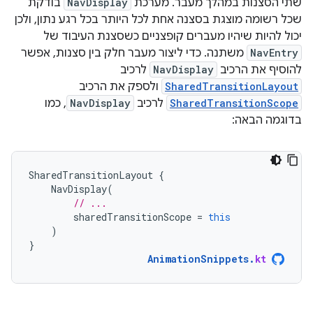
שתי הסצנות במהלך מעבר. מערכת
NavDisplay
בודקת
שכל רשומה מוצגת בסצנה אחת לכל היותר בכל רגע נתון, ולכן
יכול להיות שיהיו מעברים קופצניים כשסצנת העיבוד של
NavEntry
משתנה. כדי ליצור מעבר חלק בין סצנות, אפשר
להוסיף את הרכיב
NavDisplay
לרכיב
SharedTransitionLayout
ולספק את הרכיב
SharedTransitionScope
לרכיב
NavDisplay
, כמו
בדוגמה הבאה:
SharedTransitionLayout
{
NavDisplay
(
// ...
sharedTransitionScope
=
this
)
}
AnimationSnippets
.
kt