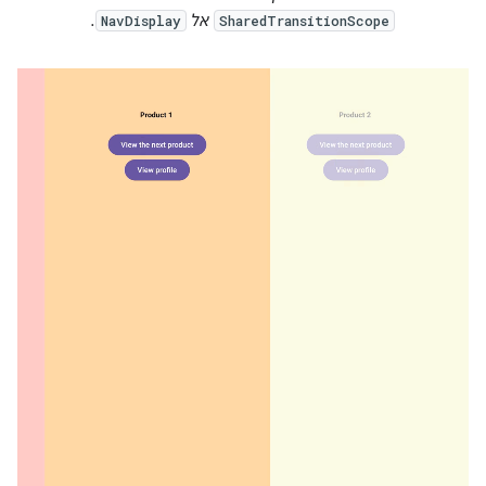
אל
.
NavDisplay
SharedTransitionScope