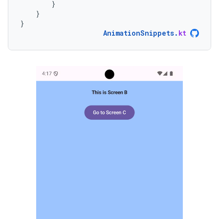
}
}
}
AnimationSnippets
.
kt