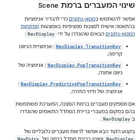
שינוי המעברים ברמת
Scene
אפשר להשתמש ב
מטא-נתונים
כדי להגדיר אנימציות
בהתאמה אישית לסצנות ספציפיות באמצעות
מפתחות
המטא-נתונים
הבאים שהוגדרו על ידי
NavDisplay
:
NavDisplay.TransitionKey
: אנימציית הניווט
קדימה.
NavDisplay.PopTransitionKey
: אנימציה של
ניווט אחורה.
:
NavDisplay.PredictivePopTransitionKey
אנימציה של חיזוי החזרה.
אם מספקים מעברים ברמת הסצנה, המערכת משתמשת
בהם במקום במעברי ברירת המחדל התואמים שהוגדרו
ב
NavDisplay
.
בקטע הקוד הבא אפשר לראות מעברים גלובליים של
NavDisplay
ושינוי ברירת מחדל ברמה של
NavEntry