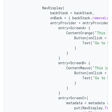
NavDisplay
(
backStack
=
backStack
,
onBack
=
{
backStack
.
removeLas
entryProvider
=
entryProvider
entry<ScreenA>
{
ContentOrange
(
"This is
Button
(
onClick
=
{
Text
(
"Go to Sc
}
}
}
entry<ScreenB>
{
ContentMauve
(
"This is 
Button
(
onClick
=
{
Text
(
"Go to Sc
}
}
}
entry<ScreenC>
(
metadata
=
metadata
{
put
(
NavDisplay
.
Tra