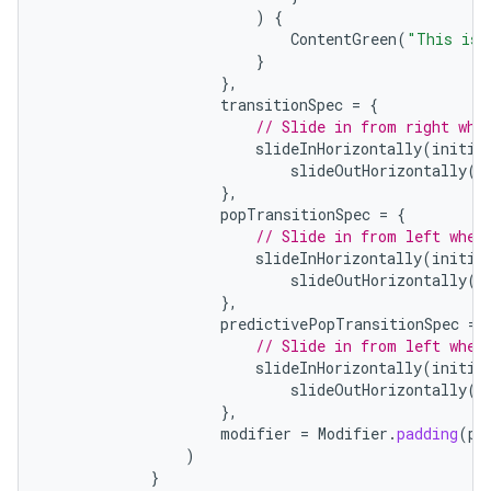
)
{
ContentGreen
(
"This is 
}
},
transitionSpec
=
{
// Slide in from right whe
slideInHorizontally
(
initia
slideOutHorizontally
(
t
},
popTransitionSpec
=
{
// Slide in from left when
slideInHorizontally
(
initia
slideOutHorizontally
(
t
},
predictivePopTransitionSpec
=
// Slide in from left when
slideInHorizontally
(
initia
slideOutHorizontally
(
t
},
modifier
=
Modifier
.
padding
(
pa
)
}