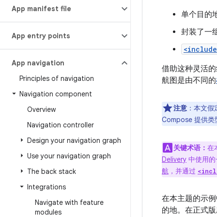
App manifest file
单个目的
封装了一
App entry points
<includ
App navigation
借助这种灵活的
Principles of navigation
航图是由不同的
Navigation component
注意
：本文假
Overview
Compose 提
Navigation controller
Design your navigation graph
关键术语：
在
Use your navigation graph
Delivery
中使用的一
航
，并通过
The back stack
<incl
Integrations
在本主题的示例
Navigate with feature
的地。在正式版
modules