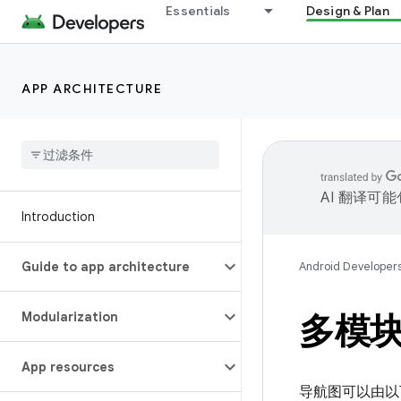
Essentials
Design & Plan
APP ARCHITECTURE
AI 翻译可
Introduction
Guide to app architecture
Android Developer
Modularization
多模
App resources
导航图可以由以