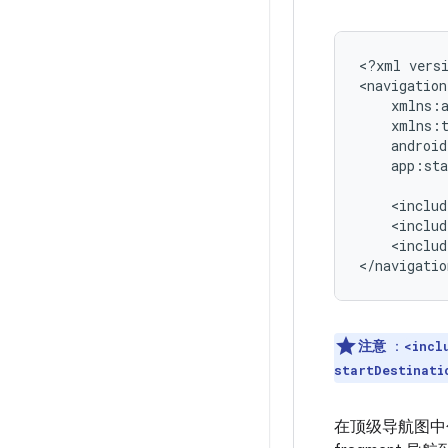
<?xml
vers
<navigation
app:sta
<includ
<includ
<includ
注意
：
<incl
startDestinati
在顶级导航图中