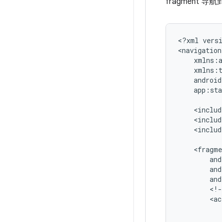
fragment 
<?xml
vers
<navigation
app:sta
<includ
<includ
<includ
and
<!-