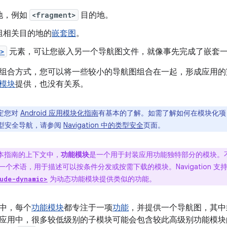
地，例如
<fragment>
目的地。
组相关目的地的
嵌套图
。
e>
元素，可让您嵌入另一个导航图文件，就像事先完成了嵌套
组合方式，您可以将一些较小的导航图组合在一起，形成应用的
模块
提供，也没有关系。
定您对
Android 应用模块化指南
有基本的了解。如需了解如何在模块化项目中为 Kot
供类型安全导航，请参阅
Navigation 中的类型安全
页面。
本指南的上下文中，
功能模块
是一个用于封装应用功能独特部分的模块。
个术语，用于描述可以按条件分发或按需下载的模块。Navigation 支
为动态功能模块提供类似的功能。
ude-dynamic>
中，每个
功能模块
都专注于一项
功能
，并提供一个导航图，其中
应用中，很多较低级别的子模块可能会包含较此高级别功能模块