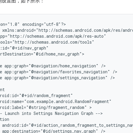
导航到设置图，如下所示：
ion="1.0"
encoding="utf-8"?>

rtDestination="@id/home_nav_graph">

e
app:graph="@navigation/home_navigation"
e
app:graph="@navigation/favorites_navigation"
e
app:graph="@navigation/settings_navigation"
/>

roid:label="@string/fragment_random"
-
Launch
into
Settings
Navigation
Graph
app:destination="@id/settings_nav_graph"