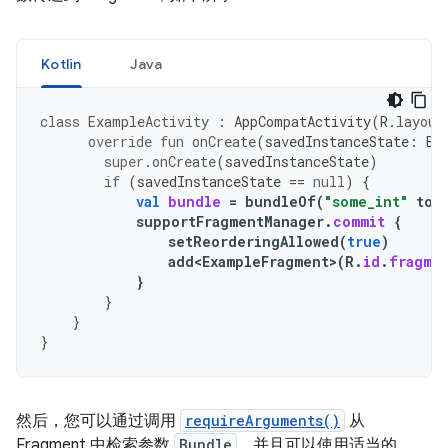
Kotlin
Java
class
ExampleActivity
:
AppCompatActivity
(
R
.
layout
override
fun
onCreate
(
savedInstanceState
:
Bu
super
.
onCreate
(
savedInstanceState
)
if
(
savedInstanceState
==
null
)
{
val
bundle
=
bundleOf
(
"some_int"
to
supportFragmentManager
.
commit
{
setReorderingAllowed
(
true
)
add<ExampleFragment
>
(
R
.
id
.
fragme
}
}
}
}
然后，您可以通过调用
requireArguments()
从
Fragment 中检索参数
Bundle
，并且可以使用适当的