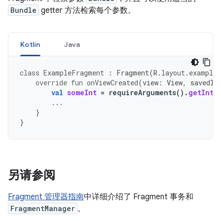
Bundle
getter 方法检索每个参数。
Kotlin
Java
class
ExampleFragment
:
Fragment
(
R
.
layout
.
example_
override
fun
onViewCreated
(
view
:
View
,
savedIn
val
someInt
=
requireArguments
().
getInt
(
...
}
}
另请参阅
Fragment 管理器指南
中详细介绍了 Fragment 事务和
FragmentManager
。