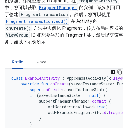
如添加、移除或替换 Fragment。在
FragmentActivity
中，您可以获取
FragmentManager
的实例，该实例可用
于创建
FragmentTransaction
。然后，您可以使用
FragmentTransaction.add()
在 Activity 的
onCreate()
方法中实例化 Fragment，传入布局内容器的
ViewGroup
ID 和想要添加的 Fragment 类，然后提交该事
务，如以下示例所示：
Kotlin
Java
class
ExampleActivity
:
AppCompatActivity
(
R
.
layout
override
fun
onCreate
(
savedInstanceState
:
Bund
super
.
onCreate
(
savedInstanceState
)
if
(
savedInstanceState
==
null
)
{
supportFragmentManager
.
commit
{
setReorderingAllowed
(
true
)
add<ExampleFragment
>
(
R
.
id
.
fragment
}
}