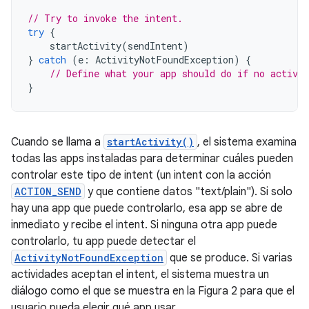
// Try to invoke the intent.
try
{
startActivity
(
sendIntent
)
}
catch
(
e
:
ActivityNotFoundException
)
{
// Define what your app should do if no activit
}
Cuando se llama a
startActivity()
, el sistema examina
todas las apps instaladas para determinar cuáles pueden
controlar este tipo de intent (un intent con la acción
ACTION_SEND
y que contiene datos "text/plain"). Si solo
hay una app que puede controlarlo, esa app se abre de
inmediato y recibe el intent. Si ninguna otra app puede
controlarlo, tu app puede detectar el
ActivityNotFoundException
que se produce. Si varias
actividades aceptan el intent, el sistema muestra un
diálogo como el que se muestra en la Figura 2 para que el
usuario pueda elegir qué app usar.