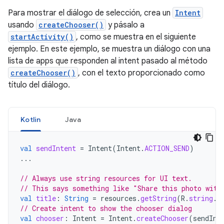
Para mostrar el diálogo de selección, crea un
Intent
usando
createChooser()
y pásalo a
startActivity()
, como se muestra en el siguiente
ejemplo. En este ejemplo, se muestra un diálogo con una
lista de apps que responden al intent pasado al método
createChooser()
, con el texto proporcionado como
título del diálogo.
Kotlin
Java
val
sendIntent
=
Intent
(
Intent
.
ACTION_SEND
)
...
// Always use string resources for UI text.
// This says something like "Share this photo with
val
title
:
String
=
resources
.
getString
(
R
.
string
.
c
// Create intent to show the chooser dialog
val
chooser
:
Intent
=
Intent
.
createChooser
(
sendInt