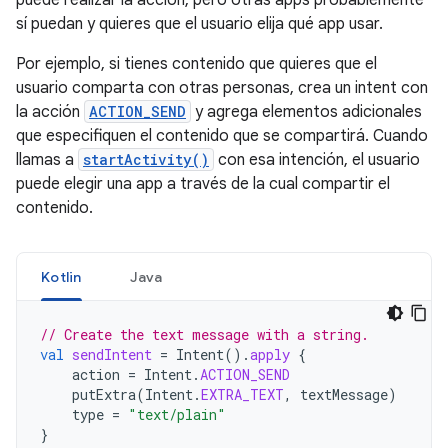
puede realizar la acción, pero otras apps probablemente
sí puedan y quieres que el usuario elija qué app usar.
Por ejemplo, si tienes contenido que quieres que el
usuario comparta con otras personas, crea un intent con
la acción
ACTION_SEND
y agrega elementos adicionales
que especifiquen el contenido que se compartirá. Cuando
llamas a
startActivity()
con esa intención, el usuario
puede elegir una app a través de la cual compartir el
contenido.
Kotlin
Java
// Create the text message with a string.
val
sendIntent
=
Intent
().
apply
{
action
=
Intent
.
ACTION_SEND
putExtra
(
Intent
.
EXTRA_TEXT
,
textMessage
)
type
=
"text/plain"
}