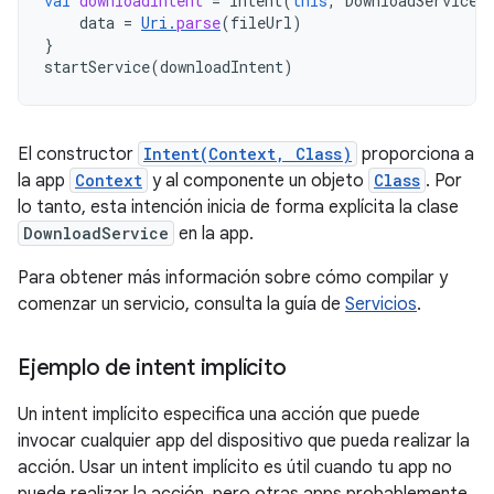
val
downloadIntent
=
Intent
(
this
,
DownloadService
:
data
=
Uri
.
parse
(
fileUrl
)
}
startService
(
downloadIntent
)
El constructor
Intent(Context, Class)
proporciona a
la app
Context
y al componente un objeto
Class
. Por
lo tanto, esta intención inicia de forma explícita la clase
DownloadService
en la app.
Para obtener más información sobre cómo compilar y
comenzar un servicio, consulta la guía de
Servicios
.
Ejemplo de intent implícito
Un intent implícito especifica una acción que puede
invocar cualquier app del dispositivo que pueda realizar la
acción. Usar un intent implícito es útil cuando tu app no