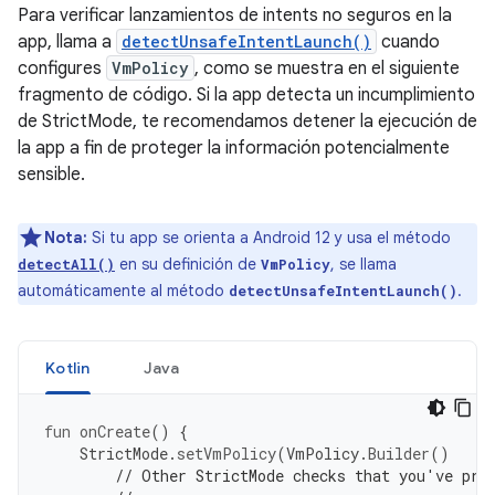
Para verificar lanzamientos de intents no seguros en la
app, llama a
detectUnsafeIntentLaunch()
cuando
configures
VmPolicy
, como se muestra en el siguiente
fragmento de código. Si la app detecta un incumplimiento
de StrictMode, te recomendamos detener la ejecución de
la app a fin de proteger la información potencialmente
sensible.
Nota:
Si tu app se orienta a Android 12 y usa el método
en su definición de
, se llama
detectAll()
VmPolicy
automáticamente al método
.
detectUnsafeIntentLaunch()
Kotlin
Java
fun
onCreate
()
{
StrictMode
.
setVmPolicy
(
VmPolicy
.
Builder
()
// Other StrictMode checks that you've pre