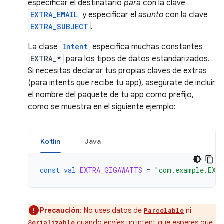
especificar el destinatario
para
con la clave
EXTRA_EMAIL
y especificar el
asunto
con la clave
EXTRA_SUBJECT
.
La clase
Intent
especifica muchas constantes
EXTRA_*
para los tipos de datos estandarizados.
Si necesitas declarar tus propias claves de extras
(para intents que recibe tu app), asegúrate de incluir
el nombre del paquete de tu app como prefijo,
como se muestra en el siguiente ejemplo:
Kotlin
Java
const
val
EXTRA_GIGAWATTS
=
"com.example.EXT
Precaución
: No uses datos de
ni
Parcelable
cuando envíes un intent que esperes que
Serializable