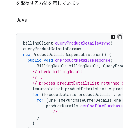
を取得する方法を示しています。
Java
billingClient
.
queryProductDetailsAsync
(
queryProductDetailsParams
,
new
ProductDetailsResponseListener
()
{
public
void
onProductDetailsResponse
(
BillingResult
billingResult
,
QueryProdu
// check billingResult
// …
// process productDetailsList returned by
ImmutableList
productDetailsList
=
produc
for
(
ProductDetails
productDetails
:
prod
for
(
OneTimePurchaseOfferDetails
oneTim
productDetails
.
getOneTimePurchaseOf
// …
}
}