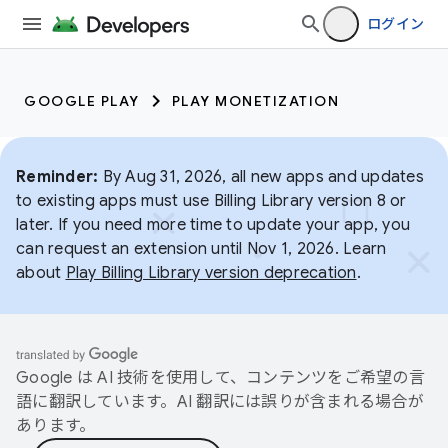
ログイン
GOOGLE PLAY
PLAY MONETIZATION
Reminder:
By Aug 31, 2026, all new apps and updates
to existing apps must use Billing Library version 8 or
later. If you need more time to update your app, you
can request an extension until Nov 1, 2026. Learn
about
Play Billing Library version deprecation
.
Google は AI 技術を使用して、コンテンツをご希望の言
語に翻訳しています。AI 翻訳には誤りが含まれる場合が
あります。