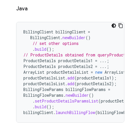
Java
BillingClient
billingClient
=
BillingClient
.
newBuilder
()
// set other options
.
build
();
// ProductDetails obtained from queryProductD
ProductDetails
productDetails1
=
...;
ProductDetails
productDetails2
=
...;
ArrayList
productDetailsList
=
new
ArrayList
<
productDetailsList
.
add
(
productDetails1
);
productDetailsList
.
add
(
productDetails2
);
BillingFlowParams
billingFlowParams
=
BillingFlowParams
.
newBuilder
()
.
setProductDetailsParamsList
(
productDetai
.
build
();
billingClient
.
launchBillingFlow
(
billingFlowPa