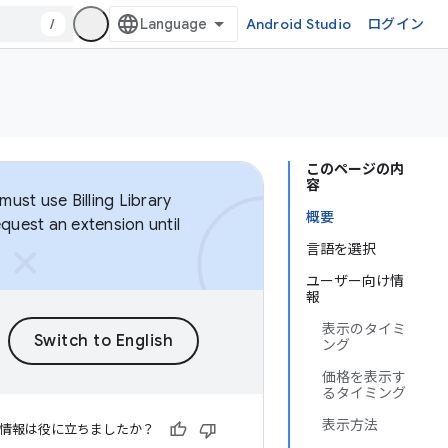
/
Android Studio
ログイン
このページの内
容
ust use Billing Library
概要
equest an extension until
言語を選択
ユーザー向け情
報
表示のタイミ
ング
価格を表示す
るタイミング
表示方法
情報は役に立ちましたか？