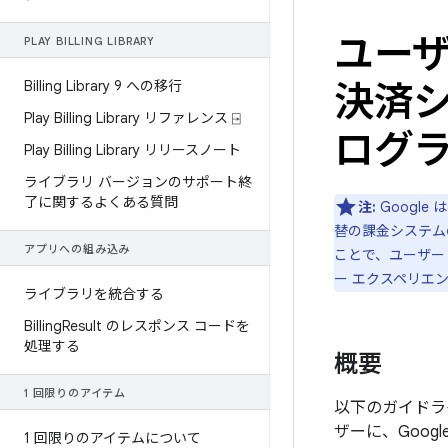
ユー
PLAY BILLING LIBRARY
Billing Library 9 への移行
決済シ
Play Billing Library リファレンス ⍈
ログラ
Play Billing Library リリースノート
ライブラリ バージョンのサポート終
了に関するよくある質問
注:
Googl
替の課金システムの
アプリへの組み込み
ことで、ユーザー
ー エクスペリエ
ライブラリを統合する
Billing
Result のレスポンス コードを
処理する
概要
1 回限りのアイテム
以下のガイドライ
ザーに、Goog
1 回限りのアイテムについて