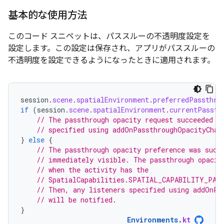
基本的な使用方法
このコード スニペットは、パススルーの不透明度設定を
設定します。この設定は保存され、アプリがパススルーの
不透明度を設定できるようになったときに適用されます。
session
.
scene
.
spatialEnvironment
.
preferredPassthro
if
(
session
.
scene
.
spatialEnvironment
.
currentPassth
// The passthrough opacity request succeeded a
// specified using addOnPassthroughOpacityChan
}
else
{
// The passthrough opacity preference was succ
// immediately visible. The passthrough opacit
// when the activity has the
// SpatialCapabilities.SPATIAL_CAPABILITY_PAS
// Then, any listeners specified using addOnPa
// will be notified.
}
Environments
.
kt