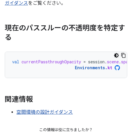
ガイダンス
をご覧ください。
現在のパススルーの不透明度を特定す
る
val
currentPassthroughOpacity
=
session
.
scene
.
spat
Environments
.
kt
関連情報
空間環境の設計ガイダンス
この情報は役に立ちましたか？