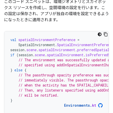
このコード スニペットは、環境ジオメトリとスカイボッ
クス リソースを作成し、空間環境の設定を行います。こ
の設定は保存され、アプリが独自の環境を設定できるよう
になったときに適用されます。
val
spatialEnvironmentPreference
=
SpatialEnvironment
.
SpatialEnvironmentPreferenc
session
.
scene
.
spatialEnvironment
.
preferredSpatialE
if
(
session
.
scene
.
spatialEnvironment
.
isPreferredSp
// The environment was successfully updated an
// specified using addOnSpatialEnvironmentChan
}
else
{
// The passthrough opacity preference was succ
// immediately visible. The passthrough opacit
// when the activity has the SPATIAL_CAPABILIT
// Then, any listeners specified using addOnSp
// will be notified.
}
Environments
.
kt