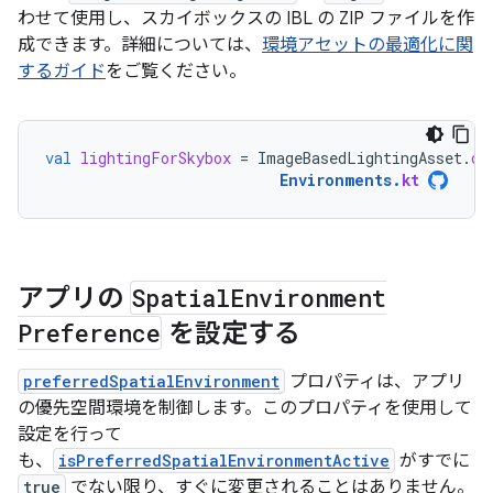
わせて使用し、スカイボックスの IBL の ZIP ファイルを作
成できます。詳細については、
環境アセットの最適化に関
するガイド
をご覧ください。
val
lightingForSkybox
=
ImageBasedLightingAsset
.
cr
Environments
.
kt
アプリの
Spatial
Environment
Preference
を設定する
preferredSpatialEnvironment
プロパティは、アプリ
の優先空間環境を制御します。このプロパティを使用して
設定を行って
も、
isPreferredSpatialEnvironmentActive
がすでに
true
でない限り、すぐに変更されることはありません。