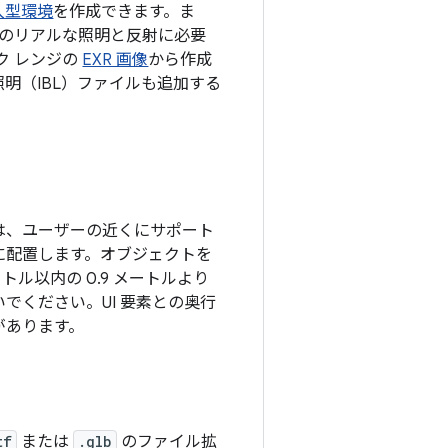
入型環境
を作成できます。ま
トのリアルな照明と反射に必要
ク レンジの
EXR 画像
から作成
明（IBL）ファイルも追加する
リ
は、ユーザーの近くにサポート
に配置します。オブジェクトを
ートル以内の 0.9 メートルより
でください。UI 要素との奥行
があります。
tf
または
.glb
のファイル拡