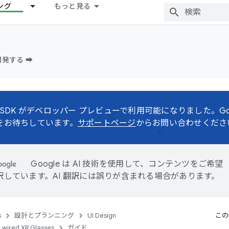
ング
もっと見る
発する ➡️
d XR SDK がデベロッパー プレビューで利用可能になりました。G
をお待ちしています。
サポートページ
からお問い合わせくださ
Google は AI 技術を使用して、コンテンツをご希望
訳しています。AI 翻訳には誤りが含まれる場合があります。
s
設計とプランニング
UI Design
この
 wired XR Glasses
ガイド