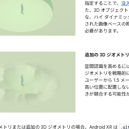
指定することで、
没
た、3D オブジェク
な、ハイ ダイナミッ
された画像ベースの照
必要があります。
追加の 3D ジオメト
空間認識を高めるに
ジオメトリを戦略的
ユーザーから 1.5 メ
高い位置に配置しない
きが競合する可能性
メトリまたは追加の 3D ジオメトリの場合、Android XR は
.gl