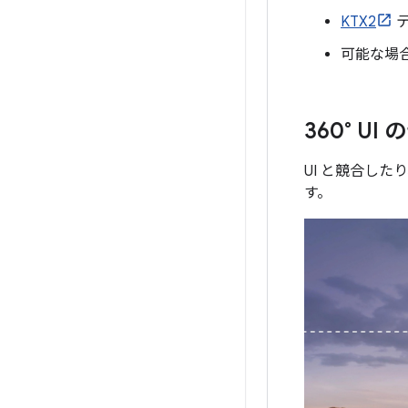
KTX2
テ
可能な場
360° U
UI と競合し
す。