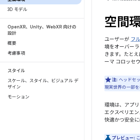
3D モデル
空間
Open
XR、Unity、Web
XR 向けの
設計
ユーザーが
フ
概要
境をオーバーラ
考慮事項
きます。たとえ
ーマ コロッセ
スタイル
注:
ヘッドセッ
スケール、スタイル、ビジュアル デ
ザイン
現実世界の一部を
モーション
環境は、アプリ
エクスペリエン
快適かつ安全に
プレビュー:
こ