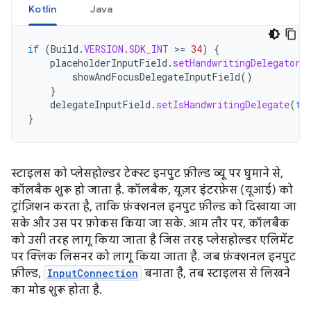
Kotlin
Java
if
(
Build
.
VERSION
.
SDK_INT
>=
34
)
{
placeholderInputField
.
setHandwritingDelegatorC
showAndFocusDelegateInputField
()
}
delegateInputField
.
setIsHandwritingDelegate
(
tr
}
स्टाइलस को प्लेसहोल्डर टेक्स्ट इनपुट फ़ील्ड व्यू पर घुमाने से,
कॉलबैक शुरू हो जाता है. कॉलबैक, यूज़र इंटरफ़ेस (यूआई) को
ट्रांज़िशन करता है, ताकि फ़ंक्शनल इनपुट फ़ील्ड को दिखाया जा
सके और उस पर फ़ोकस किया जा सके. आम तौर पर, कॉलबैक
को उसी तरह लागू किया जाता है जिस तरह प्लेसहोल्डर एलिमेंट
पर क्लिक लिसनर को लागू किया जाता है. जब फ़ंक्शनल इनपुट
फ़ील्ड,
InputConnection
बनाता है, तब स्टाइलस से लिखने
का मोड शुरू होता है.