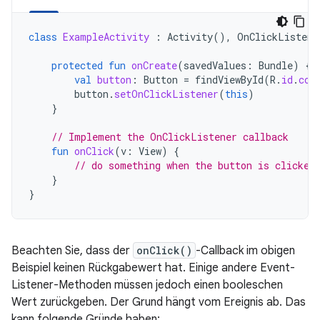
class
ExampleActivity
:
Activity
(),
OnClickListene
protected
fun
onCreate
(
savedValues
:
Bundle
)
{
val
button
:
Button
=
findViewById
(
R
.
id
.
cor
button
.
setOnClickListener
(
this
)
}
// Implement the OnClickListener callback
fun
onClick
(
v
:
View
)
{
// do something when the button is clicked
}
}
Beachten Sie, dass der
onClick()
-Callback im obigen
Beispiel keinen Rückgabewert hat. Einige andere Event-
Listener-Methoden müssen jedoch einen booleschen
Wert zurückgeben. Der Grund hängt vom Ereignis ab. Das
kann folgende Gründe haben: