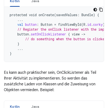
Kotlin
Java
protected
void
onCreate
(
savedValues
:
Bundle
)
{
...
val
button
:
Button
=
findViewById
(
R
.
id
.
corky
)
// Register the onClick listener with the impl
button
.
setOnClickListener
{
view
-
// do something when the button is clicked
}
...
}
Es kann auch praktischer sein, OnClickListener als Teil
Ihrer Aktivität zu implementieren. So werden das
zusätzliche Laden von Klassen und die Zuweisung von
Objekten vermieden. Beispiel:
Kotlin
Java