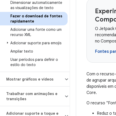
Dimensionar automaticamente
as visualizações de texto
Experi
Fazer o download de fontes
Compo
rapidamente
O Jetpack 
Adicionar uma fonte como um
recurso XML
recomendad
no Compos
Adicionar suporte para emojis
Ampliar texto
Fontes pa
Usar períodos para definir o
estilo do texto
Com o recurso d
Mostrar gráficos e vídeos
de agrupar arqu
disponíveis em 
Core.
Trabalhar com animações e
transições
O recurso "Font
Reduz o t
Adicionar suporte a toque e