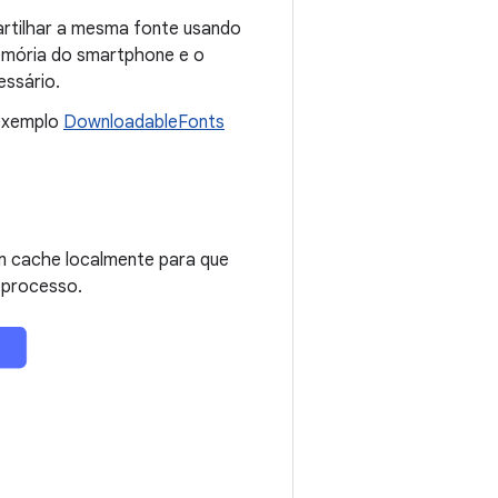
artilhar a mesma fonte usando
emória do smartphone e o
essário.
 exemplo
DownloadableFonts
m cache localmente para que
o processo.