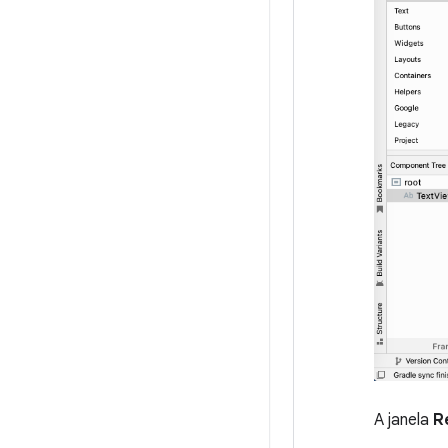
A janela
R