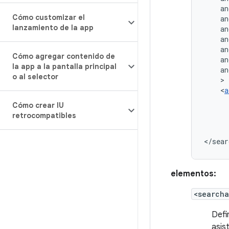
an
Cómo customizar el
an
lanzamiento de la app
an
an
an
Cómo agregar contenido de
an
la app a la pantalla principal
an
o al selector
<
a
Cómo crear IU
retrocompatibles
</sear
elementos:
<search
Defi
asist