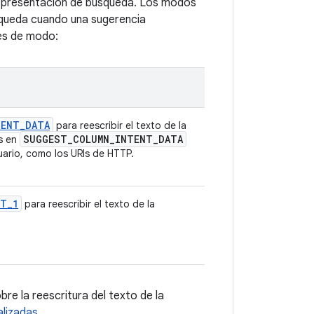
a presentación de búsqueda. Los modos
úsqueda cuando una sugerencia
res de modo:
TENT
_
DATA
para reescribir el texto de la
SUGGEST
_
COLUMN
_
INTENT
_
DATA
es en
uario, como los URIs de HTTP.
XT
_
1
para reescribir el texto de la
e la reescritura del texto de la
lizadas
.