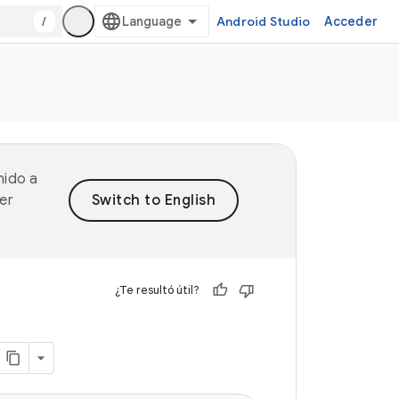
/
Android Studio
Acceder
nido a
er
¿Te resultó útil?