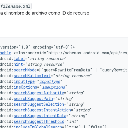
filename
.xml
sa el nombre de archivo como ID de recurso.
version="1.0"
encoding="utf-8"?>

hable
droid:
label
="
string
resource
droid:
hint
="
string
resource
droid:
searchMode
=["queryRewriteFromData"
|
droid:
searchButtonText
="
string
resource
droid:
inputType
="
inputType
droid:
imeOptions
="
imeOptions
droid:
searchSuggestAuthority
="
string
droid:
searchSuggestPath
="
string
droid:
searchSuggestSelection
="
string
droid:
searchSuggestIntentAction
="
string
droid:
searchSuggestIntentData
="
string
droid:
searchSuggestThreshold
="
int
droid:
includeInGlobalSearch
=["true"
|