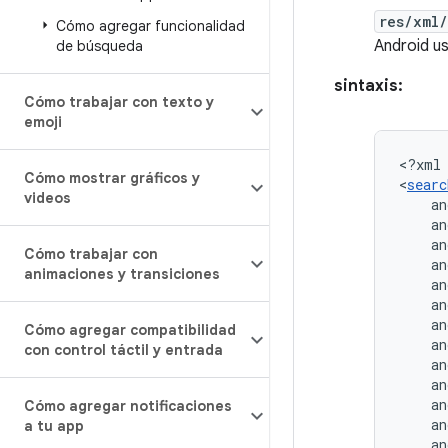
res/xml/
Cómo agregar funcionalidad
Android u
de búsqueda
sintaxis:
Cómo trabajar con texto y
emoji
<?xml
Cómo mostrar gráficos y
<
searc
videos
an
an
an
Cómo trabajar con
an
animaciones y transiciones
an
an
an
Cómo agregar compatibilidad
an
con control táctil y entrada
an
an
an
Cómo agregar notificaciones
an
a tu app
an