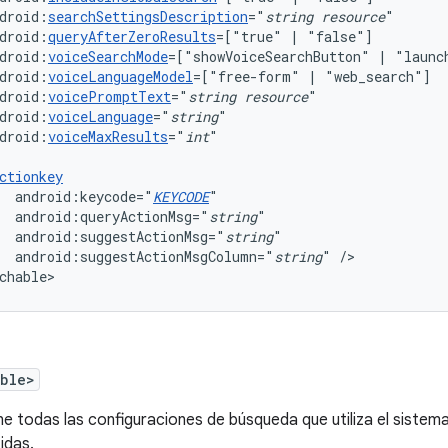
droid:
searchSettingsDescription
="
string
resource
droid:
queryAfterZeroResults
=["true"
|
droid:
voiceSearchMode
=["showVoiceSearchButton"
|
"launc
droid:
voiceLanguageModel
=["free-form"
|
droid:
voicePromptText
="
string
resource
droid:
voiceLanguage
="
string
droid:
voiceMaxResults
="
int
ctionkey
android:keycode="
KEYCODE
android:queryActionMsg="
string
android:suggestActionMsg="
string
android:suggestActionMsgColumn="
string
"
/>

chable>
able>
ne todas las configuraciones de búsqueda que utiliza el siste
idas.