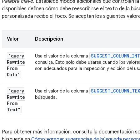
Palabra clave
. Establece modos adicionales que controlan l
disponibles definen cómo debe reescribirse el texto de la b
personalizada recibe el foco. Se aceptan los siguientes valo
Valor
Descripción
"query
SUGGEST
_
COLUMN
_
IN
Usa el valor de la columna
Rewrite
consulta. Esto solo debe usarse cuando los valor
From
son adecuados para la inspección y edición del us
Data"
"query
SUGGEST
_
COLUMN
_
TE
Usa el valor de la columna
Rewrite
búsqueda.
From
Text"
Para obtener más información, consulta la documentación sobr
búsqueda en
Cómo agregar sugerencias de búsqueda persona