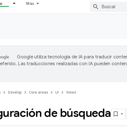
lo
Más
Google utiliza tecnología de IA para traducir conte
referido. Las traducciones realizadas con IA pueden conten
s
Develop
Core areas
UI
Views
guración de búsqueda