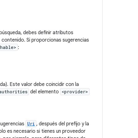
búsqueda, debes definir atributos
 contenido. Si proporcionas sugerencias
chable>
:
a). Este valor debe coincidir con la
authorities
del elemento
<provider>
 sugerencias
Uri
, después del prefijo y la
olo es necesario si tienes un proveedor