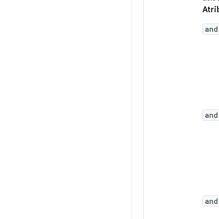
Atri
and
and
and