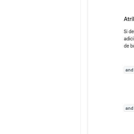
Atr
Si d
adic
de b
and
and