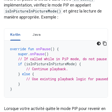
implémentation, vérifiez le mode PIP en appelant
isInPictureInPictureMode()
et gérez la lecture de
manière appropriée. Exemple :
Kotlin
Java
override
fun
onPause
()
{
super
.
onPause
()
// If called while in PiP mode, do not pause p
if
(
isInPictureInPictureMode
)
{
// Continue playback.
}
else
{
// Use existing playback logic for paused a
}
}
Lorsque votre activité quitte le mode PIP pour revenir en