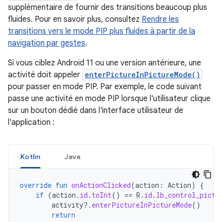
supplémentaire de fournir des transitions beaucoup plus
fluides. Pour en savoir plus, consultez
Rendre les
transitions vers le mode PIP plus fluides à partir de la
navigation par gestes
.
Si vous ciblez Android 11 ou une version antérieure, une
activité doit appeler
enterPictureInPictureMode()
pour passer en mode PIP. Par exemple, le code suivant
passe une activité en mode PIP lorsque l'utilisateur clique
sur un bouton dédié dans l'interface utilisateur de
l'application :
Kotlin
Java
override
fun
onActionClicked
(
action
:
Action
)
{
if
(
action
.
id
.
toInt
()
==
R
.
id
.
lb_control_pictu
activity
?.
enterPictureInPictureMode
()
return