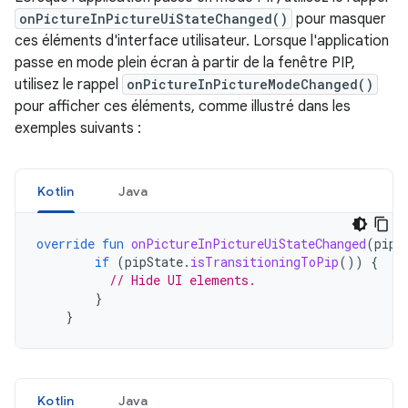
onPictureInPictureUiStateChanged()
pour masquer
ces éléments d'interface utilisateur. Lorsque l'application
passe en mode plein écran à partir de la fenêtre PIP,
utilisez le rappel
onPictureInPictureModeChanged()
pour afficher ces éléments, comme illustré dans les
exemples suivants :
Kotlin
Java
override
fun
onPictureInPictureUiStateChanged
(
pipS
if
(
pipState
.
isTransitioningToPip
())
{
// Hide UI elements.
}
}
Kotlin
Java