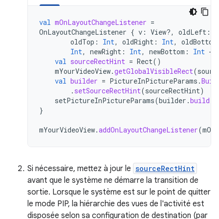
val
mOnLayoutChangeListener
=
OnLayoutChangeListener
{
v
:
View?,
oldLeft
:
I
oldTop
:
Int
,
oldRight
:
Int
,
oldBottom
Int
,
newRight
:
Int
,
newBottom
:
Int
->
val
sourceRectHint
=
Rect
()
mYourVideoView
.
getGlobalVisibleRect
(
sourc
val
builder
=
PictureInPictureParams
.
Buil
.
setSourceRectHint
(
sourceRectHint
)
setPictureInPictureParams
(
builder
.
build
()
}
mYourVideoView
.
addOnLayoutChangeListener
(
mOnL
Si nécessaire, mettez à jour le
sourceRectHint
avant que le système ne démarre la transition de
sortie. Lorsque le système est sur le point de quitter
le mode PIP, la hiérarchie des vues de l'activité est
disposée selon sa configuration de destination (par