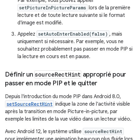
Par exemple, vous pouvez appeler
setPictureInPictureParams
lors de la première
lecture et de toute lecture suivante si le format
d'image est modifié.
Appelez
setAutoEnterEnabled(false)
, mais
uniquement si nécessaire. Par exemple, vous ne
souhaitez probablement pas passer en mode PIP si
la lecture en cours est en pause.
Définir un
source
Rect
Hint
approprié pour
passer en mode PIP et le quitter
Depuis l'introduction du mode PIP dans Android 8.0,
setSourceRectHint
indique la zone de l'activité visible
après la transition en mode Picture-in-picture, par
exemple les limites de la vue vidéo dans un lecteur vidéo.
Avec Android 12, le système utilise
sourceRectHint
pour implémenter une animation beaucoup plus fluide lors