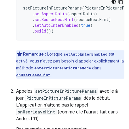
setPictureInPictureParams
(
PictureInPicturePa
.
setAspectRatio
(
aspectRatio
)
.
setSourceRectHint
(
sourceRectHint
)
.
setAutoEnterEnabled
(
true
)
.
build
())
Remarque
: Lorsque
est
setAutoEnterEnabled
activé, vous n'avez pas besoin d'appeler explicitement la
méthode
dans
enterPictureInPictureMode
.
onUserLeaveHint
Appelez
setPictureInPictureParams
avec le à
jour
PictureInPictureParams
dès le début.
L'application n'attend pas le rappel
onUserLeaveHint
(comme elle l'aurait fait dans
Android 11).