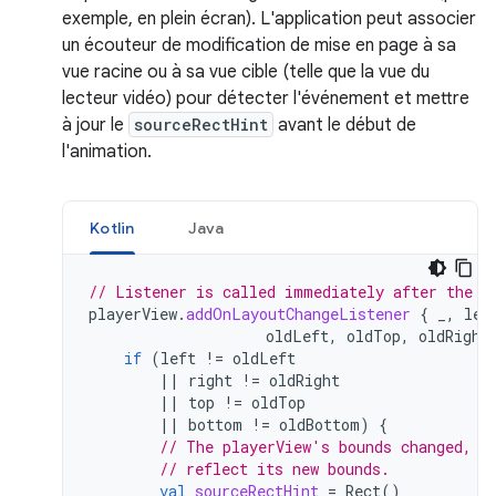
exemple, en plein écran). L'application peut associer
un écouteur de modification de mise en page à sa
vue racine ou à sa vue cible (telle que la vue du
lecteur vidéo) pour détecter l'événement et mettre
à jour le
sourceRectHint
avant le début de
l'animation.
Kotlin
Java
// Listener is called immediately after the u
playerView
.
addOnLayoutChangeListener
{
_
,
lef
oldLeft
,
oldTop
,
oldRight
if
(
left
!=
oldLeft
||
right
!=
oldRight
||
top
!=
oldTop
||
bottom
!=
oldBottom
)
{
// The playerView's bounds changed, u
// reflect its new bounds.
val
sourceRectHint
=
Rect
()