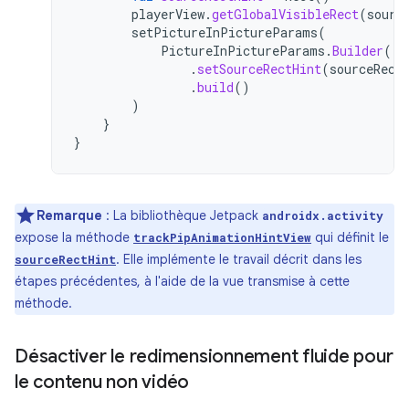
playerView
.
getGlobalVisibleRect
(
sourc
setPictureInPictureParams
(
PictureInPictureParams
.
Builder
()
.
setSourceRectHint
(
sourceRect
.
build
()
)
}
}
Remarque
: La bibliothèque Jetpack
androidx.activity
expose la méthode
qui définit le
trackPipAnimationHintView
. Elle implémente le travail décrit dans les
sourceRectHint
étapes précédentes, à l'aide de la vue transmise à cette
méthode.
Désactiver le redimensionnement fluide pour
le contenu non vidéo