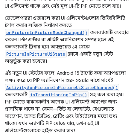
UI এলিমেন্ট থাকে এবং সেই মূল UI-টি PiP মোডে চলে যায়।
ডেভেলপাররা ওভারলে করা UI এলিমেন্টগুলোর ভিজিবিলিটি
টগল করার লজিক নির্ধারণ করতে
onPictureInPictureModeChanged()
কলব্যাকটি ব্যবহার
করেন। PiP এন্টার বা এক্সিট অ্যানিমেশন সম্পন্ন হলে এই
কলব্যাকটি ট্রিগার হয়। অ্যান্ড্রয়েড ১৫ থেকে
PictureInPictureUiState
ক্লাসে একটি নতুন স্টেট
অন্তর্ভুক্ত করা হয়েছে।
এই নতুন UI স্টেটের ফলে, Android 15 টার্গেট করা অ্যাপগুলো
লক্ষ্য করে যে PiP অ্যানিমেশন শুরু হওয়ার সাথে সাথেই
Activity#onPictureInPictureUiStateChanged()
কলব্যাকটি
isTransitioningToPip()
সহ কল ​​করা হয়।
PiP মোডে থাকাকালীন অনেক UI এলিমেন্ট অ্যাপের জন্য
প্রাসঙ্গিক থাকে না, যেমন—ভিউ বা লেআউট, যেগুলোতে
সাজেশন, আসন্ন ভিডিও, রেটিং এবং টাইটেলের মতো তথ্য
থাকে। যখন অ্যাপটি PiP মোডে যায়, তখন এই UI
এলিমেন্টগুলোকে হাইড করার জন্য