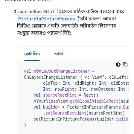
sourceRectHint
হিসেবে সঠিক বাউন্ড ব্যবহার করে
PictureInPictureParams
তৈরি করুন। আমরা
ভিডিও প্লেয়ারে একটি লেআউট পরিবর্তন লিসেনার
সংযুক্ত করারও পরামর্শ দিই:
কোটলিন
জাভা
val
mOnLayoutChangeListener
=
OnLayoutChangeListener
{
v
:
View?,
oldLeft
:
I
oldTop
:
Int
,
oldRight
:
Int
,
oldBottom
Int
,
newRight
:
Int
,
newBottom
:
Int
->
val
sourceRectHint
=
Rect
()
mYourVideoView
.
getGlobalVisibleRect
(
sourc
val
builder
=
PictureInPictureParams
.
Buil
.
setSourceRectHint
(
sourceRectHint
)
setPictureInPictureParams
(
builder
.
build
()
}