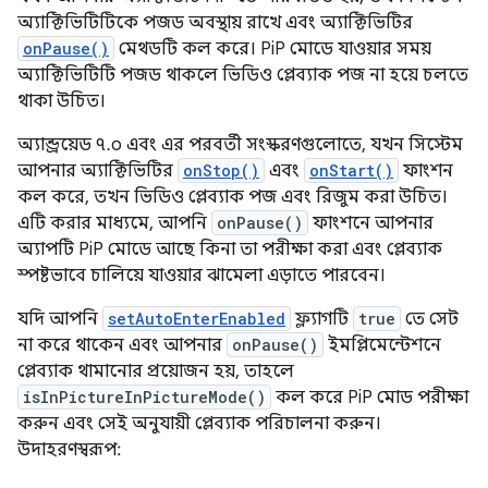
অ্যাক্টিভিটিটিকে পজড অবস্থায় রাখে এবং অ্যাক্টিভিটির
onPause()
মেথডটি কল করে। PiP মোডে যাওয়ার সময়
অ্যাক্টিভিটিটি পজড থাকলে ভিডিও প্লেব্যাক পজ না হয়ে চলতে
থাকা উচিত।
অ্যান্ড্রয়েড ৭.০ এবং এর পরবর্তী সংস্করণগুলোতে, যখন সিস্টেম
আপনার অ্যাক্টিভিটির
onStop()
এবং
onStart()
ফাংশন
কল করে, তখন ভিডিও প্লেব্যাক পজ এবং রিজুম করা উচিত।
এটি করার মাধ্যমে, আপনি
onPause()
ফাংশনে আপনার
অ্যাপটি PiP মোডে আছে কিনা তা পরীক্ষা করা এবং প্লেব্যাক
স্পষ্টভাবে চালিয়ে যাওয়ার ঝামেলা এড়াতে পারবেন।
যদি আপনি
setAutoEnterEnabled
ফ্ল্যাগটি
true
তে সেট
না করে থাকেন এবং আপনার
onPause()
ইমপ্লিমেন্টেশনে
প্লেব্যাক থামানোর প্রয়োজন হয়, তাহলে
isInPictureInPictureMode()
কল করে PiP মোড পরীক্ষা
করুন এবং সেই অনুযায়ী প্লেব্যাক পরিচালনা করুন।
উদাহরণস্বরূপ: