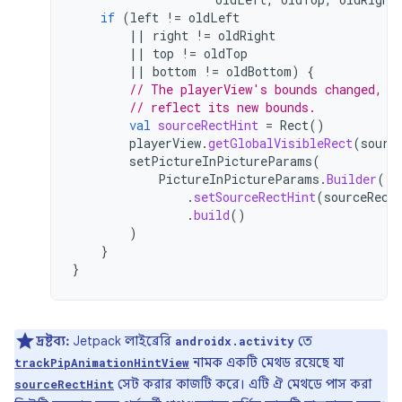
if
(
left
!=
oldLeft
||
right
!=
oldRight
||
top
!=
oldTop
||
bottom
!=
oldBottom
)
{
// The playerView's bounds changed, u
// reflect its new bounds.
val
sourceRectHint
=
Rect
()
playerView
.
getGlobalVisibleRect
(
sourc
setPictureInPictureParams
(
PictureInPictureParams
.
Builder
()
.
setSourceRectHint
(
sourceRect
.
build
()
)
}
}
দ্রষ্টব্য:
Jetpack লাইব্রেরি
তে
androidx.activity
নামক একটি মেথড রয়েছে যা
trackPipAnimationHintView
সেট করার কাজটি করে। এটি ঐ মেথডে পাস করা
sourceRectHint