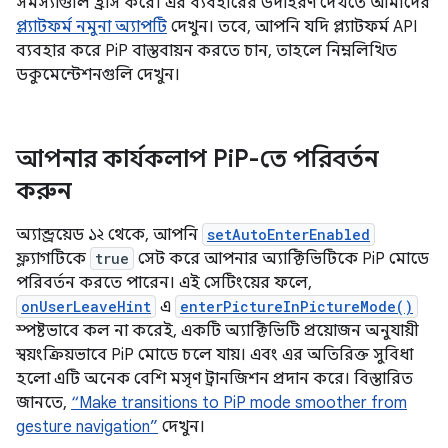
সমস্যাগুলি হ্রাস করে। এর ব্যবহারের উদাহরণ দেখতে আমাদের
প্ল্যাটফর্ম নমুনা অ্যাপটি
দেখুন। তবে, আপনি যদি প্ল্যাটফর্ম API
ব্যবহার করে PiP বাস্তবায়ন করতে চান, তাহলে নিম্নলিখিত
ডকুমেন্টেশনগুলি দেখুন।
আপনার কার্যকলাপ Pi
P-তে পরিবর্তন
করুন
অ্যান্ড্রয়েড ১২ থেকে, আপনি
setAutoEnterEnabled
ফ্ল্যাগটিকে
true
সেট করে আপনার অ্যাক্টিভিটিকে PiP মোডে
পরিবর্তন করতে পারেন। এই সেটিংয়ের ফলে,
onUserLeaveHint
এ
enterPictureInPictureMode()
স্পষ্টভাবে কল না করেই, একটি অ্যাক্টিভিটি প্রয়োজন অনুযায়ী
স্বয়ংক্রিয়ভাবে PiP মোডে চলে যায়। এবং এর অতিরিক্ত সুবিধা
হলো এটি অনেক বেশি মসৃণ ট্রানজিশন প্রদান করে। বিস্তারিত
জানতে,
“Make transitions to PiP mode smoother from
gesture navigation”
দেখুন।