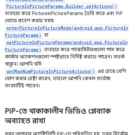
PictureInPictureParams.Builder.setActions()
ব্যবহার করে PictureInPictureParams তৈরি করে এবং PiP
মোডে প্রবেশ করার সময়
enterPictureInPictureMode(android.app.PictureIn
PictureParams)
বা
setPictureInPictureParams(android.app.PictureIn
PictureParams)
ব্যবহার করে প্যারামিটারগুলো পাস করে
কাস্টম অ্যাকশনগুলো স্পষ্টভাবে নির্দিষ্ট করতে পারেন। সতর্ক
থাকুন। আপনি যদি
getMaxNumPictureInPictureActions()
এর চেয়ে বেশি
যোগ করার চেষ্টা করেন, তাহলে আপনি কেবল সর্বোচ্চ
সংখ্যাটিই পাবেন।
Pi
P-তে থাকাকালীন ভিডিও প্লেব্যাক
অব্যাহত রাখা
যখন আপনার অ্যাক্টিভিটি PiP-তে পরিবর্তিত হয়, তখন সিস্টেম