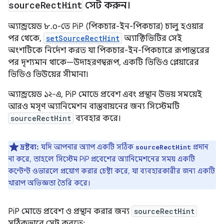
source
Rect
Hint
সেট করুন।
অ্যান্ড্রয়েড ৮.০-তে PiP (পিকচার-ইন-পিকচার) চালু হওয়ার
পর থেকে,
setSourceRectHint
অ্যাক্টিভিটির সেই
অংশটিকে নির্দেশ করত যা পিকচার-ইন-পিকচারে রূপান্তরের
পর দৃশ্যমান থাকে—উদাহরণস্বরূপ, একটি ভিডিও প্লেয়ারের
ভিডিও ভিউয়ের সীমানা।
অ্যান্ড্রয়েড ১২-এ, PiP মোডে প্রবেশ এবং প্রস্থান উভয় সময়েই
আরও মসৃণ অ্যানিমেশন বাস্তবায়নের জন্য সিস্টেমটি
sourceRectHint
ব্যবহার করে।
দ্রষ্টব্য:
যদি আপনার অ্যাপ একটি সঠিক
প্রদান
sourceRectHint
না করে, তাহলে সিস্টেম PiP প্রবেশের অ্যানিমেশনের সময় একটি
কন্টেন্ট ওভারলে প্রয়োগ করার চেষ্টা করে, যা ব্যবহারকারীর জন্য একটি
খারাপ অভিজ্ঞতা তৈরি করে।
PiP মোডে প্রবেশ ও প্রস্থান করার জন্য
sourceRectHint
সঠিকভাবে সেট করতে: