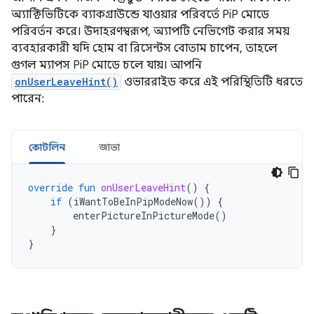
অ্যাক্টিভিটিকে ব্যাকগ্রাউন্ডে যাওয়ার পরিবর্তে PiP মোডে
পরিবর্তন করে। উদাহরণস্বরূপ, অ্যাপটি নেভিগেট করার সময়
ব্যবহারকারী যদি হোম বা রিসেন্টস বোতাম চাপেন, তাহলে
গুগল ম্যাপস PiP মোডে চলে যায়। আপনি
onUserLeaveHint()
ওভাররাইড করে এই পরিস্থিতিটি ধরতে
পারেন:
কোটলিন
জাভা
override
fun
onUserLeaveHint
()
{
if
(
iWantToBeInPipModeNow
())
{
enterPictureInPictureMode
()
}
}