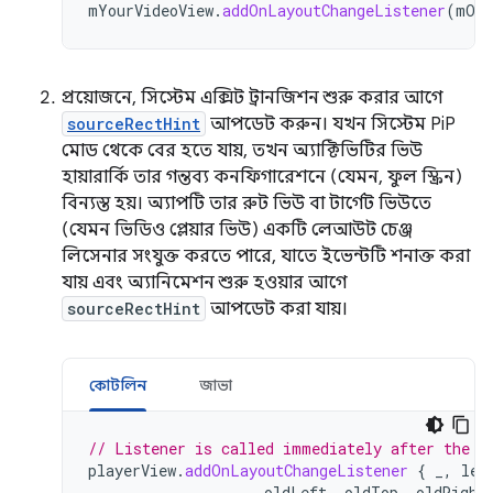
mYourVideoView
.
addOnLayoutChangeListener
(
mOnL
প্রয়োজনে, সিস্টেম এক্সিট ট্রানজিশন শুরু করার আগে
sourceRectHint
আপডেট করুন। যখন সিস্টেম PiP
মোড থেকে বের হতে যায়, তখন অ্যাক্টিভিটির ভিউ
হায়ারার্কি তার গন্তব্য কনফিগারেশনে (যেমন, ফুল স্ক্রিন)
বিন্যস্ত হয়। অ্যাপটি তার রুট ভিউ বা টার্গেট ভিউতে
(যেমন ভিডিও প্লেয়ার ভিউ) একটি লেআউট চেঞ্জ
লিসেনার সংযুক্ত করতে পারে, যাতে ইভেন্টটি শনাক্ত করা
যায় এবং অ্যানিমেশন শুরু হওয়ার আগে
sourceRectHint
আপডেট করা যায়।
কোটলিন
জাভা
// Listener is called immediately after the u
playerView
.
addOnLayoutChangeListener
{
_
,
lef
oldLeft
,
oldTop
,
oldRight