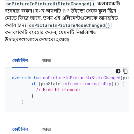
onPictureInPictureUiStateChanged()
কলব্যাকটি
ব্যবহার করুন। যখন অ্যাপটি PiP উইন্ডো থেকে ফুল স্ক্রিন
মোডে ফিরে আসে, তখন এই এলিমেন্টগুলোকে আনহাইড
করার জন্য
onPictureInPictureModeChanged()
কলব্যাকটি ব্যবহার করুন, যেমনটি নিম্নলিখিত
উদাহরণগুলোতে দেখানো হয়েছে:
কোটলিন
জাভা
override
fun
onPictureInPictureUiStateChanged
(
pipS
if
(
pipState
.
isTransitioningToPip
())
{
// Hide UI elements.
}
}
কোটলিন
জাভা