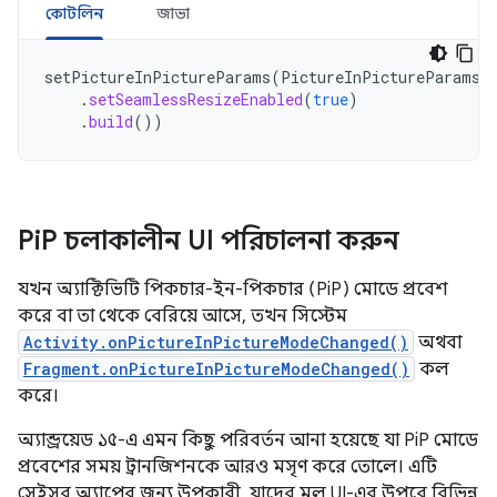
কোটলিন
জাভা
setPictureInPictureParams
(
PictureInPictureParams
.
.
setSeamlessResizeEnabled
(
true
)
.
build
())
Pi
P চলাকালীন UI পরিচালনা করুন
যখন অ্যাক্টিভিটি পিকচার-ইন-পিকচার (PiP) মোডে প্রবেশ
করে বা তা থেকে বেরিয়ে আসে, তখন সিস্টেম
Activity.onPictureInPictureModeChanged()
অথবা
Fragment.onPictureInPictureModeChanged()
কল
করে।
অ্যান্ড্রয়েড ১৫-এ এমন কিছু পরিবর্তন আনা হয়েছে যা PiP মোডে
প্রবেশের সময় ট্রানজিশনকে আরও মসৃণ করে তোলে। এটি
সেইসব অ্যাপের জন্য উপকারী, যাদের মূল UI-এর উপরে বিভিন্ন