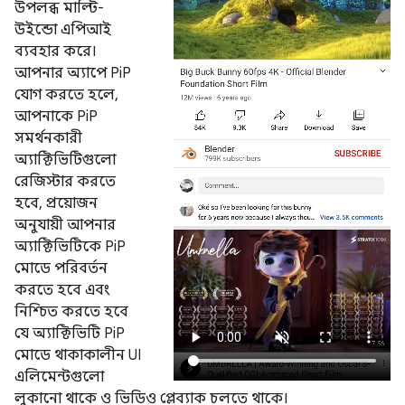
উপলব্ধ মাল্টি-
উইন্ডো এপিআই
ব্যবহার করে।
আপনার অ্যাপে PiP
যোগ করতে হলে,
আপনাকে PiP
সমর্থনকারী
অ্যাক্টিভিটিগুলো
রেজিস্টার করতে
হবে, প্রয়োজন
অনুযায়ী আপনার
অ্যাক্টিভিটিকে PiP
মোডে পরিবর্তন
করতে হবে এবং
নিশ্চিত করতে হবে
যে অ্যাক্টিভিটি PiP
মোডে থাকাকালীন UI
এলিমেন্টগুলো
লুকানো থাকে ও ভিডিও প্লেব্যাক চলতে থাকে।