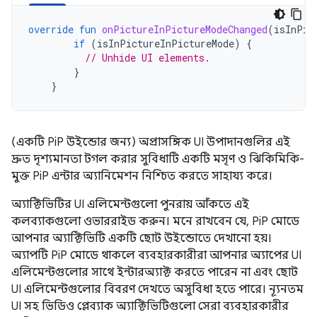
override
fun
onPictureInPictureModeChanged
(
isInPic
if
(
isInPictureInPictureMode
)
{
// Unhide UI elements.
}
}
(একটি PiP উইন্ডোর জন্য) অপ্রাসঙ্গিক UI উপাদানগুলির এই
দ্রুত দৃশ্যমানতা টগল করার সুবিধাটি একটি মসৃণ ও ঝিকিমিকি-
মুক্ত PiP এন্টার অ্যানিমেশন নিশ্চিত করতে সাহায্য করে।
অ্যাক্টিভিটির UI এলিমেন্টগুলো পুনরায় আঁকতে এই
কলব্যাকগুলো ওভাররাইড করুন। মনে রাখবেন যে, PiP মোডে
আপনার অ্যাক্টিভিটি একটি ছোট উইন্ডোতে দেখানো হয়।
অ্যাপটি PiP মোডে থাকলে ব্যবহারকারীরা আপনার অ্যাপের UI
এলিমেন্টগুলোর সাথে ইন্টারঅ্যাক্ট করতে পারেন না এবং ছোট
UI এলিমেন্টগুলোর বিবরণ দেখতে অসুবিধা হতে পারে। ন্যূনতম
UI সহ ভিডিও প্লেব্যাক অ্যাক্টিভিটিগুলো সেরা ব্যবহারকারীর