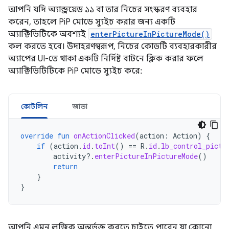
আপনি যদি অ্যান্ড্রয়েড ১১ বা তার নিচের সংস্করণ ব্যবহার
করেন, তাহলে PiP মোডে স্যুইচ করার জন্য একটি
অ্যাক্টিভিটিকে অবশ্যই
enterPictureInPictureMode()
কল করতে হবে। উদাহরণস্বরূপ, নিচের কোডটি ব্যবহারকারীর
অ্যাপের UI-তে থাকা একটি নির্দিষ্ট বাটনে ক্লিক করার ফলে
অ্যাক্টিভিটিটিকে PiP মোডে স্যুইচ করে:
কোটলিন
জাভা
override
fun
onActionClicked
(
action
:
Action
)
{
if
(
action
.
id
.
toInt
()
==
R
.
id
.
lb_control_pictu
activity
?.
enterPictureInPictureMode
()
return
}
}
আপনি এমন লজিক অন্তর্ভুক্ত করতে চাইতে পারেন যা কোনো