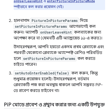
এ
onUserLeaveHint
enterPictureInPictureMode
স্পষ্টভাবে কল করার প্রয়োজন নেই।
হালনাগাদ
PictureInPictureParams
দিয়ে
setPictureInPictureParams
আগেভাগেই কল
করুন। অ্যাপটি
onUserLeaveHint
কলব্যাকের জন্য
অপেক্ষা করে না (যেমনটি এটি অ্যান্ড্রয়েড ১১-এ করত)।
উদাহরণস্বরূপ, আপনি হয়তো একদম প্রথম প্লেব্যাকে এবং
পরবর্তী যেকোনো প্লেব্যাকে অ্যাস্পেক্ট রেশিও পরিবর্তিত
হলে
setPictureInPictureParams
কল করতে
চাইতে পারেন।
setAutoEnterEnabled(false)
কল করুন, কিন্তু
শুধুমাত্র প্রয়োজন হলেই। উদাহরণস্বরূপ, বর্তমান
প্লেব্যাকটি পজ করা অবস্থায় থাকলে আপনি সম্ভবত PiP-
তে প্রবেশ করতে চাইবেন না।
Pi
P মোডে প্রবেশ ও প্রস্থান করার জন্য একটি উপযুক্ত