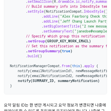
.
setSmallIcon
(
R
.
drawable
.
ic_notify_summary
// Build summary info into InboxStyle temp
.
setStyle
(
NotificationCompat
.
InboxStyle
()
.
addLine
(
"Alex Faarborg Check this
.
addLine
(
"Jeff Chang Launch Party"
.
setBigContentTitle
(
"2 new message
.
setSummaryText
(
"janedoe@example.
// Specify which group this notification be
.
setGroup
(
GROUP_KEY_WORK_EMAIL
)
// Set this notification as the summary fo
.
setGroupSummary
(
true
)
.
build
()
NotificationManagerCompat
.
from
(
this
).
apply
{
notify
(
emailNotificationId1
,
newMessageNotific
notify
(
emailNotificationId2
,
newMessageNotific
notify
(
SUMMARY_ID
,
summaryNotification
)
}
요약 알림 ID는 한 번만 게시되고 요약 정보가 변경되면 나중에