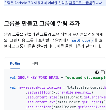
스템은 Android 7.0 이상에서 이러한 알림을
자동으로 그룹화
합니다.
그룹을 만들고 그룹에 알림 추가
알림 그룹을 만들려면 그룹의 고유 식별자 문자열을 정의하세
요. 그런 다음 그룹에 포함할 각 알림에서
setGroup()
을 호
출하고 그룹 이름을 전달합니다. 예를 들면 다음과 같습니다.
Kotlin
자바
val
GROUP_KEY_WORK_EMAIL
=
"com.android.example.
val
newMessageNotification
=
NotificationCompat
.
Bu
.
setSmallIcon
(
R
.
drawable
.
new_mail
)
.
setContentTitle
(
emailObject
.
getSenderName
.
setContentText
(
emailObject
.
getSubject
())
.
setLargeIcon
(
emailObject
.
getSenderAvatar
(