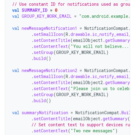
// Use constant ID for notifications used as group
val
SUMMARY_ID
=
0
val
GROUP_KEY_WORK_EMAIL
=
"com.android.example.W
val
newMessageNotification1
=
NotificationCompat
.
B
.
setSmallIcon
(
R
.
drawable
.
ic_notify_email_s
.
setContentTitle
(
emailObject1
.
getSummary
(
.
setContentText
(
"You will not believe..."
)
.
setGroup
(
GROUP_KEY_WORK_EMAIL
)
.
build
()
val
newMessageNotification2
=
NotificationCompat
.
B
.
setSmallIcon
(
R
.
drawable
.
ic_notify_email_s
.
setContentTitle
(
emailObject2
.
getSummary
(
.
setContentText
(
"Please join us to celebra
.
setGroup
(
GROUP_KEY_WORK_EMAIL
)
.
build
()
val
summaryNotification
=
NotificationCompat
.
Build
.
setContentTitle
(
emailObject
.
getSummary
()
// Set content text to support devices run
.
setContentText
(
"Two new messages"
)