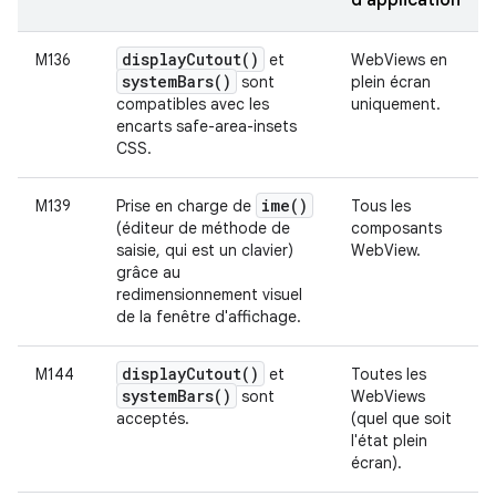
d'application
display
Cutout(
)
M136
et
WebViews en
system
Bars(
)
sont
plein écran
compatibles avec les
uniquement.
encarts safe-area-insets
CSS.
ime(
)
M139
Prise en charge de
Tous les
(éditeur de méthode de
composants
saisie, qui est un clavier)
WebView.
grâce au
redimensionnement visuel
de la fenêtre d'affichage.
display
Cutout(
)
M144
et
Toutes les
system
Bars(
)
sont
WebViews
acceptés.
(quel que soit
l'état plein
écran).