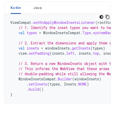
Kotlin
Java
ViewCompat
.
setOnApplyWindowInsetsListener
(
rootView
// 1. Identify the inset types you want to hand
val
types
=
WindowInsetsCompat
.
Type
.
systemBars
// 2. Extract the dimensions and apply them as
val
insets
=
windowInsets
.
getInsets
(
types
)
view
.
setPadding
(
insets
.
left
,
insets
.
top
,
inset
// 3. Return a new WindowInsets object with th
// This informs the WebView that these areas a
// double-padding while still allowing the WebV
WindowInsetsCompat
.
Builder
(
windowInsets
)
.
setInsets
(
types
,
Insets
.
NONE
)
.
build
()
}