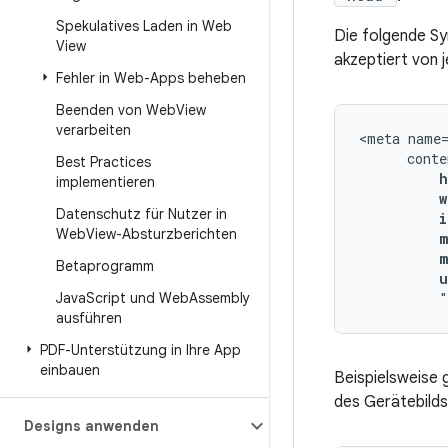
Spekulatives Laden in Web
Die folgende Sy
View
akzeptiert von 
Fehler in Web-Apps beheben
Beenden von Web
View
verarbeiten
<meta
Best Practices
h
implementieren
w
Datenschutz für Nutzer in
i
Web
View-Absturzberichten
m
m
Betaprogramm
u
Java
Script und Web
Assembly
"
ausführen
PDF-Unterstützung in Ihre App
einbauen
Beispielsweise 
des Gerätebilds
Designs anwenden