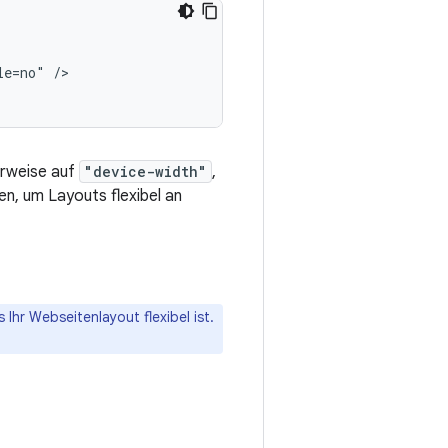
le=no"
/>

erweise auf
"device-width"
,
n, um Layouts flexibel an
 Ihr Webseitenlayout flexibel ist.