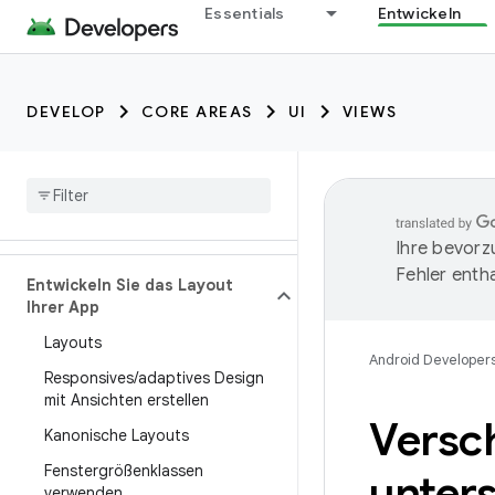
Essentials
Entwickeln
DEVELOP
CORE AREAS
UI
VIEWS
Ihre bevorz
Fehler entha
Entwickeln Sie das Layout
Ihrer App
Layouts
Android Developer
Responsives
/
adaptives Design
mit Ansichten erstellen
Versc
Kanonische Layouts
Fenstergrößenklassen
unter
verwenden