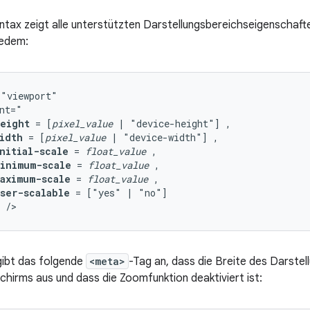
ntax zeigt alle unterstützten Darstellungsbereichseigenschaft
jedem:
eight
=
[
pixel_value
|
"device-height"]
idth
=
[
pixel_value
|
"device-width"]
nitial-scale
=
float_value
inimum-scale
=
float_value
aximum-scale
=
float_value
ser-scalable
=
["yes"
|
/>
gibt das folgende
<meta>
-Tag an, dass die Breite des Darstel
chirms aus und dass die Zoomfunktion deaktiviert ist: