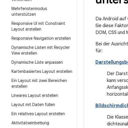
Mehrfenstermodus
unterstützen
Da Android auf 
Responsive UI mit Constraint
Sie diese Fakto
Layout erstellen
DOM, CSS und Me
Responsive Navigation erstellen
Bei der Ausrich
Dynamische Listen mit Recycler
für:
View erstellen
Darstellungsb
Dynamische Liste anpassen
Kartenbasiertes Layout erstellen
Der Darste
kann vers
Ein Layout mit zwei Bereichen
erstellen
Anfangsska
horizontal
Lineares Layout erstellen
Layout mit Daten füllen
Bildschirmdic
Ein relatives Layout erstellen
Die Klass
Aktivitätseinbettung
dichteuna