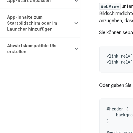
App-Start anpassen
WebView
unter
Bildschirmdichte
App-Inhalte zum
anzugeben, dass 
Startbildschirm oder im
Launcher hinzufügen
Sie können sepa
Abwärtskompatible UIs
erstellen
<link
rel="
<link
rel="
Oder geben Sie 
#header {

    backgro
}

@media scre