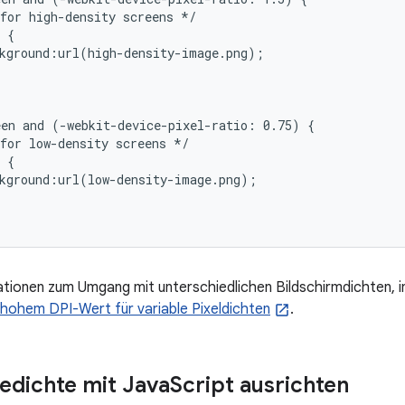
for high-density screens */

 {

kground:url(high-density-image.png);

en and (-webkit-device-pixel-ratio: 0.75) {

for low-density screens */

 {

kground:url(low-density-image.png);

tionen zum Umgang mit unterschiedlichen Bildschirmdichten, in
t hohem DPI-Wert für variable Pixeldichten
.
edichte mit Java
Script ausrichten