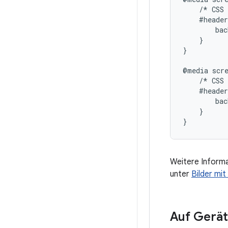
    /* CSS 
    #header
        bac
    }

}

@media scre
    /* CSS 
    #header
        bac
    }

Weitere Informa
unter
Bilder mi
Auf Gerät