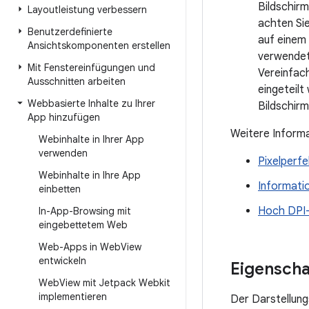
Bildschirm
Layoutleistung verbessern
achten Sie
Benutzerdefinierte
auf einem 
Ansichtskomponenten erstellen
verwendet 
Mit Fenstereinfügungen und
Vereinfach
Ausschnitten arbeiten
eingeteilt
Webbasierte Inhalte zu Ihrer
Bildschir
App hinzufügen
Weitere Informa
Webinhalte in Ihrer App
verwenden
Pixelperf
Webinhalte in Ihre App
Informati
einbetten
Hoch DPI-B
In-App-Browsing mit
eingebettetem Web
Web-Apps in Web
View
entwickeln
Eigenscha
Web
View mit Jetpack Webkit
implementieren
Der Darstellung