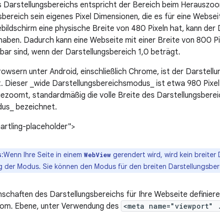
s Darstellungsbereichs entspricht der Bereich beim Herauszo
sbereich sein eigenes Pixel Dimensionen, die es für eine Websei
bildschirm eine physische Breite von 480 Pixeln hat, kann der 
haben. Dadurch kann eine Webseite mit einer Breite von 800 Pi
tbar sind, wenn der Darstellungsbereich 1,0 beträgt.
owsern unter Android, einschließlich Chrome, ist der Darstel
t. Dieser _wide Darstellungsbereichsmodus_ ist etwa 980 Pixel 
ezoomt, standardmäßig die volle Breite des Darstellungsbereic
us_ bezeichnet.
artling-placeholder">
s
:Wenn Ihre Seite in einem
gerendert wird, wird kein breiter
WebView
g der Modus. Sie können den Modus für den breiten Darstellungsber
nschaften des Darstellungsbereichs für Ihre Webseite definieren
oom. Ebene, unter Verwendung des
<meta name="viewport" 