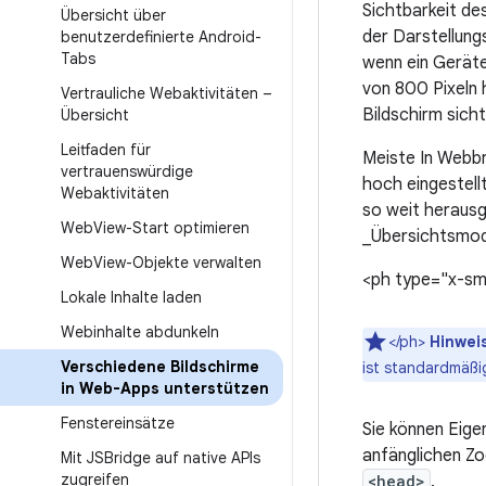
Sichtbarkeit de
Übersicht über
der Darstellung
benutzerdefinierte Android-
Tabs
wenn ein Geräte
von 800 Pixeln 
Vertrauliche Webaktivitäten –
Bildschirm sich
Übersicht
Leitfaden für
Meiste In Webbr
vertrauenswürdige
hoch eingestell
Webaktivitäten
so weit herausg
Web
View-Start optimieren
_Übersichtsmod
Web
View-Objekte verwalten
<ph type="x-sm
Lokale Inhalte laden
Webinhalte abdunkeln
</ph>
Hinwei
Verschiedene Bildschirme
ist standardmäßi
in Web-Apps unterstützen
Fenstereinsätze
Sie können Eige
anfänglichen Z
Mit JSBridge auf native APIs
zugreifen
<head>
.