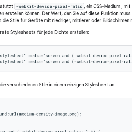
stützt
-webkit-device-pixel-ratio
, ein CSS-Medium , mit 
n erstellen können. Der Wert, den Sie auf diese Funktion muss 0
die Stile für Geräte mit niedriger, mittlerer oder Bildschirmen
rate Stylesheets für jede Dichte erstellen:
stylesheet"
media="screen
and
(-webkit-device-pixel-rat
stylesheet"
media="screen
and
(-webkit-device-pixel-rat
die verschiedenen Stile in einem einzigen Stylesheet an:
und:url(medium-density-image.png);

en and (-webkit-device-pixel-ratio: 1.5) {
