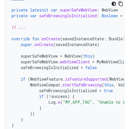
private
lateinit
var
superSafeWebView
:
WebView
private
var
safeBrowsingIsInitialized
:
Boolean
=
f
// ...
override
fun
onCreate
(
savedInstanceState
:
Bundle?)
super
.
onCreate
(
savedInstanceState
)
superSafeWebView
=
WebView
(
this
)
superSafeWebView
.
webViewClient
=
MyWebViewClien
safeBrowsingIsInitialized
=
false
if
(
WebViewFeature
.
isFeatureSupported
(
WebViewF
WebViewCompat
.
startSafeBrowsing
(
this
,
Valu
safeBrowsingIsInitialized
=
true
if
(
!
success
)
{
Log
.
e
(
"MY_APP_TAG"
,
"Unable to in
}
})
}
}