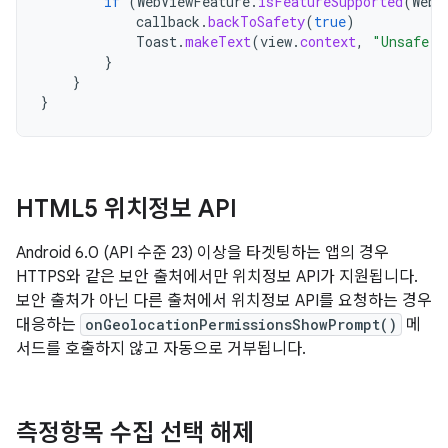
if
(
WebViewFeature
.
isFeatureSupported
(
WebV
callback
.
backToSafety
(
true
)
Toast
.
makeText
(
view
.
context
,
"Unsafe w
}
}
}
HTML5 위치정보 API
Android 6.0 (API 수준 23) 이상을 타겟팅하는 앱의 경우
HTTPS와 같은 보안 출처에서만 위치정보 API가 지원됩니다.
보안 출처가 아닌 다른 출처에서 위치정보 API를 요청하는 경우
대응하는
onGeolocationPermissionsShowPrompt()
메
서드를 호출하지 않고 자동으로 거부됩니다.
측정항목 수집 선택 해제