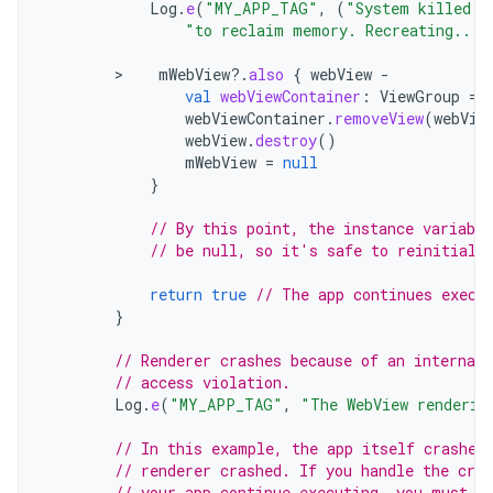
Log
.
e
(
"MY_APP_TAG"
,
(
"System killed t
"to reclaim memory. Recreating..."
        >    
mWebView
?.
also
{
webView
-
val
webViewContainer
:
ViewGroup
=
webViewContainer
.
removeView
(
webVie
webView
.
destroy
()
mWebView
=
null
}
// By this point, the instance variabl
// be null, so it's safe to reinitiali
return
true
// The app continues execu
}
// Renderer crashes because of an internal
// access violation.
Log
.
e
(
"MY_APP_TAG"
,
"The WebView renderin
// In this example, the app itself crashes
// renderer crashed. If you handle the cra
// your app continue executing, you must d