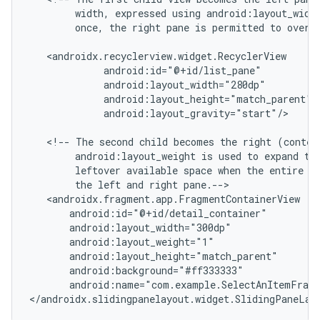
width,
expressed
using
android:layout_widt
once,
the
right
pane
is
permitted
to
overl
android:layout_gravity="start"/>

<!--
The
second
child
becomes
the
right
(conten
android:layout_weight
is
used
to
expand
th
leftover
available
space
when
the
entire
w
the
left
and
right
android:name="com.example.SelectAnItemFrag