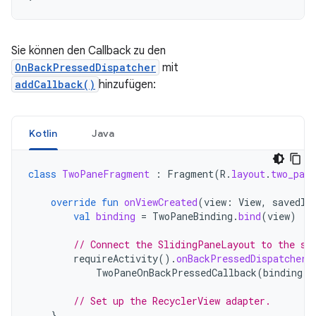
Sie können den Callback zu den
OnBackPressedDispatcher
mit
addCallback()
hinzufügen:
Kotlin
Java
class
TwoPaneFragment
:
Fragment
(
R
.
layout
.
two_pane
override
fun
onViewCreated
(
view
:
View
,
savedIn
val
binding
=
TwoPaneBinding
.
bind
(
view
)
// Connect the SlidingPaneLayout to the sy
requireActivity
().
onBackPressedDispatcher
.
TwoPaneOnBackPressedCallback
(
binding
.
s
// Set up the RecyclerView adapter.
}