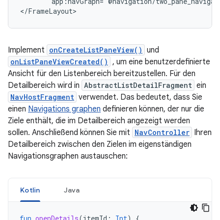
app:navGraph="@navigation/two_pane_navigat
Implement
onCreateListPaneView()
und
onListPaneViewCreated()
, um eine benutzerdefinierte
Ansicht für den Listenbereich bereitzustellen. Für den
Detailbereich wird in
AbstractListDetailFragment
ein
NavHostFragment
verwendet. Das bedeutet, dass Sie
einen
Navigations graphen
definieren können, der nur die
Ziele enthält, die im Detailbereich angezeigt werden
sollen. Anschließend können Sie mit
NavController
Ihren
Detailbereich zwischen den Zielen im eigenständigen
Navigationsgraphen austauschen:
Kotlin
Java
fun
openDetails
(
itemId
:
Int
)
{