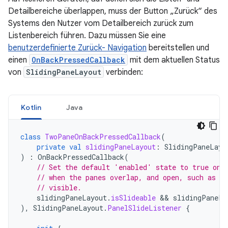
Detailbereiche überlappen, muss der Button „Zurück“ des
Systems den Nutzer vom Detailbereich zurück zum
Listenbereich führen. Dazu müssen Sie eine
benutzerdefinierte Zurück- Navigation
bereitstellen und
einen
OnBackPressedCallback
mit dem aktuellen Status
von
SlidingPaneLayout
verbinden:
Kotlin
Java
class
TwoPaneOnBackPressedCallback
(
private
val
slidingPaneLayout
:
SlidingPaneLayo
)
:
OnBackPressedCallback
(
// Set the default 'enabled' state to true onl
// when the panes overlap, and open, such as wh
// visible.
slidingPaneLayout
.
isSlideable
&&
slidingPaneLa
),
SlidingPaneLayout
.
PanelSlideListener
{