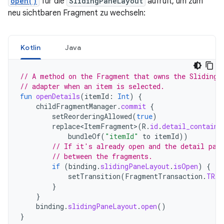
open()
für die
SlidingPaneLayout
aufruft, um zum
neu sichtbaren Fragment zu wechseln:
Kotlin
Java
// A method on the Fragment that owns the SlidingP
// adapter when an item is selected.
fun
openDetails
(
itemId
:
Int
)
{
childFragmentManager
.
commit
{
setReorderingAllowed
(
true
)
replace<ItemFragment>
(
R
.
id
.
detail_containe
bundleOf
(
"itemId"
to
itemId
))
// If it's already open and the detail pan
// between the fragments.
if
(
binding
.
slidingPaneLayout
.
isOpen
)
{
setTransition
(
FragmentTransaction
.
TRAN
}
}
binding
.
slidingPaneLayout
.
open
()
}