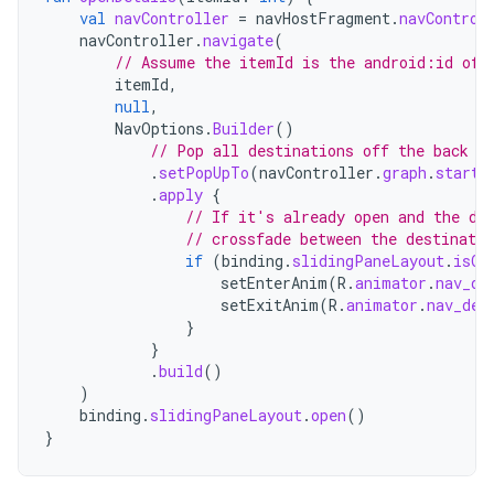
val
navController
=
navHostFragment
.
navControl
navController
.
navigate
(
// Assume the itemId is the android:id of 
itemId
,
null
,
NavOptions
.
Builder
()
// Pop all destinations off the back s
.
setPopUpTo
(
navController
.
graph
.
startD
.
apply
{
// If it's already open and the de
// crossfade between the destinatio
if
(
binding
.
slidingPaneLayout
.
isOp
setEnterAnim
(
R
.
animator
.
nav_de
setExitAnim
(
R
.
animator
.
nav_def
}
}
.
build
()
)
binding
.
slidingPaneLayout
.
open
()
}