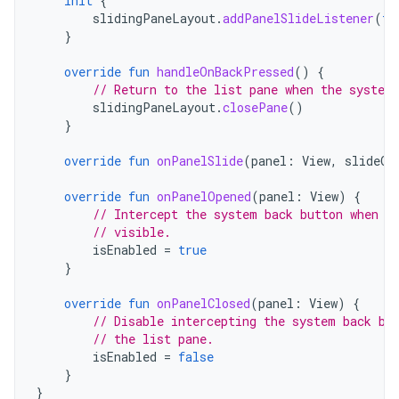
init
{
slidingPaneLayout
.
addPanelSlideListener
(
th
}
override
fun
handleOnBackPressed
()
{
// Return to the list pane when the system
slidingPaneLayout
.
closePane
()
}
override
fun
onPanelSlide
(
panel
:
View
,
slideOf
override
fun
onPanelOpened
(
panel
:
View
)
{
// Intercept the system back button when t
// visible.
isEnabled
=
true
}
override
fun
onPanelClosed
(
panel
:
View
)
{
// Disable intercepting the system back bu
// the list pane.
isEnabled
=
false
}
}