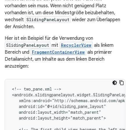
vorhanden sein muss. Wenn nicht genügend Platz
vorhanden ist, um diese Mindestgröße beizubehalten,
wechselt
SlidingPaneLayout
wieder zum Überlappen
der Ansichten.
Hier ist ein Beispiel für die Verwendung von
SlidingPaneLayout
mit
RecyclerView
als linkem
Bereich und
FragmentContainerView
als primärer
Detailansicht, um Inhalte aus dem linken Bereich
anzuzeigen:
<!--
two_pane.xml
-->

android:layout_height="match_parent">

<!--
The
first
child
view
becomes
the
left
pane