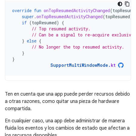
override
fun
onTopResumedActivityChanged
(
topResume
super
.
onTopResumedActivityChanged
(
topResumed
)
if
(
topResumed
)
{
// Top resumed activity.
// Can be a signal to re-acquire exclusive 
}
else
{
// No longer the top resumed activity.
}
}
SupportMultiWindowMode
.
kt
Ten en cuenta que una app puede perder recursos debido
a otras razones, como quitar una pieza de hardware
compartida.
En cualquier caso, una app debe administrar de manera
fluida los eventos y los cambios de estado que afectan a
los recursos disponibles.