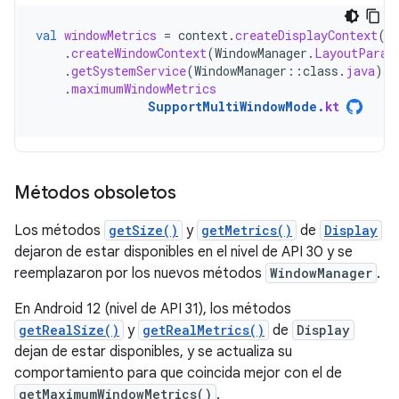
val
windowMetrics
=
context
.
createDisplayContext
(
d
.
createWindowContext
(
WindowManager
.
LayoutParam
.
getSystemService
(
WindowManager
::
class
.
java
)
.
maximumWindowMetrics
SupportMultiWindowMode
.
kt
Métodos obsoletos
Los métodos
getSize()
y
getMetrics()
de
Display
dejaron de estar disponibles en el nivel de API 30 y se
reemplazaron por los nuevos métodos
WindowManager
.
En Android 12 (nivel de API 31), los métodos
getRealSize()
y
getRealMetrics()
de
Display
dejan de estar disponibles, y se actualiza su
comportamiento para que coincida mejor con el de
getMaximumWindowMetrics()
.