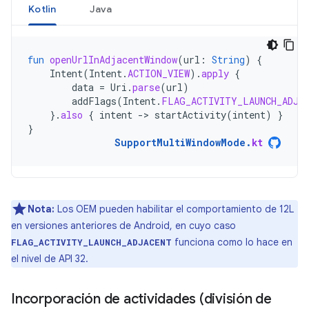
Kotlin
Java
fun
openUrlInAdjacentWindow
(
url
:
String
)
{
Intent
(
Intent
.
ACTION_VIEW
).
apply
{
data
=
Uri
.
parse
(
url
)
addFlags
(
Intent
.
FLAG_ACTIVITY_LAUNCH_ADJA
}.
also
{
intent
-
>
startActivity
(
intent
)
}
}
SupportMultiWindowMode
.
kt
Nota:
Los OEM pueden habilitar el comportamiento de 12L
en versiones anteriores de Android, en cuyo caso
funciona como lo hace en
FLAG_ACTIVITY_LAUNCH_ADJACENT
el nivel de API 32.
Incorporación de actividades (división de