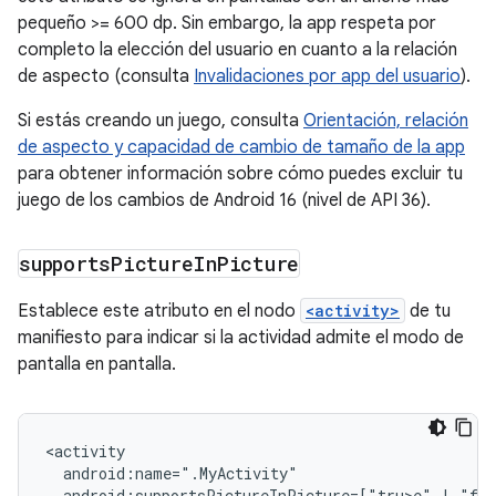
pequeño >= 600 dp. Sin embargo, la app respeta por
completo la elección del usuario en cuanto a la relación
de aspecto (consulta
Invalidaciones por app del usuario
).
Si estás creando un juego, consulta
Orientación, relación
de aspecto y capacidad de cambio de tamaño de la app
para obtener información sobre cómo puedes excluir tu
juego de los cambios de Android 16 (nivel de API 36).
supports
Picture
In
Picture
Establece este atributo en el nodo
<activity>
de tu
manifiesto para indicar si la actividad admite el modo de
pantalla en pantalla.
android:supportsPictureInPicture=["tru>e
"
|
"fal