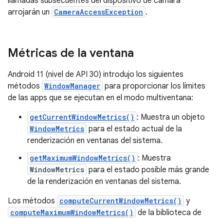
llamadas subsecuentes del dispositivo de cámara
arrojarán un
CameraAccessException
.
Métricas de la ventana
Android 11 (nivel de API 30) introdujo los siguientes
métodos
WindowManager
para proporcionar los límites
de las apps que se ejecutan en el modo multiventana:
getCurrentWindowMetrics()
: Muestra un objeto
WindowMetrics
para el estado actual de la
renderización en ventanas del sistema.
getMaximumWindowMetrics()
: Muestra
WindowMetrics
para el estado posible más grande
de la renderización en ventanas del sistema.
Los métodos
computeCurrentWindowMetrics()
y
computeMaximumWindowMetrics()
de la biblioteca de