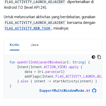
FLAG_ACTIVITY_LAUNCH_ADJACENT
diperkenalkan di
Android 7.0 (level API 24).
Untuk meluncurkan aktivitas yang berdekatan, gunakan
FLAG_ACTIVITY_LAUNCH_ADJACENT
bersama dengan
FLAG_ACTIVITY_NEW_TASK
, misalnya:
Kotlin
Java
fun
openUrlInAdjacentWindow
(
url
:
String
)
{
Intent
(
Intent
.
ACTION_VIEW
).
apply
{
data
=
Uri
.
parse
(
url
)
addFlags
(
Intent
.
FLAG_ACTIVITY_LAUNCH_ADJA
}.
also
{
intent
-
>
startActivity
(
intent
)
}
}
SupportMultiWindowMode
.
kt