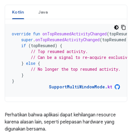
Kotlin
Java
override
fun
onTopResumedActivityChanged
(
topResume
super
.
onTopResumedActivityChanged
(
topResumed
)
if
(
topResumed
)
{
// Top resumed activity.
// Can be a signal to re-acquire exclusive 
}
else
{
// No longer the top resumed activity.
}
}
SupportMultiWindowMode
.
kt
Perhatikan bahwa aplikasi dapat kehilangan resource
karena alasan lain, seperti pelepasan hardware yang
digunakan bersama.