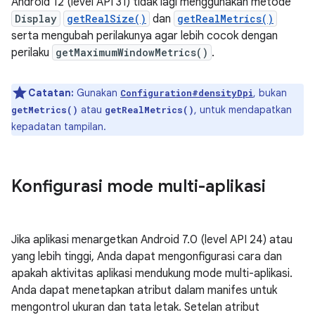
Android 12 (level API 31) tidak lagi menggunakan metode
Display
getRealSize()
dan
getRealMetrics()
serta mengubah perilakunya agar lebih cocok dengan
perilaku
getMaximumWindowMetrics()
.
Catatan:
Gunakan
, bukan
Configuration#densityDpi
atau
, untuk mendapatkan
getMetrics()
getRealMetrics()
kepadatan tampilan.
Konfigurasi mode multi-aplikasi
Jika aplikasi menargetkan Android 7.0 (level API 24) atau
yang lebih tinggi, Anda dapat mengonfigurasi cara dan
apakah aktivitas aplikasi mendukung mode multi-aplikasi.
Anda dapat menetapkan atribut dalam manifes untuk
mengontrol ukuran dan tata letak. Setelan atribut