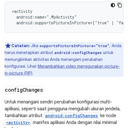
android:supportsPictureInPicture=["true"
|
"fal
Catatan:
Jika
, Anda
supportsPictureInPicture="true"
harus menetapkan atribut
untuk
android:configChanges
memungkinkan aktivitas Anda menangani perubahan
konfigurasi. Lihat
Menambahkan video menggunakan picture-
in-picture (PiP)
.
config
Changes
Untuk menangani sendiri perubahan konfigurasi multi-
aplikasi, seperti saat pengguna mengubah ukuran jendela,
tambahkan atribut
android:configChanges
ke node
<activity>
manifes aplikasi Anda dengan nilai minimal