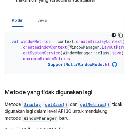
maksimum yang tersedia untuk aplikasi
Kotlin
Java
val
windowMetrics
=
context
.
createDisplayContext
(
d
.
createWindowContext
(
WindowManager
.
LayoutParam
.
getSystemService
(
WindowManager
::
class
.
java
)
.
maximumWindowMetrics
SupportMultiWindowMode
.
kt
Metode yang tidak digunakan lagi
Metode
Display
getSize()
dan
getMetrics()
tidak
digunakan lagi dalam level API 30 untuk mendukung
metode
WindowManager
baru.