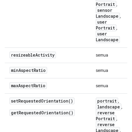
Portrait
,
sensor
Landscape
,
user
Portrait
,
user
Landscape
resizeable
Activity
semua
min
Aspect
Ratio
semua
max
Aspect
Ratio
semua
set
Requested
Orientation(
)
portrait
,
landscape
,
get
Requested
Orientation(
)
reverse
Portrait
,
reverse
Landscape
,