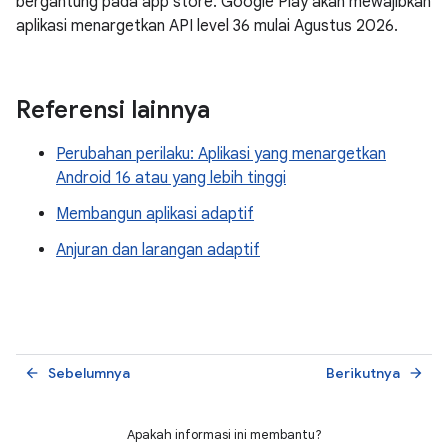
bergantung pada app store. Google Play akan mewajibkan
aplikasi menargetkan API level 36 mulai Agustus 2026.
Referensi lainnya
Perubahan perilaku: Aplikasi yang menargetkan
Android 16 atau yang lebih tinggi
Membangun aplikasi adaptif
Anjuran dan larangan adaptif
Sebelumnya
Berikutnya
arrow_back
arrow_forward
Apakah informasi ini membantu?