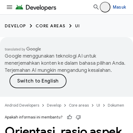
Masuk
DEVELOP
CORE AREAS
UI
Google menggunakan teknologi AI untuk
menerjemahkan konten ke dalam bahasa pilihan Anda.
Terjemahan AI mungkin mengandung kesalahan.
Android Developers
Develop
Core areas
UI
Dokumen
Apakah informasi ini membantu?
Orientasi
,
rasio aspek
,