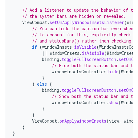
// Add a listener to update the behavior of the
// the system bars are hidden or revealed.
ViewCompat
.
setOnApplyWindowInsetsListener
(
wind
// You can hide the caption bar even when 
// To account for this, explicitly check t
// and statusBars() rather than checking t
if
(
windowInsets
.
isVisible
(
WindowInsetsCom
||
windowInsets
.
isVisible
(
WindowInsets
binding
.
toggleFullscreenButton
.
setOnCl
// Hide both the status bar and the
windowInsetsController
.
hide
(
Window
}
}
else
{
binding
.
toggleFullscreenButton
.
setOnCl
// Show both the status bar and the
windowInsetsController
.
show
(
Window
}
}
ViewCompat
.
onApplyWindowInsets
(
view
,
windo
}
}