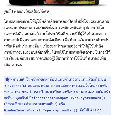
รูปที่ 1
ตัวอย่างโหมดใหญ่พิเศษ
โหมดสมจริงช่วยให้ผู้ใช้หลีกเลี่ยงการออกโดยไม่ตั้งใจขณะเล่นเกม
และมอบประสบการณ์สมจริงในการเพลิดเพลินกับรูปภาพ วิดีโอ
และหนังสือ อย่างไรก็ตาม โปรดคำนึงถึงความถี่ที่ผู้ใช้เข้าและออก
จากแอปเพื่อตรวจสอบการแจ้งเตือน เพื่อทำการค้นหาแบบฉับพลัน
หรือเพื่อดำเนินการอื่นๆ เนื่องจากโหมดสมจริง ทำให้ผู้ใช้เข้าถึง
การนำทางของระบบได้ยากขึ้น โปรดใช้โหมดสมจริงเฉพาะ ในกรณีที่
ประโยชน์ต่อประสบการณ์ของผู้ใช้มากกว่าการใช้พื้นที่หน้าจอเพิ่ม
เติม เท่านั้น
หมายเหตุ:
ใน
หน้าต่างเดสก์ท็อป
แถบคำบรรยายแทนเสียงที่ระบบ
วาดจะแสดงที่ด้านบนของหน้าต่างเสมอ แม้แต่สำหรับเกมในโหมดสมจริง
หากแอปของคุณกำหนดเป้าหมายเป็นเกมหรือประสบการณ์แบบเต็มหน้า
จออื่นๆ คุณต้องใช้
WindowInsetsCompat.Type.systemBars()
(ซึ่งรวมถึงแถบคำบรรยายแทนเสียง) หรือ
เพื่อไม่ให้ UI ถูก
WindowInsetsCompat.Type.captionBar()