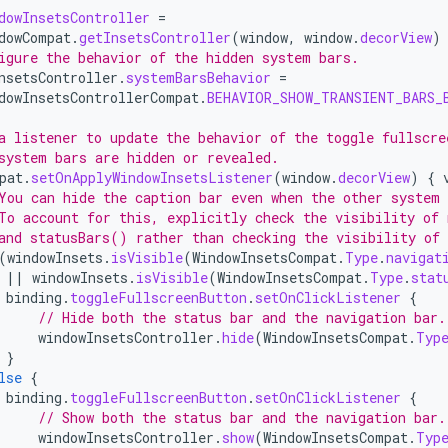
dowInsetsController
=
dowCompat
.
getInsetsController
(
window
,
window
.
decorView
)
igure the behavior of the hidden system bars.
nsetsController
.
systemBarsBehavior
=
dowInsetsControllerCompat
.
BEHAVIOR_SHOW_TRANSIENT_BARS_
a listener to update the behavior of the toggle fullscre
system bars are hidden or revealed.
pat
.
setOnApplyWindowInsetsListener
(
window
.
decorView
)
{
You can hide the caption bar even when the other system 
To account for this, explicitly check the visibility of
and statusBars() rather than checking the visibility of
(
windowInsets
.
isVisible
(
WindowInsetsCompat
.
Type
.
navigat
||
windowInsets
.
isVisible
(
WindowInsetsCompat
.
Type
.
stat
binding
.
toggleFullscreenButton
.
setOnClickListener
{
// Hide both the status bar and the navigation bar.
windowInsetsController
.
hide
(
WindowInsetsCompat
.
Typ
}
lse
{
binding
.
toggleFullscreenButton
.
setOnClickListener
{
// Show both the status bar and the navigation bar.
windowInsetsController
.
show
(
WindowInsetsCompat
.
Typ