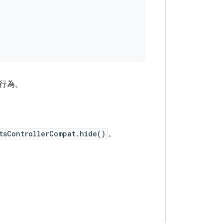
行為。
tsControllerCompat.hide()
。