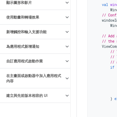
顯示圖形和影片
val
win
Win
// Conf
使用動畫和轉場效果
windowI
Win
新增觸控和輸入支援功能
// Add 
// the 
ViewCom
為應用程式新增通知
// 
// 
自訂應用程式啟動作業
// 
if
在主畫面或啟動器中加入應用程式
內容
建立與先前版本相容的 UI
}
e