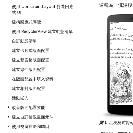
這稱為「沉浸模
使用 Constraint
Layout 打造回應
式 UI
建構回應式導覽
使用 Recycler
View 建立動態清單
自訂動態清單
建立卡片式版面配置
建立雙窗格版面配置
建立線性版面配置
在版面配置中填入資料
建立相對版面配置
活動嵌入
改善版面配置效能
建立自訂檢視畫面元件
圖 1.
沉浸模式範
使用視窗插邊和凹口