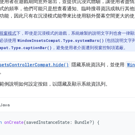
使用者在遊戲期間意外退出，並提供沉浸式體驗，讓使用者盡情
式的頻率，他們可能只是想查看通知、臨時搜尋資訊或執行其他
功能，因此只有在沉浸模式能帶來比使用額外螢幕空間更大的使
視窗模式
下，即使是沉浸模式的遊戲，系統繪製的說明文字列也會一律顯
則必須使用
(包括說明文字列
WindowInsetsCompat.Type.systemBars()
，避免使用者介面遭到視窗控制項遮蔽。
mpat.Type.captionBar()
setsControllerCompat.hide()
隱藏系統資訊列，並使用
Win
。
範例說明如何設定按鈕，以隱藏及顯示系統資訊列。
Java
n
onCreate
(
savedInstanceState
:
Bundle?)
{