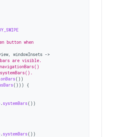
BY_SWIPE
en button when
view
,
windowInsets
->
bars are visible.
 navigationBars()
 systemBars().
ionBars
())
usBars
()))
{
e
.
systemBars
())
e
.
systemBars
())