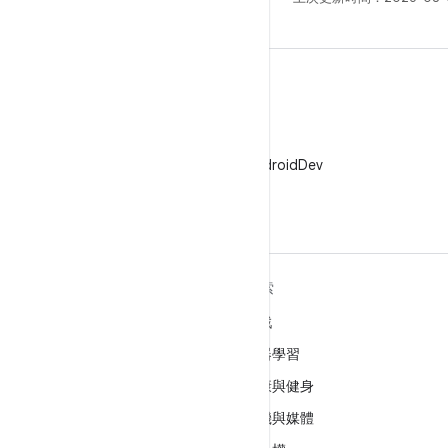
X
在 X 中追蹤 @AndroidDev
深入瞭解 ANDROID
探索
Android
遊戲
企業專用 Android
機器學習
安全性
健康與健身
原始碼
相機與媒體