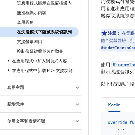
沉浸模式可避免
讓應用程式顯示在視窗插邊內
用者進出應用程
無邊框顯示內容
鬆存取系統導覽
套用圓角
在沈浸模式下隱藏系統資訊列
注意：
在
電腦
他全螢幕體驗，
支援螢幕凹口
WindowInsetsCo
控制螢幕鍵盤並製作動畫
在應用程式中加入網頁式內容
使用
WindowIn
在應用程式中新增 PDF 支援功能
顯示系統資訊列
以下程式碼片段
套用主題
新增元件
Kotlin
使用文字和表情符號
override
fu
...