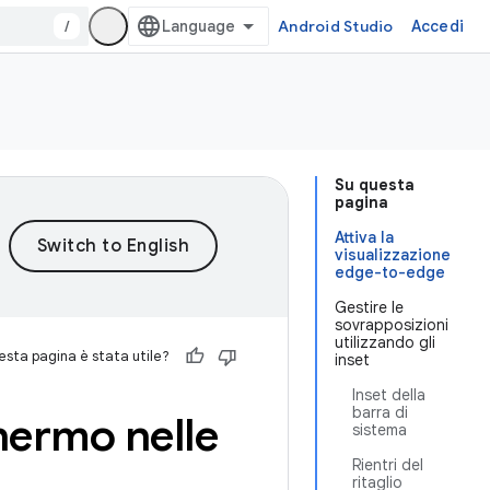
/
Android Studio
Accedi
Su questa
pagina
Attiva la
visualizzazione
edge-to-edge
Gestire le
sovrapposizioni
utilizzando gli
sta pagina è stata utile?
inset
Inset della
barra di
hermo nelle
sistema
Rientri del
ritaglio