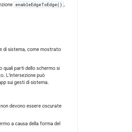
unzione
enableEdgeToEdge()
,
rre di sistema, come mostrato
o quali parti dello schermo si
to. L'intersezione può
pp sui gesti di sistema.
che non devono essere oscurate
chermo a causa della forma del