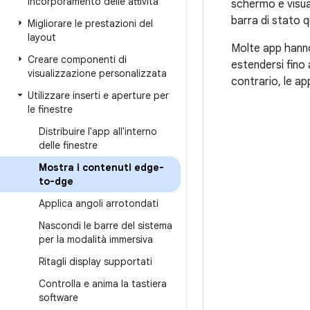
Incorporamento delle attività
schermo e visuali
barra di stato 
Migliorare le prestazioni del
layout
Molte app hanno
Creare componenti di
estendersi fino 
visualizzazione personalizzata
contrario, le ap
Utilizzare inserti e aperture per
le finestre
Distribuire l'app all'interno
delle finestre
Mostra i contenuti edge-
to-dge
Applica angoli arrotondati
Nascondi le barre del sistema
per la modalità immersiva
Ritagli display supportati
Controlla e anima la tastiera
software