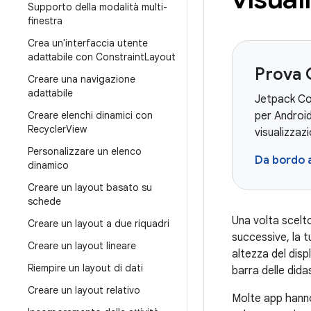
Supporto della modalità multi-
finestra
Crea un'interfaccia utente
adattabile con Constraint
Layout
Prova
Creare una navigazione
adattabile
Jetpack Com
Creare elenchi dinamici con
per Android
Recycler
View
visualizzaz
Personalizzare un elenco
Da bordo 
dinamico
Creare un layout basato su
schede
Una volta scelt
Creare un layout a due riquadri
successive, la t
Creare un layout lineare
altezza del disp
Riempire un layout di dati
barra delle dida
Creare un layout relativo
Molte app hanno