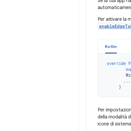
Se la tua app h
automaticamente
Per attivare la
enableEdgeTo
Kotlin
override
f
su
Wi
...
}
Per impostazion
della modalità di
icone di sistem