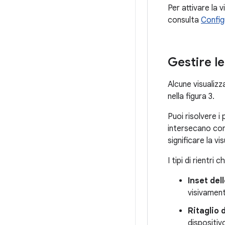
Per attivare la 
consulta
Config
Gestire le
Alcune visualiz
nella figura 3.
Puoi risolvere i
intersecano con 
significare la v
I tipi di rientr
Inset del
visivament
Ritaglio 
dispositiv