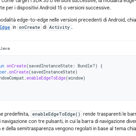
a come target l'SDK 35 o versioni successive, la modalità edge
 per i dispositivi Android 15 o versioni successive.
 modalità edge-to-edge nelle versioni precedenti di Android, c
Edge
in
onCreate
di
Activity
.
Java
un
onCreate
(
savedInstanceState
:
Bundle?)
{
per
.
onCreate
(
savedInstanceState
)
ndowCompat
.
enableEdgeToEdge
(
window
)
e predefinita,
enableEdgeToEdge()
rende trasparenti le bar
 navigazione con tre pulsanti, in cui la barra di navigazione diven
a e della semitrasparenza vengono regolati in base al tema chi