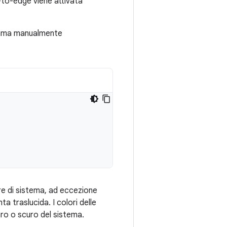
-to-edge viene attivata
hiama manualmente
re di sistema, ad eccezione
ta traslucida. I colori delle
aro o scuro del sistema.