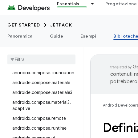
androidx.auto
Essentials
Progettazione 
androidx.car.app
androidx.cardview
GET STARTED
JETPACK
raccolta.androidx.collection
Panoramica
Guide
Esempi
Bibliotech
androidx
.
compose
androidx
.
compose
.
animation
androidx
.
compose
.
compiler
androidx
.
compose
.
foundation
contenuti ne
potrebbero 
androide
.
compose
.
materiale
androide
.
compose
.
materiale3
androidx
.
compose
.
material3
.
Android Developer
adaptive
androidx
.
compose
.
remote
Defini
androidx
.
compose
.
runtime