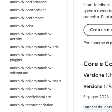
androidx
.
performance
Il tuo feedback 
androidx
.
photopicker
questa raccolta
raccolta. Puoi a
androidx
.
preference
androidx
.
print
Crea un n
androidx
.
privacysandbox
.
activity
Per saperne di p
androidx
.
privacysandbox
.
ads
androidx
.
privacysandbox
.
plugins
Core e Co
androidx
.
privacysandbox
.
sdkruntime
Versione 1
.
1
androidx
.
privacysandbox
.
tools
Versione 1
.
19
androidx
.
privacysandbox
.
ui
3 giugno 2026
androidx
.
profileinstallato
androidx
.
recommendation
androidx.cor