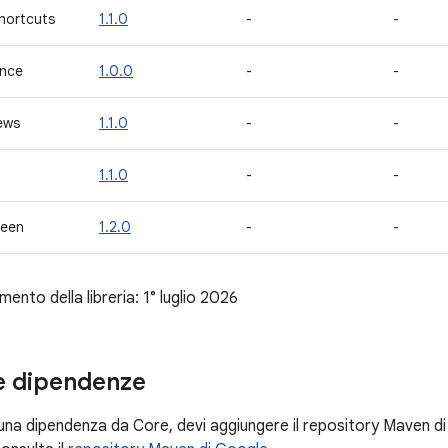
hortcuts
1.1.0
-
-
ance
1.0.0
-
-
ews
1.1.0
-
-
1.1.0
-
-
reen
1.2.0
-
-
ento della libreria: 1° luglio 2026
le dipendenze
una dipendenza da Core, devi aggiungere il repository Maven di