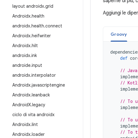
saperne di più, 
layout androidx
.
grid
Aggiungi le dipe
Androidx
.
health
androidx
.
health
.
connect
Groovy
Androidx
.
heifwriter
Androidx
.
hilt
dependencie
androidx
.
ink
def
cor
androide
.
input
// Java
androidx
.
interpolator
impleme
// Kotl
Androidx
.
javascriptengine
impleme
Androidx
.
leanback
// To u
Android
X
.
legacy
impleme
ciclo di vita androidx
// To u
Androidx
.
lint
impleme
// To t
Androidx
.
loader