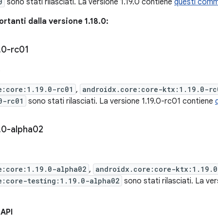
0
sono stati rilasciati. La versione 1.19.0 contiene
questi comm
rtanti dalla versione 1.18.0:
.
0-rc01
6
e:core:1.19.0-rc01
,
androidx.core:core-ktx:1.19.0-rc
0-rc01
sono stati rilasciati. La versione 1.19.0-rc01 contiene
.
0-alpha02
e:core:1.19.0-alpha02
,
androidx.core:core-ktx:1.19.
e:core-testing:1.19.0-alpha02
sono stati rilasciati. La v
 API