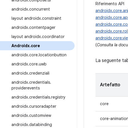
androidx
.
compose
.
ui
Riferimento API
androidx
.
concurrent
androidx.core.an
androidx.core.a
layout androidx
.
constraint
androidx.core.co
androidx
.
contentpager
androidx.core.ro
layout androidx
.
coordinator
androidx.core.vi
(
Consulta la docum
Androidx
.
core
androidx
.
core
.
locationbutton
La seguente tabe
androidx
.
core
.
uwb
androidx
.
credenziali
androidx
.
credentials
.
Artefatto
providerevents
androidx
.
credentials
.
registry
core
androidx
.
cursoradapter
androidx
.
customview
core-animatio
androidx
.
databinding