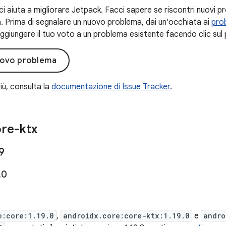
ci aiuta a migliorare Jetpack. Facci sapere se riscontri nuovi pr
. Prima di segnalare un nuovo problema, dai un'occhiata ai
prob
ggiungere il tuo voto a un problema esistente facendo clic sul 
uovo problema
iù, consulta la
documentazione di Issue Tracker
.
re-ktx
9
.
0
e:core:1.19.0
,
androidx.core:core-ktx:1.19.0
e
andro