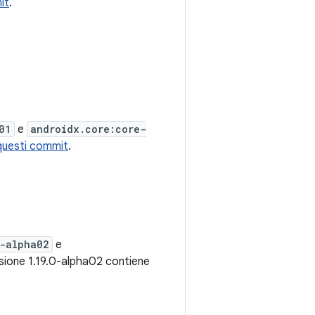
it
.
01
e
androidx.core:core-
questi commit
.
0-alpha02
e
ersione 1.19.0-alpha02 contiene