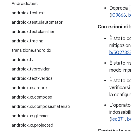
Androidx
.
test
Depreca
androidx
.
test
.
ext
(
I09666
,
b
androidx
.
test
.
uiautomator
Correzioni di 
androidx
.
textclassifier
È stato co
androidx
.
tracing
mitigazion
transizione
.
androidx
b/502732
androidx
.
tv
È stato ri
androidx
.
tvprovider
modo impre
androidx
.
text-vertical
È stato c
verificars
androidx
.
xr
.
arcore
la configu
androidx
.
xr
.
compose
L'operatore
androidx
.
xr
.
compose
.
material3
indossabil
androidx
.
xr
.
glimmer
(
Iec271
,
b
androidx
.
xr
.
projected