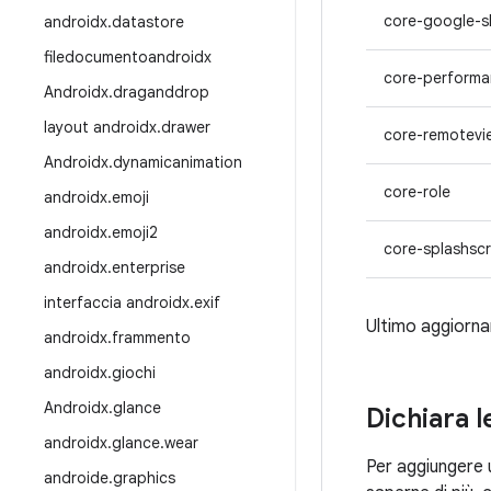
core-google-s
androidx
.
datastore
filedocumentoandroidx
core-perform
Androidx
.
draganddrop
layout androidx
.
drawer
core-remotevi
Androidx
.
dynamicanimation
core-role
androidx
.
emoji
androidx
.
emoji2
core-splashsc
androidx
.
enterprise
interfaccia androidx
.
exif
Ultimo aggiornam
androidx
.
frammento
androidx
.
giochi
Androidx
.
glance
Dichiara 
androidx
.
glance
.
wear
Per aggiungere 
androide
.
graphics