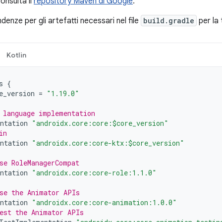
consulta il
repository Maven di Google
.
ndenze per gli artefatti necessari nel file
build.gradle
per la 
Kotlin
s
{
e_version
=
"1.19.0"
 language implementation
ntation
"androidx.core:core:$core_version"
in
ntation
"androidx.core:core-ktx:$core_version"
se RoleManagerCompat
ntation
"androidx.core:core-role:1.1.0"
se the Animator APIs
ntation
"androidx.core:core-animation:1.0.0"
est the Animator APIs