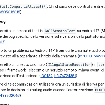
BuildCompat.isAtLeastB*
. Chi chiama deve controllare dir
/505015815
).
bug
rretto un errore di test in
CallSessionTest
su Android 17 (SD
e dei bug specifici della versione sulle versioni della piattaform
317
)
solto un problema su Android 14-16 per cui le chiamate audio p
visto all'altoparlante all'inizio della chiamata (
Ic7000
,
b/491
orretto un arresto anomalo (
IllegalStateException
) in
cor
i se il framework Telecom o un servizio remoto inviava eventi d
razione dell'estensione. (
I00f82
,
b/476724351
)
 di telecomunicazioni utilizzerà ora un'euristica di riserva per i
i per le decisioni di routing audio quando l'autorizzazione
BLUE
/499302063
)