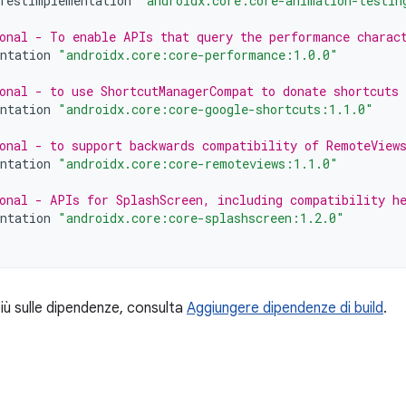
TestImplementation
"androidx.core:core-animation-testin
onal - To enable APIs that query the performance charac
ntation
"androidx.core:core-performance:1.0.0"
onal - to use ShortcutManagerCompat to donate shortcuts
ntation
"androidx.core:core-google-shortcuts:1.1.0"
onal - to support backwards compatibility of RemoteView
ntation
"androidx.core:core-remoteviews:1.1.0"
onal - APIs for SplashScreen, including compatibility he
ntation
"androidx.core:core-splashscreen:1.2.0"
iù sulle dipendenze, consulta
Aggiungere dipendenze di build
.