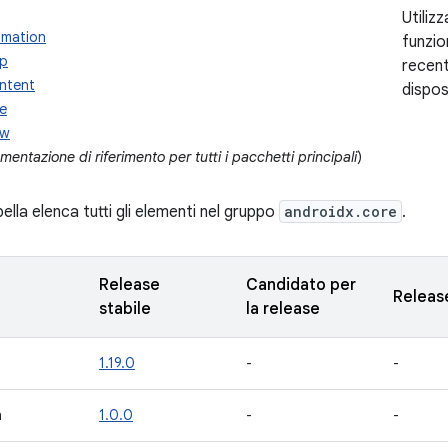
Utiliz
imation
funzio
pp
recent
ntent
dispos
le
ew
entazione di riferimento per tutti i pacchetti principali
)
lla elenca tutti gli elementi nel gruppo
androidx.core
.
Release
Candidato per
Releas
stabile
la release
1.19.0
-
-
n
1.0.0
-
-