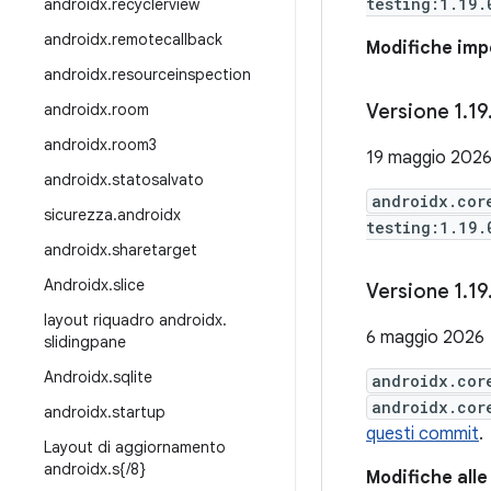
testing:1.19.
androidx
.
recyclerview
androidx
.
remotecallback
Modifiche impo
androidx
.
resourceinspection
androidx
.
room
Versione 1
.
19
androidx
.
room3
19 maggio 202
androidx
.
statosalvato
androidx.cor
sicurezza
.
androidx
testing:1.19.
androidx
.
sharetarget
Androidx
.
slice
Versione 1
.
19
layout riquadro androidx
.
6 maggio 2026
slidingpane
Androidx
.
sqlite
androidx.cor
androidx.cor
androidx
.
startup
questi commit
.
Layout di aggiornamento
androidx
.
s{
/
8}
Modifiche alle