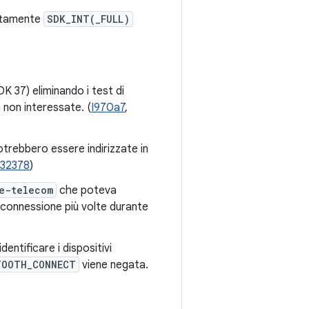
ettamente
SDK_INT(_FULL)
K 37) eliminando i test di
a non interessate. (
I970a7
,
otrebbero essere indirizzate in
932378
)
e-telecom
che poteva
i connessione più volte durante
dentificare i dispositivi
TOOTH_CONNECT
viene negata.