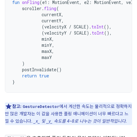
fun
onFling
(
e1
:
MotionEvent
,
e2
:
MotionEvent
,
velo
scroller
.
fling
(
currentX
,
currentY
,
(
velocityX
/
SCALE
).
toInt
(),
(
velocityY
/
SCALE
).
toInt
(),
minX
,
minY
,
maxX
,
maxY
)
postInvalidate
()
return
true
}
참고:
에서 계산한 속도는 물리적으로 정확하지
GestureDetector
만 많은 개발자는 이 값을 사용한 플링 애니메이션이 너무 빠르다고 느
낄 수 있습니다.
_x_ 및 _y_ 속도를 4~8로 나누는 것이 일반적입니다.