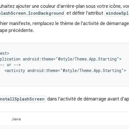
uhaitez ajouter une couleur d'arrière-plan sous votre icône, vo
plashScreen.IconBackground
et définir l'attribut
windowSpl
chier manifeste, remplacez le thème de l'activité de démarrag
tape précédente.
plication
--
or
<activity
android:theme="@style/Theme.App.Starting">

installSplashScreen
dans l'activité de démarrage avant d'a
Java