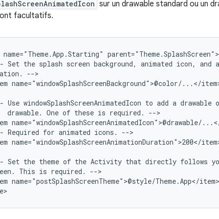
plashScreenAnimatedIcon
sur un drawable standard ou un dr
sont facultatifs.
name="Theme.App.Starting"
-
Set
the
splash
screen
background,
animated
icon,
and
ation.
em
name="windowSplashScreenBackground">@color/...</item>
-
Use
windowSplashScreenAnimatedIcon
to
add
a
drawable
drawable.
One
of
these
is
required.
em
-
Required
for
animated
icons.
em
name="windowSplashScreenAnimationDuration">200</item>
-
Set
the
theme
of
the
Activity
that
directly
follows
y
een.
This
is
required.
em
name="postSplashScreenTheme">@style/Theme.App</item>