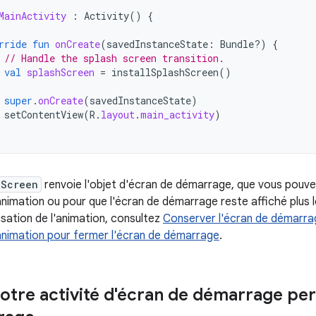
MainActivity
:
Activity
()
{
rride
fun
onCreate
(
savedInstanceState
:
Bundle?)
{
// Handle the splash screen transition.
val
splashScreen
=
installSplashScreen
()
super
.
onCreate
(
savedInstanceState
)
setContentView
(
R
.
layout
.
main_activity
)
hScreen
renvoie l'objet d'écran de démarrage, que vous pouvez
'animation ou pour que l'écran de démarrage reste affiché plus 
isation de l'animation, consultez
Conserver l'écran de démarrag
'animation pour fermer l'écran de démarrage
.
otre activité d'écran de démarrage pers