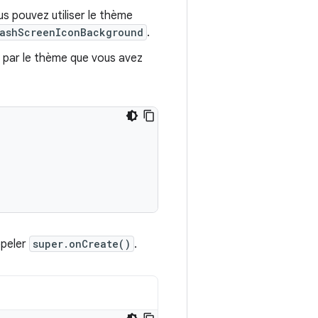
us pouvez utiliser le thème
ashScreenIconBackground
.
e par le thème que vous avez
ppeler
super.onCreate()
.