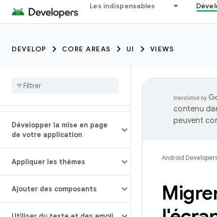
Les indispensables
Dével
DEVELOP
CORE AREAS
UI
VIEWS
contenu dan
peuvent con
Développer la mise en page
de votre application
Android Developer
Appliquer les thèmes
Migrer
Ajouter des composants
l'écra
Utiliser du texte et des emoji