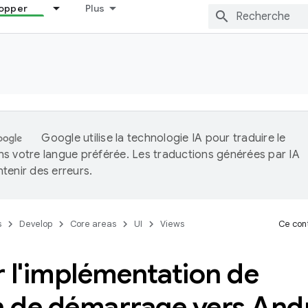
opper
Plus
Google utilise la technologie IA pour traduire le
s votre langue préférée. Les traductions générées par IA
tenir des erreurs.
s
Develop
Core areas
UI
Views
Ce cont
 l'implémentation de
n de démarrage vers Andr