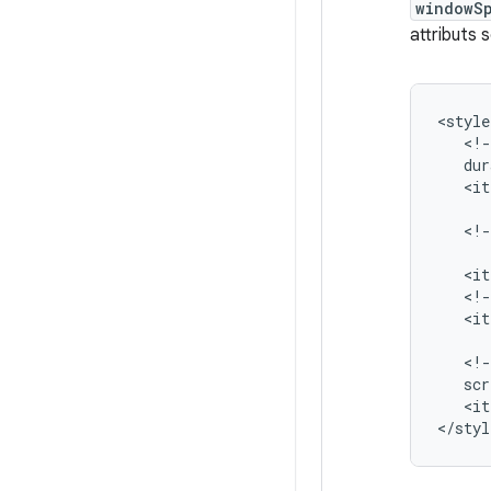
windowS
attributs 
<style
<!-
dur
<it
<!-
<it
<!-
<it
<!-
scr
<it