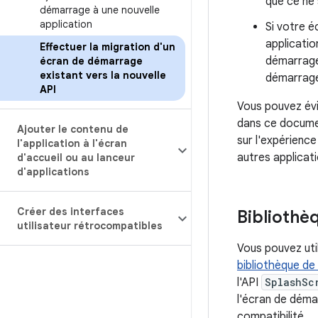
que ce ne 
démarrage à une nouvelle
application
Si votre é
applicatio
Effectuer la migration d'un
démarrage
écran de démarrage
existant vers la nouvelle
démarrage
API
Vous pouvez évi
dans ce documen
Ajouter le contenu de
sur l'expérienc
l'application à l'écran
autres applicat
d'accueil ou au lanceur
d'applications
Créer des interfaces
Bibliothè
utilisateur rétrocompatibles
Vous pouvez util
bibliothèque de
l'API
SplashSc
l'écran de déma
compatibilité.