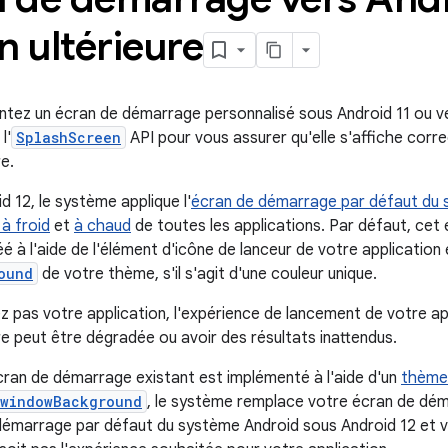
n ultérieure
ntez un écran de démarrage personnalisé sous Android 11 ou ve
l'
SplashScreen
API pour vous assurer qu'elle s'affiche cor
re.
id 12, le système applique l'
écran de démarrage par défaut du 
à froid
et
à chaud
de toutes les applications. Par défaut, ce
 à l'aide de l'élément d'icône de lanceur de votre application 
ound
de votre thème, s'il s'agit d'une couleur unique.
ez pas votre application, l'expérience de lancement de votre ap
re peut être dégradée ou avoir des résultats inattendus.
cran de démarrage existant est implémenté à l'aide d'un
thème 
:windowBackground
, le système remplace votre écran de dém
émarrage par défaut du système Android sous Android 12 et vers