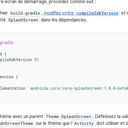
tre écran de démarrage, procédez comme suit :
chier
build.gradle
,
modifiez votre
compileSdkVersion
et i
lité
SplashScreen
dans les dépendances.
gradle
d
{
pileSdkVersion
31
encies
{
lementation
'androidx.core:core-splashscreen:1.0.0-beta
thème avec un parent
Theme.SplashScreen
. Définissez la va
ashScreenTheme
sur le thème que l'
Activity
doit utiliser et 