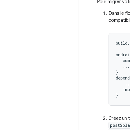
Pour migrer vo
Dans le fi
compatibi
build
.
androi
com
...
}
depend
...
imp
}
Créez un 
postSpl