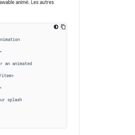
awable animé. Les autres


or
an


our

