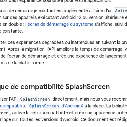
soit pas l'expérience souhaitée pour votre application.
cran de démarrage existant est implémenté à l'aide d'un
Acti
n sur des appareils exécutant Android 12 ou version ultérieure 
 en double :
l'écran de démarrage du système
s'affiche, suivi 
 existante.
ter ces expériences dégradées ou inattendues en suivant la pr
t. Après la migration, l'API améliore le temps de démarrage, 
e de l'écran de démarrage et crée une expérience de lancement
ions de la plate-forme.
que de compatibilité Splash
Screen
iser l'API
SplashScreen
directement, mais nous vous recomma
 compatibilité
SplashScreen
d'AndroidX
à la place. La bibliot
reen
, active la rétrocompatibilité et crée une apparence cohé
rrage sur toutes les versions d'Android. Ce document est rédigé