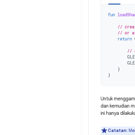
fun
loadSha
// crea
// or a
return
// 
GLE
GLE
}
}
Untuk menggamb
dan kemudian me
ini hanya dilakuk
Catatan:
Men