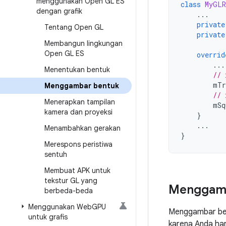
menggunakan Open GL ES
class
MyGLR
dengan grafik
...
private
Tentang Open GL
private
Membangun lingkungan
Open GL ES
overrid
...
Menentukan bentuk
// 
mTr
Menggambar bentuk
// 
Menerapkan tampilan
mSq
kamera dan proyeksi
}
...
Menambahkan gerakan
}
Merespons peristiwa
sentuh
Membuat APK untuk
tekstur GL yang
Menggam
berbeda-beda
Menggunakan Web
GPU
Menggambar ben
untuk grafis
karena Anda har