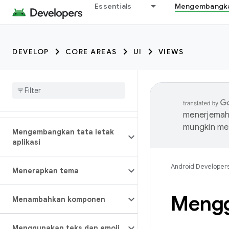
Essentials
Mengembangkan
DEVELOP
CORE AREAS
UI
VIEWS
menerjemahk
mungkin me
Mengembangkan tata letak
aplikasi
Android Developer
Menerapkan tema
Mengg
Menambahkan komponen
Menggunakan teks dan emoji