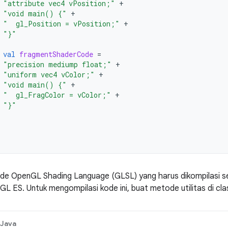
"attribute vec4 vPosition;"
+
"void main() {"
+
"  gl_Position = vPosition;"
+
"}"
val
fragmentShaderCode
=
"precision mediump float;"
+
"uniform vec4 vColor;"
+
"void main() {"
+
"  gl_FragColor = vColor;"
+
"}"
kode OpenGL Shading Language (GLSL) yang harus dikompilasi
GL ES. Untuk mengompilasi kode ini, buat metode utilitas di cla
Java