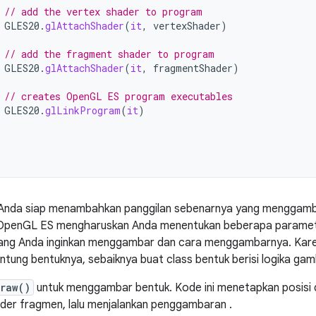
// add the vertex shader to program
GLES20
.
glAttachShader
(
it
,
vertexShader
)
// add the fragment shader to program
GLES20
.
glAttachShader
(
it
,
fragmentShader
)
// creates OpenGL ES program executables
GLES20
.
glLinkProgram
(
it
)
, Anda siap menambahkan panggilan sebenarnya yang menggam
OpenGL ES mengharuskan Anda menentukan beberapa parameter
yang Anda inginkan menggambar dan cara menggambarnya. Kar
antung bentuknya, sebaiknya buat class bentuk berisi logika gam
raw()
untuk menggambar bentuk. Kode ini menetapkan posisi d
der fragmen, lalu menjalankan penggambaran .