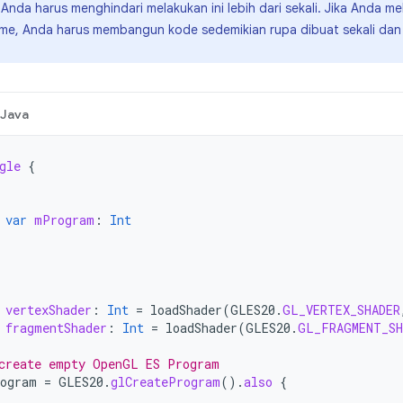
Anda harus menghindari melakukan ini lebih dari sekali. Jika Anda me
ime, Anda harus membangun kode sedemikian rupa dibuat sekali dan
Java
gle
{
var
mProgram
:
Int
vertexShader
:
Int
=
loadShader
(
GLES20
.
GL_VERTEX_SHADER
fragmentShader
:
Int
=
loadShader
(
GLES20
.
GL_FRAGMENT_SH
create empty OpenGL ES Program
ogram
=
GLES20
.
glCreateProgram
().
also
{