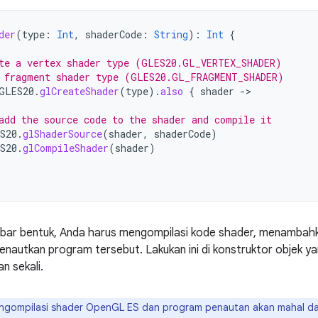
der
(
type
:
Int
,
shaderCode
:
String
):
Int
{
te a vertex shader type (GLES20.GL_VERTEX_SHADER)
 fragment shader type (GLES20.GL_FRAGMENT_SHADER)
GLES20
.
glCreateShader
(
type
).
also
{
shader
-
>

add the source code to the shader and compile it
S20
.
glShaderSource
(
shader
,
shaderCode
)
S20
.
glCompileShader
(
shader
)
ar bentuk, Anda harus mengompilasi kode shader, menamba
nautkan program tersebut. Lakukan ini di konstruktor objek y
an sekali.
gompilasi shader OpenGL ES dan program penautan akan mahal dal