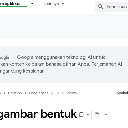
 aplikasi
Lainnya
Google menggunakan teknologi AI untuk
an konten ke dalam bahasa pilihan Anda. Terjemahan AI
ngandung kesalahan.
s
Develop
Core areas
UI
Views
Apakah
ambar bentuk