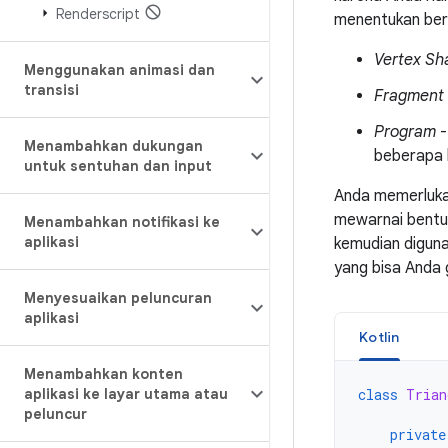
Renderscript
menentukan berik
Vertex Sh
Menggunakan animasi dan
transisi
Fragment
Program
-
Menambahkan dukungan
beberapa 
untuk sentuhan dan input
Anda memerluka
mewarnai bentuk
Menambahkan notifikasi ke
aplikasi
kemudian digun
yang bisa Anda
Menyesuaikan peluncuran
aplikasi
Kotlin
Menambahkan konten
aplikasi ke layar utama atau
class
Trian
peluncur
private