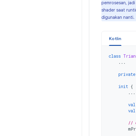
pemrosesan, jadi 
shader saat runt
digunakan nanti.
Kotlin
class
Trian
...
private
init
{
...
val
val
// 
mPr