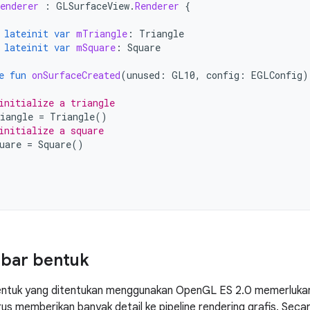
enderer
:
GLSurfaceView
.
Renderer
{
lateinit
var
mTriangle
:
Triangle
lateinit
var
mSquare
:
Square
e
fun
onSurfaceCreated
(
unused
:
GL10
,
config
:
EGLConfig
)
initialize a triangle
iangle
=
Triangle
()
initialize a square
uare
=
Square
()
bar bentuk
tuk yang ditentukan menggunakan OpenGL ES 2.0 memerlukan j
us memberikan banyak detail ke pipeline rendering grafis. Seca