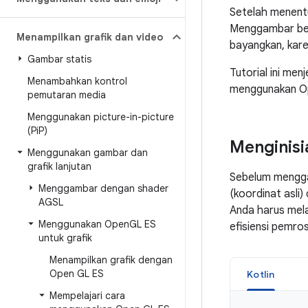
Setelah menent
Menggambar ben
Menampilkan grafik dan video
bayangkan, kare
Gambar statis
Tutorial ini me
Menambahkan kontrol
menggunakan Op
pemutaran media
Menggunakan picture-in-picture
(Pi
P)
Menginisi
Menggunakan gambar dan
grafik lanjutan
Sebelum menggam
Menggambar dengan shader
(koordinat asli
AGSL
Anda harus mela
Menggunakan Open
GL ES
efisiensi pemro
untuk grafik
Menampilkan grafik dengan
Open GL ES
Kotlin
Mempelajari cara