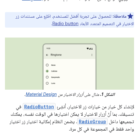
ملاحظة:
للحصول على تجربة أفضل للمستخدم، اطّلِع على مستندات زر
الاختيار في التصميم المتعدد الأبعاد
Radio button
.
الشكل 1.
مثال على أزرار الاختيار من
Material Design
.
لإنشاء كل خيار من خيارات زر الاختيار، أنشِئ
RadioButton
في
تنسيقك. بما أنّ أزرار الاختيار لا يمكن اختيارها في الوقت نفسه، يمكنك
تجميعها داخل
RadioGroup
. يضمن النظام إمكانية اختيار زر اختيار
واحد فقط في المجموعة في كل مرة.