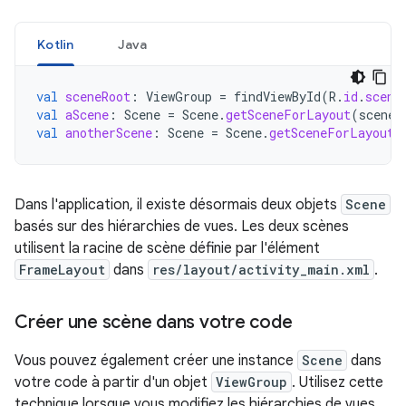
Kotlin
Java
val
sceneRoot
:
ViewGroup
=
findViewById
(
R
.
id
.
scene
val
aScene
:
Scene
=
Scene
.
getSceneForLayout
(
sceneR
val
anotherScene
:
Scene
=
Scene
.
getSceneForLayout
(
Dans l'application, il existe désormais deux objets
Scene
basés sur des hiérarchies de vues. Les deux scènes
utilisent la racine de scène définie par l'élément
FrameLayout
dans
res/layout/activity_main.xml
.
Créer une scène dans votre code
Vous pouvez également créer une instance
Scene
dans
votre code à partir d'un objet
ViewGroup
. Utilisez cette
technique lorsque vous modifiez les hiérarchies de vues