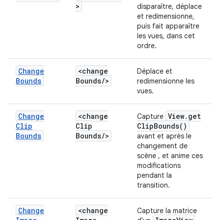
>
disparaître, déplace
et redimensionne,
puis fait apparaître
les vues, dans cet
ordre.
Change
<change
Déplace et
Bounds
Bounds
/
>
redimensionne les
vues.
Change
<change
View
.
get
Capture
Clip
Clip
Clip
Bounds(
)
Bounds
Bounds
/
>
avant et après le
changement de
scène , et anime ces
modifications
pendant la
transition.
Change
<change
Capture la matrice