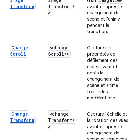
Image
Image
Image
View
d'un
Transform
Transform
/
avant et après le
>
changement de
scène et l'anime
pendant la
transition.
Change
<change
Capture les
Scroll
Scroll
/
>
propriétés de
défilement des
cibles avant et
après le
changement de
scène et anime
toutes les
modifications.
Change
<change
Capture l'échelle et
Transform
Transform
/
la rotation des vues
>
avant et après le
changement de
scène et anime ces