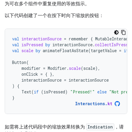
为可在多个组件中重复使用的等效指示。
以下代码创建了一个在按下时向下缩放的按钮：
val
interactionSource
=
remember
{
MutableInteract
val
isPressed
by
interactionSource
.
collectIsPresse
val
scale
by
animateFloatAsState
(
targetValue
=
if
Button
(
modifier
=
Modifier
.
scale
(
scale
),
onClick
=
{
},
interactionSource
=
interactionSource
)
{
Text
(
if
(
isPressed
)
"Pressed!"
else
"Not pres
}
Interactions
.
kt
如需将上述代码段中的缩放效果转换为
Indication
，请