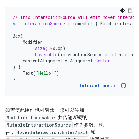
// This InteractionSource will emit hover interact
val
interactionSource
=
remember
{
MutableInteract
Box
(
Modifier
.
size
(
100.
dp
)
.
hoverable
(
interactionSource
=
interaction
contentAlignment
=
Alignment
.
Center
)
{
Text
(
"Hello!"
)
}
Interactions
.
kt
如需使此组件也可聚焦，您可以添加
Modifier.focusable
并传递
相同
的
MutableInteractionSource
作为参数。现
在，
HoverInteraction.Enter/Exit
和