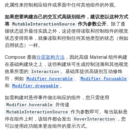
此属性来控制相应组件或界面中任何其他组件的外观。
如果您要构建自己的交互式高级别组件，建议您以这种方式
将
MutableInteractionSource
作为参数公开
。除了遵
循状态提升最佳实践之外，这还使得读取和控制组件的视觉
状态变得简单，就像读取和控制任何其他类型的状态（例如
启用状态）一样。
Compose 遵循
分层架构方法
，因此高级 Material 组件构建
在基础构建块之上，这些构建块可生成控制涟漪和其他视觉
效果所需的
Interaction
。基础库提供高级别互动修饰
符，例如
Modifier.hoverable
、
Modifier.focusable
和
Modifier.draggable
。
如需构建对悬停事件做出响应的组件，您只需使用
Modifier.hoverable
并传递
MutableInteractionSource
作为参数即可。每当鼠标悬
停在组件上时，该组件都会发出
HoverInteraction
，您
可以使用此功能来更改组件的显示方式。