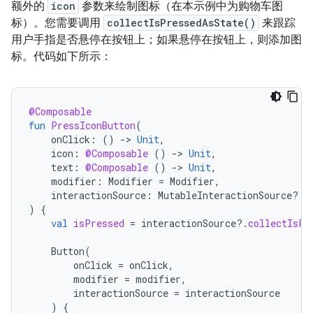
额外的
icon
参数来绘制图标（在本示例中为购物车图
标）。您需要调用
collectIsPressedAsState()
来跟踪
用户手指是否悬停在按钮上；如果悬停在按钮上，则添加图
标。代码如下所示：
@Composable
fun
PressIconButton
(
onClick
:
()
-
>
Unit
,
icon
:
@Composable
()
-
>
Unit
,
text
:
@Composable
()
-
>
Unit
,
modifier
:
Modifier
=
Modifier
,
interactionSource
:
MutableInteractionSource? 
=
)
{
val
isPressed
=
interactionSource
?.
collectIsPr
Button
(
onClick
=
onClick
,
modifier
=
modifier
,
interactionSource
=
interactionSource
)
{