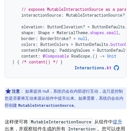
// exposes MutableInteractionSource as a param
interactionSource
:
MutableInteractionSource? 
=
elevation
:
ButtonElevation? 
=
ButtonDefaults
.
e
shape
:
Shape
=
MaterialTheme
.
shapes
.
small
,
border
:
BorderStroke? 
=
null
,
colors
:
ButtonColors
=
ButtonDefaults
.
buttonCo
contentPadding
:
PaddingValues
=
ButtonDefaults
content
:
@Composable
RowScope
.()
-
>
Unit
)
{
/* content() */
}
Interactions
.
kt
注意
：
如果提供 null，系统仍会在内部进行互动，这只是控制
您是否要将互动来源从组件中提升出来。如果需要，系统仍会在内
部创建
。
MutableInteractionSource
这样便可将
MutableInteractionSource
从组件中
提升
出来，并观察组件生成的所有
Interaction
。您可以使用