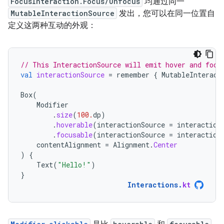
FocusInteraction.Focus/Unfocus
均通过同一
MutableInteractionSource
发出，您可以在同一位置自
定义这两种互动的外观：
// This InteractionSource will emit hover and focu
val
interactionSource
=
remember
{
MutableInteract
Box
(
Modifier
.
size
(
100.
dp
)
.
hoverable
(
interactionSource
=
interaction
.
focusable
(
interactionSource
=
interaction
contentAlignment
=
Alignment
.
Center
)
{
Text
(
"Hello!"
)
}
Interactions
.
kt