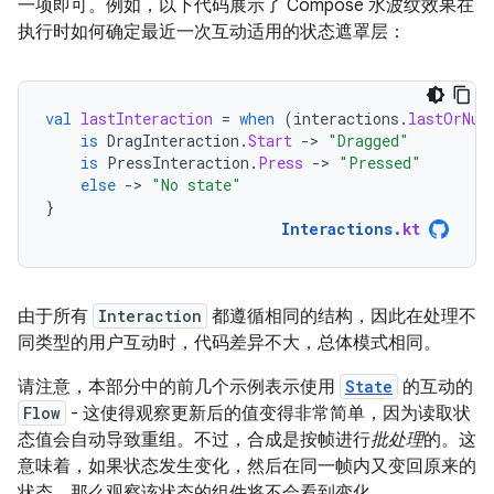
一项即可。例如，以下代码展示了 Compose 水波纹效果在
执行时如何确定最近一次互动适用的状态遮罩层：
val
lastInteraction
=
when
(
interactions
.
lastOrNul
is
DragInteraction
.
Start
-
>
"Dragged"
is
PressInteraction
.
Press
-
>
"Pressed"
else
-
>
"No state"
}
Interactions
.
kt
由于所有
Interaction
都遵循相同的结构，因此在处理不
同类型的用户互动时，代码差异不大，总体模式相同。
请注意，本部分中的前几个示例表示使用
State
的互动的
Flow
- 这使得观察更新后的值变得非常简单，因为读取状
态值会自动导致重组。不过，合成是按帧进行
批处理
的。这
意味着，如果状态发生变化，然后在同一帧内又变回原来的
状态，那么观察该状态的组件将不会看到变化。