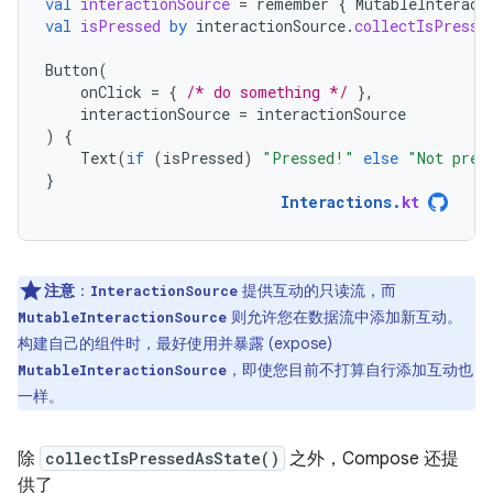
val
interactionSource
=
remember
{
MutableInteract
val
isPressed
by
interactionSource
.
collectIsPresse
Button
(
onClick
=
{
/* do something */
},
interactionSource
=
interactionSource
)
{
Text
(
if
(
isPressed
)
"Pressed!"
else
"Not pres
}
Interactions
.
kt
注意
：
提供互动的只读流，而
InteractionSource
则允许您在数据流中添加新互动。
MutableInteractionSource
构建自己的组件时，最好使用并暴露 (expose)
，即使您目前不打算自行添加互动也
MutableInteractionSource
一样。
除
collectIsPressedAsState()
之外，Compose 还提
供了