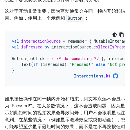
这对于互动非常重要，因为互动通常会在同一帧内开始和结
束。例如，使用上一个示例和
Button
：
val
interactionSource
=
remember
{
MutableInteract
val
isPressed
by
interactionSource
.
collectIsPresse
Button
(
onClick
=
{
/* do something */
},
interacti
Text
(
if
(
isPressed
)
"Pressed!"
else
"Not pres
}
Interactions
.
kt
如果按压操作在同一帧内开始和结束，则文本永远不会显示
为“Pressed!”。在大多数情况下，这不会造成问题，因为显
示如此短时间的视觉效果会导致闪烁，用户不会很明显地注
意到。在某些情况下（例如显示涟漪效应或类似动画），您
可能希望至少显示最短时间的效果，而不是在不再按按钮时