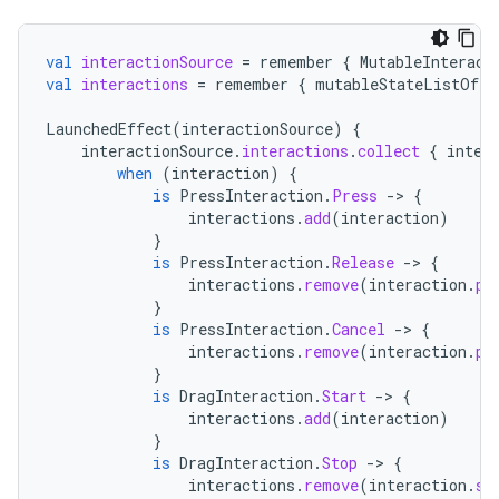
val
interactionSource
=
remember
{
MutableInteract
val
interactions
=
remember
{
mutableStateListOf<I
LaunchedEffect
(
interactionSource
)
{
interactionSource
.
interactions
.
collect
{
inter
when
(
interaction
)
{
is
PressInteraction
.
Press
-
>
{
interactions
.
add
(
interaction
)
}
is
PressInteraction
.
Release
-
>
{
interactions
.
remove
(
interaction
.
pr
}
is
PressInteraction
.
Cancel
-
>
{
interactions
.
remove
(
interaction
.
pr
}
is
DragInteraction
.
Start
-
>
{
interactions
.
add
(
interaction
)
}
is
DragInteraction
.
Stop
-
>
{
interactions
.
remove
(
interaction
.
st