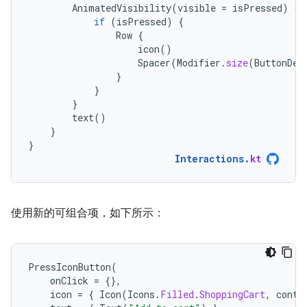
AnimatedVisibility
(
visible
=
isPressed
)
{
if
(
isPressed
)
{
Row
{
icon
()
Spacer
(
Modifier
.
size
(
ButtonDef
}
}
}
text
()
}
}
Interactions
.
kt
使用新的可组合项，如下所示：
PressIconButton
(
onClick
=
{},
icon
=
{
Icon
(
Icons
.
Filled
.
ShoppingCart
,
conte