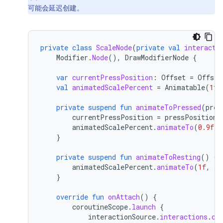
可能会延迟创建。
private
class
ScaleNode
(
private
val
interacti
Modifier
.
Node
(),
DrawModifierNode
{
var
currentPressPosition
:
Offset
=
Offset
val
animatedScalePercent
=
Animatable
(
1f
)
private
suspend
fun
animateToPressed
(
pres
currentPressPosition
=
pressPosition
animatedScalePercent
.
animateTo
(
0.9f
,
}
private
suspend
fun
animateToResting
()
{
animatedScalePercent
.
animateTo
(
1f
,
sp
}
override
fun
onAttach
()
{
coroutineScope
.
launch
{
interactionSource
.
interactions
.
co