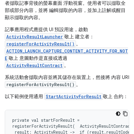
者擷取記事背後的螢幕畫面 浮動視窗。使用者可以擷取全
部或部分內容，並將 編輯擷取的內容，並加上註解或醒目
顯示擷取的內容。
記事應用程式應提供 UI 預設用途，啟動
ActivityResultLauncher
敬上 建立者：
registerForActivityResult()
。
ACTION_LAUNCH_CAPTURE_CONTENT_ACTIVITY_FOR_NOT
E
敬上 意圖動作是直接或透過
ActivityResultContract
。
系統活動會擷取內容並將其儲存在裝置上，然後將 內容 URI
registerForActivityResult()
。
以下範例使用通用
StartActivityForResult
敬上 合約：
private val startForResult =

registerForActivityResult(  ActivityResultContracts
 result: ActivityResult ->  if (result.resultCode =