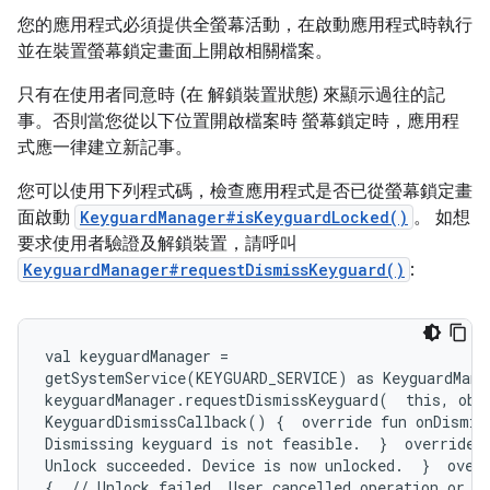
您的應用程式必須提供全螢幕活動，在啟動應用程式時執行
並在裝置螢幕鎖定畫面上開啟相關檔案。
只有在使用者同意時 (在 解鎖裝置狀態) 來顯示過往的記
事。否則當您從以下位置開啟檔案時 螢幕鎖定時，應用程
式應一律建立新記事。
您可以使用下列程式碼，檢查應用程式是否已從螢幕鎖定畫
面啟動
KeyguardManager#isKeyguardLocked()
。 如想
要求使用者驗證及解鎖裝置，請呼叫
KeyguardManager#requestDismissKeyguard()
:
val keyguardManager =

getSystemService(KEYGUARD_SERVICE) as KeyguardManag
keyguardManager.requestDismissKeyguard(  this, obje
KeyguardDismissCallback() {  override fun onDismiss
Dismissing keyguard is not feasible.  }  override f
Unlock succeeded. Device is now unlocked.  }  overr
{  // Unlock failed. User cancelled operation or re