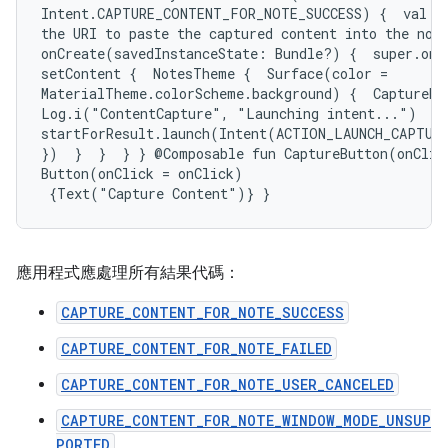
Intent.CAPTURE_CONTENT_FOR_NOTE_SUCCESS) {  val ur
the URI to paste the captured content into the note
onCreate(savedInstanceState: Bundle?) {  super.onCr
setContent {  NotesTheme {  Surface(color =

MaterialTheme.colorScheme.background) {  CaptureBut
Log.i("ContentCapture", "Launching intent...")

startForResult.launch(Intent(ACTION_LAUNCH_CAPTUR
})  }  }  } } @Composable fun CaptureButton(onClic
Button(onClick = onClick)

應用程式應處理所有結果代碼：
CAPTURE_CONTENT_FOR_NOTE_SUCCESS
CAPTURE_CONTENT_FOR_NOTE_FAILED
CAPTURE_CONTENT_FOR_NOTE_USER_CANCELED
CAPTURE_CONTENT_FOR_NOTE_WINDOW_MODE_UNSUP
PORTED