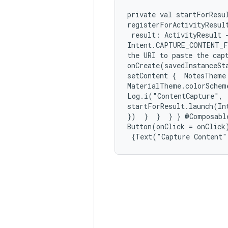
private val startForResul
registerForActivityResul
 result: ActivityResult -
Intent.CAPTURE_CONTENT_F
the URI to paste the capt
onCreate(savedInstanceSt
setContent {  NotesTheme 
MaterialTheme.colorSchem
Log.i("ContentCapture", 
startForResult.launch(In
})  }  }  } } @Composabl
Button(onClick = onClick)