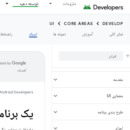
ملزومات
توسعه دهید
UI
CORE AREAS
DEVELOP
نمای کلی
آموزش
نمونه ها
اسناد
راهنماها
است.
مقدمه
Android Developers
معماری UI
یک برنام
طرح بندی برنامه
اجزاء
یادداشت برداری یکی