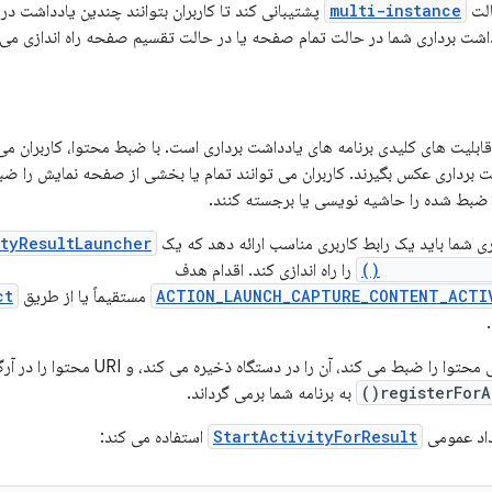
الت
multi-instance
پشتیبانی کند تا کاربران بتوانند چندین یادداشت در
دداشت برداری شما در حالت تمام صفحه یا در حالت تقسیم صفحه راه اندازی می
ابلیت های کلیدی برنامه های یادداشت برداری است. با ضبط محتوا، کاربران م
ت برداری عکس بگیرند. کاربران می توانند تمام یا بخشی از صفحه نمایش را ضب
ضبط شده را حاشیه نویسی یا برجسته کنند.
ری شما باید یک رابط کاربری مناسب ارائه دهد که یک
ityResultLauncher
registerForAc
را راه اندازی کند. اقدام هدف
ACTION_LAUNCH_CAPTURE_CONTENT_ACTI
مستقیماً یا از طریق
ct
بط می کند، آن را در دستگاه ذخیره می کند، و URI محتوا را در آرگومان callback در
registerForAc
به برنامه شما برمی گرداند.
داد عمومی
StartActivityForResult
استفاده می کند: