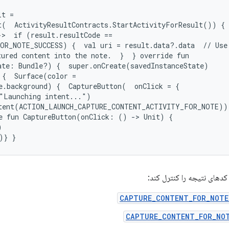
t =

t(  ActivityResultContracts.StartActivityForResult()) {

>  if (result.resultCode ==

OR_NOTE_SUCCESS) {  val uri = result.data?.data  // Use

ured content into the note.  }  } override fun

ate: Bundle?) {  super.onCreate(savedInstanceState)

{  Surface(color =

e.background) {  CaptureButton(  onClick = {

"Launching intent...")

tent(ACTION_LAUNCH_CAPTURE_CONTENT_ACTIVITY_FOR_NOTE))

e fun CaptureButton(onClick: () -> Unit) {



 کدهای نتیجه را کنترل کند:
CAPTURE_CONTENT_FOR_NOTE
CAPTURE_CONTENT_FOR_NOT