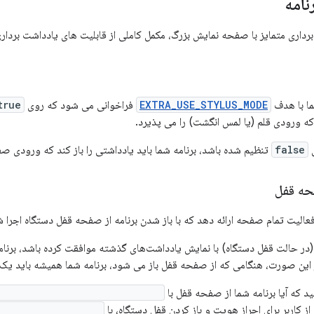
نامه
رداری متمایز با صفحه نمایش بزرگ، مکمل کاملی از قابلیت های یادداشت برداری 
ما با هدف
EXTRA_USE_STYLUS_MODE
فراخوانی می شود که روی
true
 که ورودی قلم (یا لمس انگشت) را می پذیرد.
ی
false
تنظیم شده باشد، برنامه شما باید یادداشتی را باز کند که ورودی صفح
ه قفل
فعالیت تمام صفحه ارائه دهد که با باز شدن برنامه از صفحه قفل دستگاه اجرا 
(در حالت قفل دستگاه) با نمایش یادداشت‌های گذشته موافقت کرده باشد، برنا
ر این صورت، هنگامی که از صفحه قفل باز می شود، برنامه شما همیشه باید یک
د که آیا برنامه شما از صفحه قفل با
rdManager#isKeyguardLocked()
ز کاربر برای احراز هویت و باز کردن قفل دستگاه، با
tDismissKeyguard()