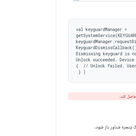
val keyguardManager =

getSystemService(KEYGUAR
keyguardManager.requestD
KeyguardDismissCallback(
Dismissing keyguard is n
Unlock succeeded. Device
{  // Unlock failed. User
حاصل کند.
ک پنجره شناور باز شود.