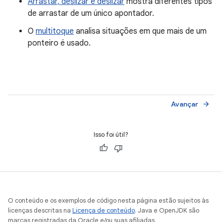
Arrastar, deslizar e deslizar
mostra diferentes tipos
de arrastar de um único apontador.
O
multitoque
analisa situações em que mais de um
ponteiro é usado.
Avançar
arrow_forward
Isso foi útil?
O conteúdo e os exemplos de código nesta página estão sujeitos às
licenças descritas na
Licença de conteúdo
. Java e OpenJDK são
marcas registradas da Oracle e/ou suas afiliadas.