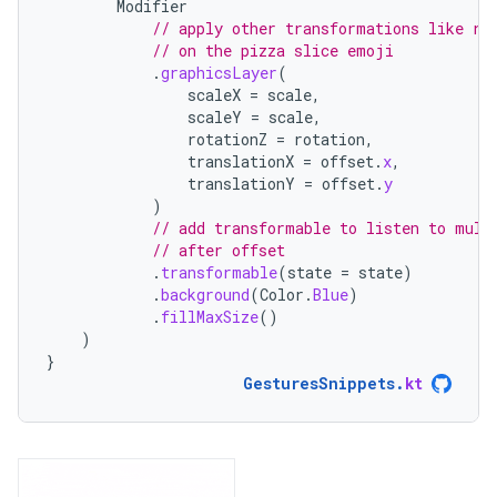
Modifier
// apply other transformations like ro
// on the pizza slice emoji
.
graphicsLayer
(
scaleX
=
scale
,
scaleY
=
scale
,
rotationZ
=
rotation
,
translationX
=
offset
.
x
,
translationY
=
offset
.
y
)
// add transformable to listen to mult
// after offset
.
transformable
(
state
=
state
)
.
background
(
Color
.
Blue
)
.
fillMaxSize
()
)
}
GesturesSnippets
.
kt