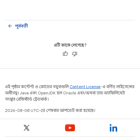
পূর্ববর্তী
arrow_back
এটি কাজে লেগেছে?
এই পৃষ্ঠার কন্টেন্ট ও কোডের নমুনাগুলি
Content License
-এ বর্ণিত লাইসেন্সের
অধীনস্থ। Java এবং OpenJDK হল Oracle এবং/অথবা তার অ্যাফিলিয়েট
সংস্থার রেজিস্টার্ড ট্রেডমার্ক।
2026-08-08 UTC-তে শেষবার আপডেট করা হয়েছে।