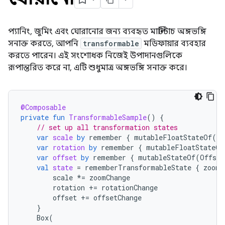
প্যানিং, জুমিং এবং ঘোরানোর জন্য ব্যবহৃত মাল্টিটাচ অঙ্গভঙ্গি
সনাক্ত করতে, আপনি
transformable
মডিফায়ার ব্যবহার
করতে পারেন। এই সংশোধক নিজেই উপাদানগুলিকে
রূপান্তরিত করে না, এটি শুধুমাত্র অঙ্গভঙ্গি সনাক্ত করে।
@Composable
private
fun
TransformableSample
()
{
// set up all transformation states
var
scale
by
remember
{
mutableFloatStateOf
(
1f
var
rotation
by
remember
{
mutableFloatStateOf
var
offset
by
remember
{
mutableStateOf
(
Offset
val
state
=
rememberTransformableState
{
zoomC
scale
*=
zoomChange
rotation
+=
rotationChange
offset
+=
offsetChange
}
Box
(