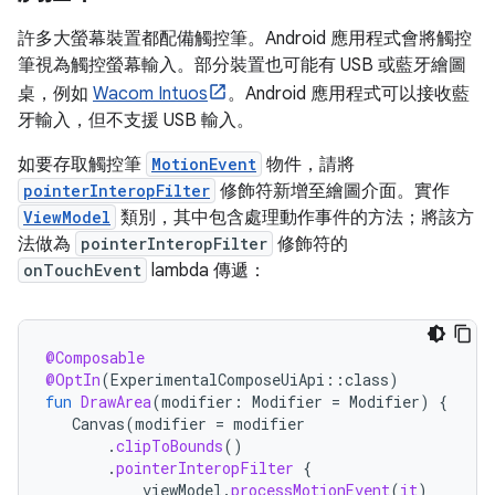
許多大螢幕裝置都配備觸控筆。Android 應用程式會將觸控
筆視為觸控螢幕輸入。部分裝置也可能有 USB 或藍牙繪圖
桌，例如
Wacom Intuos
。Android 應用程式可以接收藍
牙輸入，但不支援 USB 輸入。
如要存取觸控筆
MotionEvent
物件，請將
pointerInteropFilter
修飾符新增至繪圖介面。實作
ViewModel
類別，其中包含處理動作事件的方法；將該方
法做為
pointerInteropFilter
修飾符的
onTouchEvent
lambda 傳遞：
@Composable
@OptIn
(
ExperimentalComposeUiApi
::
class
)
fun
DrawArea
(
modifier
:
Modifier
=
Modifier
)
{
Canvas
(
modifier
=
modifier
.
clipToBounds
()
.
pointerInteropFilter
{
viewModel
.
processMotionEvent
(
it
)