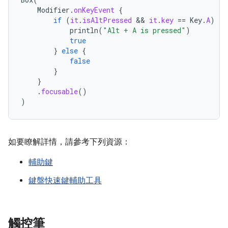
Modifier
.
onKeyEvent
{
if
(
it
.
isAltPressed
 && 
it
.
key
==
Key
.
A
)
{
println
(
"Alt + A is pressed"
)
true
}
else
{
false
}
}
.
focusable
()
)
如要瞭解詳情，請參考下列資源：
輔助鍵
鍵盤快速鍵輔助工具
觸控筆