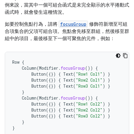
例來說，當其中一個可組合函式是未完全顯示的水平捲動式
函式時，就會發生這種情況。
如要控制焦點行為，請將
focusGroup
修飾符新增至可組
合項集合的父項可組合項。焦點會先移至群組，然後移至群
組中的項目，最後移至下一個可聚焦的元件，例如：
Row
{
Column
(
Modifier
.
focusGroup
())
{
Button
({})
{
Text
(
"Row1 Col1"
)
}
Button
({})
{
Text
(
"Row2 Col1"
)
}
Button
({})
{
Text
(
"Row3 Col1"
)
}
}
Column
(
Modifier
.
focusGroup
())
{
Button
({})
{
Text
(
"Row1 Col2"
)
}
Button
({})
{
Text
(
"Row2 Col2"
)
}
Button
({})
{
Text
(
"Row3 Col2"
)
}
}
}