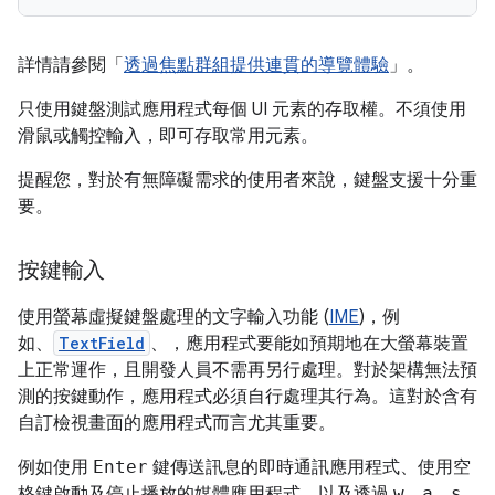
詳情請參閱「
透過焦點群組提供連貫的導覽體驗
」。
只使用鍵盤測試應用程式每個 UI 元素的存取權。不須使用
滑鼠或觸控輸入，即可存取常用元素。
提醒您，對於有無障礙需求的使用者來說，鍵盤支援十分重
要。
按鍵輸入
使用螢幕虛擬鍵盤處理的文字輸入功能 (
IME
)，例
如、
TextField
、，應用程式要能如預期地在大螢幕裝置
上正常運作，且開發人員不需再另行處理。對於架構無法預
測的按鍵動作，應用程式必須自行處理其行為。這對於含有
自訂檢視畫面的應用程式而言尤其重要。
例如使用
Enter
鍵傳送訊息的即時通訊應用程式、使用
空
格鍵
啟動及停止播放的媒體應用程式，以及透過
w
、
a
、
s