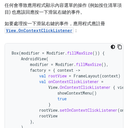
任何會導致應用程式顯示內容選單的操作 (例如按住清單項
目) 也應該回應按一下滑鼠右鍵的事件。
如要處理按一下滑鼠右鍵的事件，應用程式應註冊
View.OnContextClickListener
：
Box
(
modifier
=
Modifier
.
fillMaxSize
())
{
AndroidView
(
modifier
=
Modifier
.
fillMaxSize
(),
factory
=
{
context
-
val
rootView
=
FrameLayout
(
context
)
val
onContextClickListener
=
View
.
OnContextClickListener
{
view
showContextMenu
()
true
}
rootView
.
setOnContextClickListener
(
onC
rootView
},
)