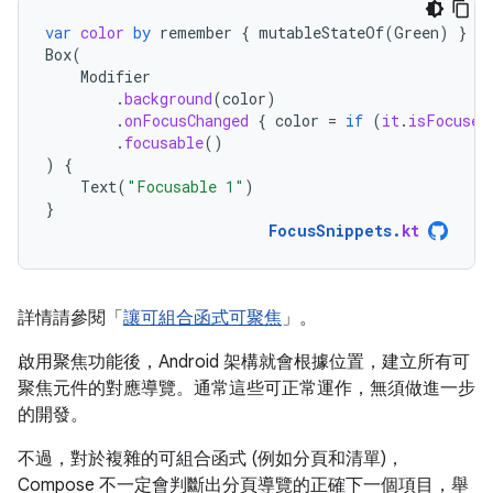
var
color
by
remember
{
mutableStateOf
(
Green
)
}
Box
(
Modifier
.
background
(
color
)
.
onFocusChanged
{
color
=
if
(
it
.
isFocused
.
focusable
()
)
{
Text
(
"Focusable 1"
)
}
FocusSnippets
.
kt
詳情請參閱「
讓可組合函式可聚焦
」。
啟用聚焦功能後，Android 架構就會根據位置，建立所有可
聚焦元件的對應導覽。通常這些可正常運作，無須做進一步
的開發。
不過，對於複雜的可組合函式 (例如分頁和清單)，
Compose 不一定會判斷出分頁導覽的正確下一個項目，舉