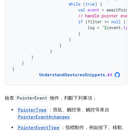
while
(
true
)
{
val
event
=
awaitPoint
// handle pointer even
if
(
filter
==
null
||
log
=
"
${
event
.
typ
}
}
}
}
)
}
}
UnderstandGesturesSnippets
.
kt
檢查
PointerEvent
物件，判斷下列事項：
PointerType
：滑鼠、觸控筆、觸控等來自
PointerEvent#changes
PointerEventType
：指標動作，例如按下、移動、