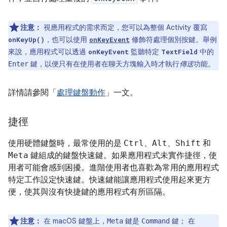
注意：
視應用程式的需求而定，您可以為整個 Activity 覆寫
，也可以使用
修飾符處理個別按鍵。舉例
onKeyUp()
onKeyEvent
來說，應用程式可以透過
監聽特定
中的
onKeyEvent
TextField
鍵，以便只有在使用者在聊天方塊輸入時才執行
傳送
功能。
Enter
詳情請參閱「
處理鍵盤動作
」一文。
捷徑
使用硬體鍵盤時，最常使用的是
Ctrl
、
Alt
、
Shift
和
Meta
鍵組成的鍵盤快速鍵。如果應用程式未實作捷徑，使
用者可能會感到困擾。進階使用者也喜歡為常用的應用程式
特定工作設定快速鍵。快速鍵能讓應用程式使用起來更方
便，使其與沒有快捷鍵的應用程式有所區隔。
注意：
在 macOS 鍵盤上，
鍵是
鍵； 在
Meta
Command