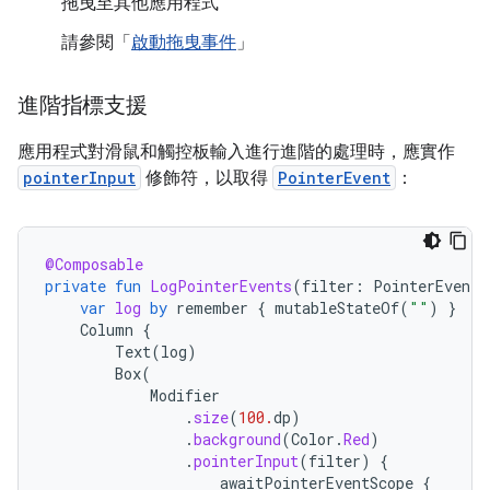
拖曳至其他應用程式
請參閱「
啟動拖曳事件
」
進階指標支援
應用程式對滑鼠和觸控板輸入進行進階的處理時，應實作
pointerInput
修飾符，以取得
PointerEvent
：
@Composable
private
fun
LogPointerEvents
(
filter
:
PointerEventT
var
log
by
remember
{
mutableStateOf
(
""
)
}
Column
{
Text
(
log
)
Box
(
Modifier
.
size
(
100.
dp
)
.
background
(
Color
.
Red
)
.
pointerInput
(
filter
)
{
awaitPointerEventScope
{