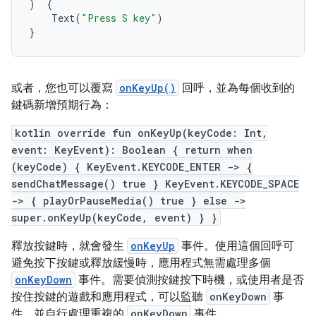
)
{
Text
(
"Press S key"
)
}
或者，您也可以覆寫
onKeyUp()
回呼，並為每個收到的
鍵碼新增預期行為：
kotlin override fun onKeyUp(keyCode: Int,
event: KeyEvent): Boolean { return when
(keyCode) { KeyEvent.KEYCODE_ENTER -> {
sendChatMessage() true } KeyEvent.KEYCODE_SPACE
-> { playOrPauseMedia() true } else ->
super.onKeyUp(keyCode, event) } }
釋放按鍵時，就會發生
onKeyUp
事件。使用這個回呼可
避免按下按鍵或釋放緩慢時，應用程式無需處理多個
onKeyDown
事件。需要偵測按鍵按下時機，或使用者是否
按住按鍵的遊戲和應用程式，可以監聽
onKeyDown
事
件，並自行處理重複的
onKeyDown
事件。