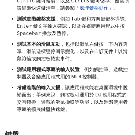
Ctrl+C
鍵可複製，以及
Ctrl+S
鍵可儲存。如需預
設鍵盤快速鍵清單，請參閱「
處理鍵盤動作
」。
測試進階鍵盤支援
，例如
Tab
鍵和方向鍵鍵盤導覽、
Enter
鍵文字輸入確認，以及在媒體應用程式中按
Spacebar
播放及暫停。
測試基本的滑鼠互動
，包括以滑鼠右鍵按一下內容選
單、滑鼠遊標懸停圖示變化，以及在自訂元件上以滑
鼠滾輪或觸控板捲動事件。
測試應用程式專屬的輸入裝置
，例如觸控筆、遊戲控
制器及音樂應用程式用的 MIDI 控制器。
考慮進階的輸入支援
，讓應用程式能在桌面環境中脫
穎而出；舉例來說，觸控板可運用於 DJ 應用程式的
交替轉換、遊戲的滑鼠擷取等功能，以及進階使用者
專屬的擴展鍵盤快速鍵。
鍵盤