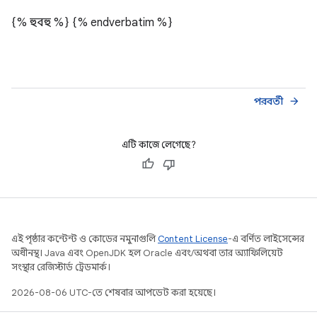
{% হুবহু %}
{% endverbatim %}
পরবর্তী
arrow_forward
এটি কাজে লেগেছে?
এই পৃষ্ঠার কন্টেন্ট ও কোডের নমুনাগুলি
Content License
-এ বর্ণিত লাইসেন্সের
অধীনস্থ। Java এবং OpenJDK হল Oracle এবং/অথবা তার অ্যাফিলিয়েট
সংস্থার রেজিস্টার্ড ট্রেডমার্ক।
2026-08-06 UTC-তে শেষবার আপডেট করা হয়েছে।