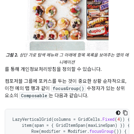
그림 2.
상단 가로 탐색 메뉴와 그 아래에 항목 목록을 보여주는 앱의 애
니메이션
를 통해 개인정보처리방침을 정의할 수 있습니다.
컴포저블 그룹에 포커스를 두는 것이 중요한 상황 순차적으로,
이전 예의 탭 행과 같이
focusGroup()
수정자가 있는 상위
요소의
Composable
는 다음과 같습니다.
LazyVerticalGrid
(
columns
=
GridCells
.
Fixed
(
4
))
{
item
(
span
=
{
GridItemSpan
(
maxLineSpan
)
})
{
Row
(
modifier
=
Modifier
.
focusGroup
())
{