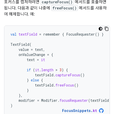
포커스를 캡처하려면
captureFocus()
메서드를 호출하면
됩니다. 다음과 같이 나중에
freeFocus()
메서드를 사용하
여 해제합니다. 예:
val
textField
=
remember
{
FocusRequester
()
}
TextField
(
value
=
text
,
onValueChange
=
{
text
=
it
if
(
it
.
length
 > 
3
)
{
textField
.
captureFocus
()
}
else
{
textField
.
freeFocus
()
}
},
modifier
=
Modifier
.
focusRequester
(
textField
)
)
FocusSnippets
.
kt